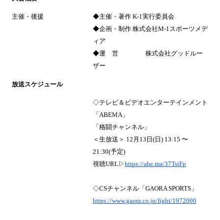
主催・後援
◆主催・著作 K-1実行委員会
◆企画・制作 株式会社M-1スポーツメデ
ィア
◆運 営 株式会社グッドルー
ザー
放送スケジュール
◇テレビ＆ビデオエンターテインメント
「ABEMA」
「格闘チャンネル」
＜生放送＞ 12月13日(日) 13:15 〜
21:30(予定)
視聴URL▷
https://abe.ma/37TsiFp
◇CSチャンネル「GAORA SPORTS」
https://www.gaora.co.jp/fight/1972000