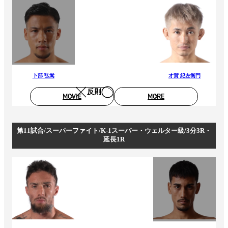
卜部 弘嵩
才賀 紀左衛門
反則
MOVIE
MORE
第11試合/スーパーファイト/K-1スーパー・ウェルター級/3分3R・
延長1R