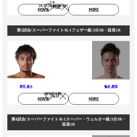
3-0
29:27/30:26/30:26
判定
MOVIE
MORE
第3試合/スーパーファイト/K-1フェザー級/3分3R・延長1R
軍司 泰斗
亀本 勇翔
2R 1分56秒
KO
MOVIE
MORE
第4試合/スーパーファイト/K-1スーパー・ウェルター級/3分3R・
延長1R