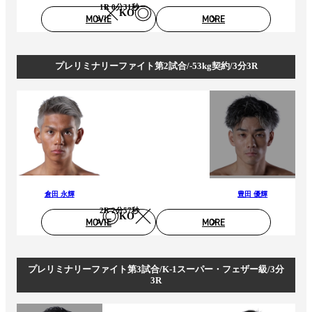
1R 0分31秒
KO
MOVIE
MORE
プレリミナリーファイト第2試合/-53kg契約/3分3R
倉田 永輝
豊田 優輝
2R 2分57秒
KO
MOVIE
MORE
プレリミナリーファイト第3試合/K-1スーパー・フェザー級/3分
3R