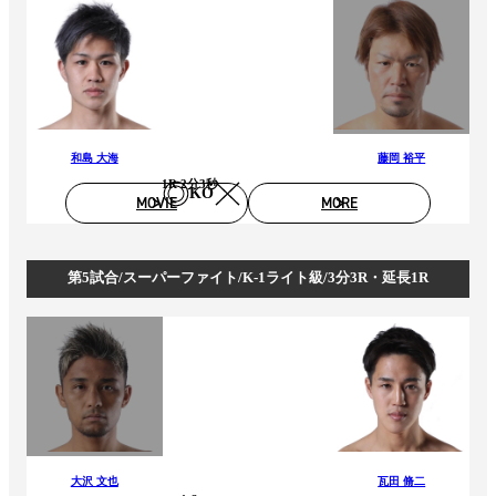
和島 大海
藤岡 裕平
1R 2分3秒
KO
MOVIE
MORE
第5試合/スーパーファイト/K-1ライト級/3分3R・延長1R
大沢 文也
瓦田 脩二