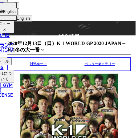
手
MATCH RESULT
ショッ
English
プ
English
ニュー
日本語
ス
信情
試合結果
English
2020年12月13日（日）K-1 WORLD GP 2020 JAPAN～
ランド
ポンサ
K-1冬の大一番～
한국어
ルール
中文（简体）
対戦カード
ポスターギャラリー
NS
-1
につ
中文（繁體）
いて
1 GYM
ไทย
1
ICENSE
العربية