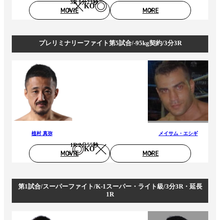
3R 1分23秒
KO
MOVIE
MORE
プレリミナリーファイト第5試合/-95kg契約/3分3R
植村 真弥
メイサム・エシギ
1R 2分55秒
KO
MOVIE
MORE
第1試合/スーパーファイト/K-1スーパー・ライト級/3分3R・延長
1R