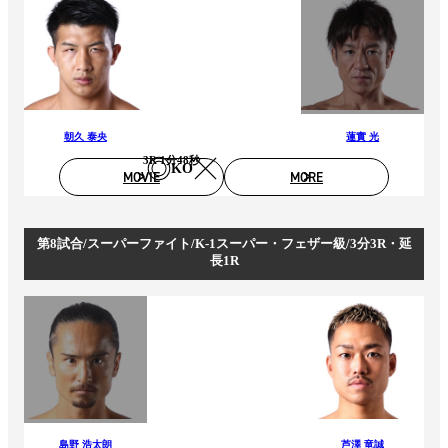
朝久 泰央
蓮實 光
3R 1分48秒
KO
MOVIE
MORE
第8試合/スーパーファイト/K-1スーパー・フェザー級/3分3R・延
長1R
島野 浩太朗
芦澤 竜誠