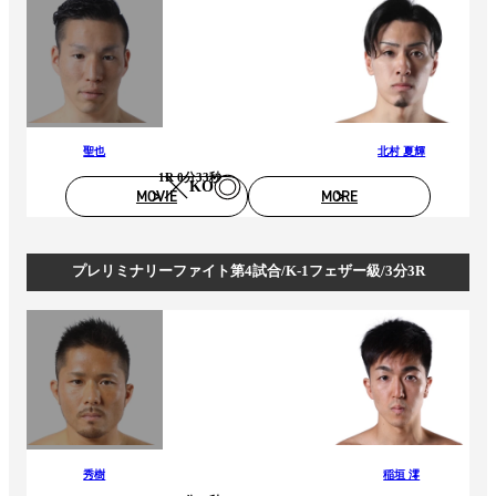
聖也
北村 夏輝
1R 0分33秒
KO
MOVIE
MORE
プレリミナリーファイト第4試合/K-1フェザー級/3分3R
秀樹
稲垣 澪