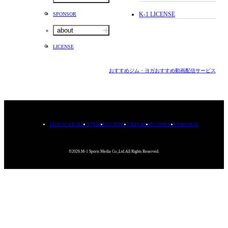
K-1 LICENSE
SPONSOR
about
LICENSE
おすすめジム・ヨガ
おすすめ動画配信サービス
PRIVACYPOLICY
TERMS
CONTACT
RECRUIT
COMPANY
MISSION
©2026.M-1 Sports Media Co.,Ltd.All Rights Reserved.