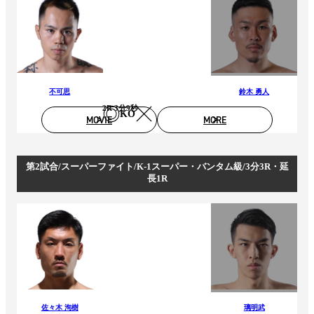
不可思
鈴木 勇人
2R 3分9秒
KO
MOVIE
MORE
第2試合/スーパーファイト/K-1スーパー・バンタム級/3分3R・延
長1R
佐々木 洵樹
璃明武