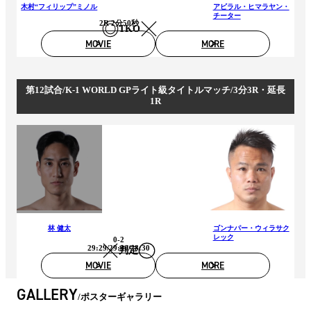
木村“フィリップ”ミノル
アビラル・ヒマラヤン・
チーター
2R 2分50秒
TKO
MOVIE
MORE
第12試合/K-1 WORLD GPライト級タイトルマッチ/3分3R・延長
1R
林 健太
ゴンナパー・ウィラサク
レック
0-2
29:29/29:30/28:30
判定
MOVIE
MORE
GALLERY
ポスターギャラリー