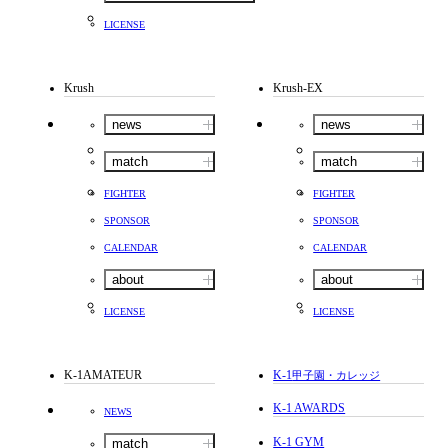
LICENSE
Krush
Krush-EX
news
news
match
match
FIGHTER
FIGHTER
SPONSOR
SPONSOR
CALENDAR
CALENDAR
about
about
LICENSE
LICENSE
K-1AMATEUR
K-1
甲子園・カレッジ
K-1 AWARDS
NEWS
K-1 GYM
match