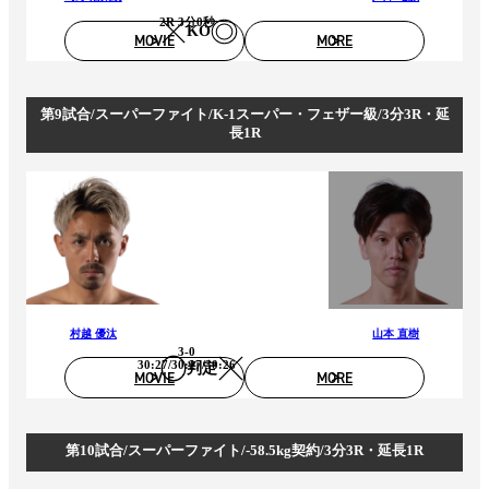
2R 3分0秒
KO
MOVIE
MORE
第9試合/スーパーファイト/K-1スーパー・フェザー級/3分3R・延
長1R
村越 優汰
山本 直樹
3-0
30:27/30:27/30:26
判定
MOVIE
MORE
第10試合/スーパーファイト/-58.5kg契約/3分3R・延長1R