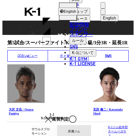
選手
MATCH RESULT
K-
ショップ
English
1
English
ニュース
配信情報
日本語
ブランド
スポンサー
試合結果
English
ルール
第5試合/スーパーファイト/K-1ライト級/3分3R・延長1R
SNS
한국어
K-1
について
試合レビュー
ギャラリー
動画
K-1 GYM
中文（简体
K-1 LICENSE
中文（繁體
ไทย
العربية
大沢 文也 / Osawa
瓦田 脩二 / Kawarada
Fumiya
Shuji
1-2
9:10/10:9/9:10
延長判定
K-1ジム総本部
ザウルスプロ
所属ジム
チームペガサ
モーション
ス