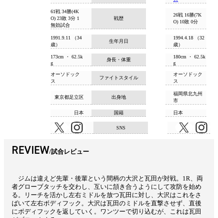
61戦 34勝(4K
26戦 16勝(7K
O) 23敗 3分 1
戦歴
O) 10敗 0分
無効試合
1991.9.11 （34
1994.4.18 （32
生年月日
歳）
歳）
173cm ・ 62.5k
180cm ・ 62.5k
身長・体重
g
g
オーソドック
オーソドック
ファイトスタイル
ス
ス
福岡県北九州
東京都足立区
出身地
市
日本
国籍
日本
SNS
REVIEW
試合レビュー
ジムは違えど先輩・後輩という間柄の大沢と瓦田が対戦。1R、両
者グローブタッチを交わし、互いに頷き合うようにして攻防を始め
る。リーチを活かし左右ミドルを放つ瓦田に対し、大沢はこれをさ
ばいて左右ボディフック。大沢は瓦田のミドルを直撃させず、直後
にボディフックを返していく。ワンツーで切り込むが、これは瓦田