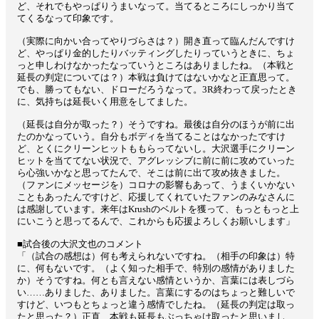
ど、それでもやっぱりうまいなって。当てるところにしっかり当て
てくるなって印象です。
（実際に向かい合ってやりづらさは？）開き直って臨んだんですけ
ど、やっぱり金的したりバッティングしたりっていうときに、ちょ
っと申しわけなかったなっていうところはありましたね。（本戦と
延長の判定については？）本戦は負けてはないかなと正直思って。
でも、勝ってもない、ドローだろうなって。3R終わって戻ったとき
に、気持ちは延長いく用意をしてました。
（延長は自分が取った？）そうですね。最後は自分のほうが前に出
たのかなっていう。自分もボディを当てることはなかったですけ
ど、とくにクリーンヒットももらってないし。大沢選手にクリーン
ヒットを当ててない状況で、アグレッシブに前に前に攻めていった
ら心強いかなと思ってたんで、そこは前に出て攻め抜きました。
（ファンにメッセージを）コロナの影響もあって、うまくいかない
こともあったんですけど、応援してくれていたファンのみなさんに
は感謝しています。来年はKrushのベルトを獲って、もっともっと上
にいこうと思ってるんで、これからも応援よろしくお願いします」
■試合後の大沢文也のコメント
「（試合の感想は）何も考えられないですね。（相手の印象は）特
に、何もないです。（よく知った相手で、特別の感情がありました
か）そうですね。何とも言えない感情というか、言葉には表しづら
い……ありました、ありました。言葉にするのはちょっと難しいで
すけど、いつもとちょっと違う感情でしたね。（延長の判定は取っ
たと思った？）正直、本戦も延長もぶっちゃけ取ったと思いまし