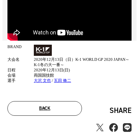
BRAND
試
合
大会名
2020年12月13日（日）K-1 WORLD GP 2020 JAPAN～
情
K-1冬の大一番～
報
日程
2020年12月13日(日)
会場
両国国技館
選手
大沢 文也
/
瓦田 脩二
BACK
SHARE