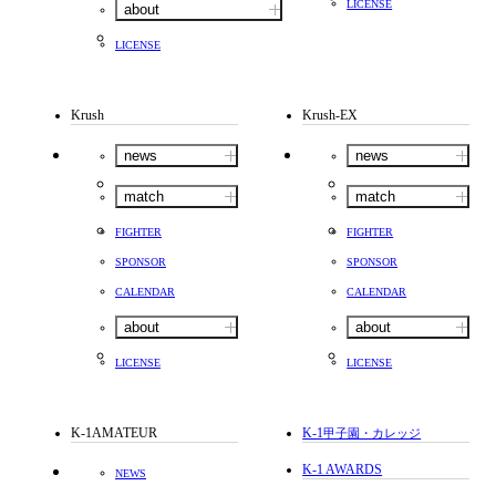
LICENSE
about
LICENSE
Krush
Krush-EX
news
news
match
match
FIGHTER
FIGHTER
SPONSOR
SPONSOR
CALENDAR
CALENDAR
about
about
LICENSE
LICENSE
K-1AMATEUR
K-1
甲子園・カレッジ
K-1 AWARDS
NEWS