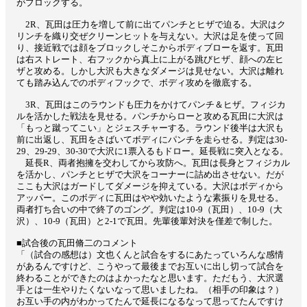
がブロックする。
2R、瓦田は圧力を増して前に出てパンチとヒザで迫る。大沢はク
リンチを織り交ぜクリーンヒットを与えない。大沢は足を使って回
り、接近戦では顔をブロックしそこからボディブローを返す。瓦田
は右ストレート、右フックから真上に上がる跳びヒザ、顔への左ヒ
ザと攻める。しかし大沢も大きなダメージは見せない。大沢は離れ
ても踏み込んでのボディフックで、ボディ攻めを徹底する。
3R、瓦田はこのラウンドも圧力をかけてパンチ＆ヒザ。フィジカ
ルを活かした戦法を見せる。パンチからローと攻める瓦田に大沢は
「もっと蹴ってこい」とジェスチャーする。ラウンド後半は大沢も
前に出返し、瓦田をさばいてボディにパンチを走らせる。判定は30-
29、29-29、30-30で大沢に1票入るもドロー。延長戦に突入となる。
延長R、両者抱擁を交わしてから攻防へ。瓦田は長身とフィジカル
を活かし、パンチとヒザで大沢をコーナーに詰め出させない。だが
ここも大沢はガードしてダメージを抑えている。大沢はボディから
アッパー。このボディに瓦田はやや効いたような素振りを見せる。
両者打ち合いの中で終了のゴング。判定は10-9（瓦田）、10-9（大
沢）、10-9（瓦田）と2-1で瓦田。先輩後輩対決を僅差で制した。
■試合後の瓦田脩二のコメント
「（試合の感想は）文也くんと試合をするにあたっていろんな感情
があるんですけど、こうやって最後までお互いに出し切って試合を
終わることができたのはよかったなと思います。ただもう、大沢選
手とは一生やりたくないなって思いましたね。（相手の印象は？）
お互い手の内がわかってたんで延長になるなって思ってたんですけ