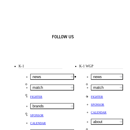
FOLLOW US
K-1
K-1 WGP
news
news
match
match
FIGHTER
FIGHTER
SPONSOR
brands
CALENDAR
SPONSOR
about
CALENDAR