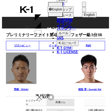
選手
MATCH RESULT
K-
ショップ
English
1
English
ニュース
配信情報
日本語
ブランド
スポンサー
試合結果
English
ルール
プレリミナリーファイト第4試合/K-1フェザー級/3分3R
SNS
한국어
K-1
について
試合レビュー
ギャラリー
動画
K-1 GYM
中文（简体
K-1 LICENSE
中文（繁體
ไทย
العربية
秀樹 / Hideki
稲垣 澪 / Inagaki Rei
3R 1分23秒
KO
レンジャージ
所属ジム
ム
9戦 3勝(2KO) 6
12戦 8勝(4KO)