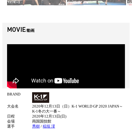
MOVIE
動画
BRAND
試
合
大会名
2020年12月13日（日）K-1 WORLD GP 2020 JAPAN～
情
K-1冬の大一番～
報
日程
2020年12月13日(日)
会場
両国国技館
選手
秀樹
/
稲垣 澪