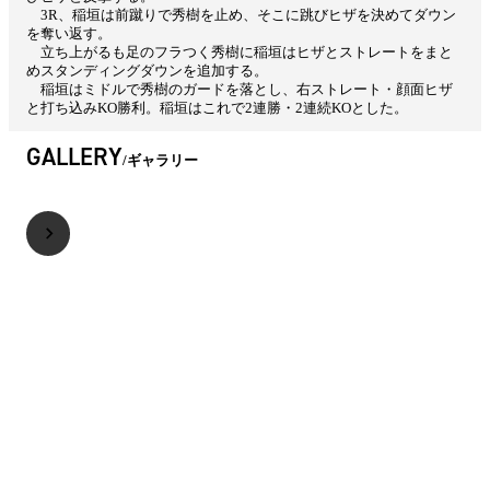
3R、稲垣は前蹴りで秀樹を止め、そこに跳びヒザを決めてダウン
を奪い返す。
立ち上がるも足のフラつく秀樹に稲垣はヒザとストレートをまと
めスタンディングダウンを追加する。
稲垣はミドルで秀樹のガードを落とし、右ストレート・顔面ヒザ
と打ち込みKO勝利。稲垣はこれで2連勝・2連続KOとした。
GALLERY
ギャラリー