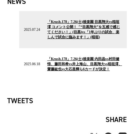
NEWS
2025.07.24
の
「Krush.178」7.26(土)後楽園 目黒翔大vs稲垣
ニ
澪 コメント公開！「“目黒翔大”を五感で感じ
ュ
2025.07.24
てください！」(目黒)vs「1年ぶりの試合、楽
ー
しんで試合に臨みます！」(稲垣)
ス
2025.06.18
の
「Krush.178」7.26(土)後楽園 内田晶vs村田健
ニ
2025.06.18
悟、藤田和希vs井上海山、目黒翔大vs稲垣澪、
ュ
齋藤紘也vs大石昌輝ら6カードが決定！
ー
ス
TWEETS
SHARE