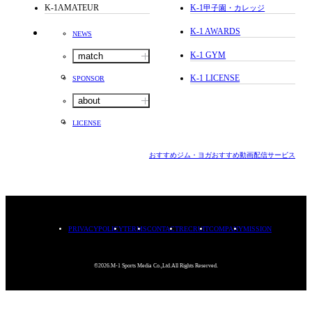
K-1AMATEUR
K-1
甲子園・カレッジ
K-1 AWARDS
NEWS
K-1 GYM
match
K-1 LICENSE
SPONSOR
about
LICENSE
おすすめジム・ヨガ
おすすめ動画配信サービス
PRIVACYPOLICY
TERMS
CONTACT
RECRUIT
COMPANY
MISSION
©2026.M-1 Sports Media Co.,Ltd.All Rights Reserved.