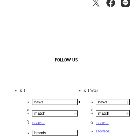
FOLLOW US
K-1
K-1 WGP
news
news
match
match
FIGHTER
FIGHTER
SPONSOR
brands