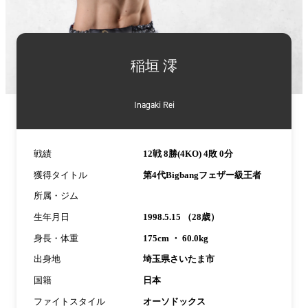
詳
細
稲垣 澪
情
報
Inagaki Rei
戦績
12戦 8勝(4KO) 4敗 0分
獲得タイトル
第4代Bigbangフェザー級王者
所属・ジム
生年月日
1998.5.15 （28歳）
身長・体重
175cm ・ 60.0kg
出身地
埼玉県さいたま市
国籍
日本
ファイトスタイル
オーソドックス