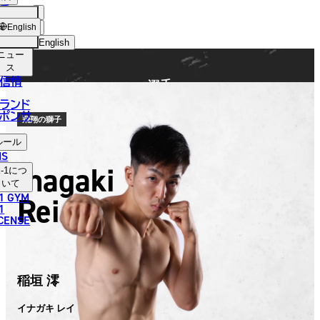
手
FIGHTER
ショッ
English
プ
English
ニュー
日本語
ス
信情
選手
English
ランド
ポンサ
한국어
飛翔の獅子
ルール
中文（简体）
NS
Inagaki
-1
につ
中文（繁體）
いて
1 GYM
Rei
ไทย
1
ICENSE
العربية
稲垣 澪
イナガキ レイ