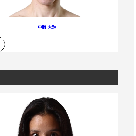
）
Facebook(JP)
チケッ
X(En)
）
Instagram(EN)
ポスタ
Youtube(EN)
Podcast(EN)
真）
weibo(CH)
中野 大輝
画）
Official site(EN)
-1ジ
ァンクラ
Krush
とは
■ ガールズ
Krush
ガー
ルズ
ルール