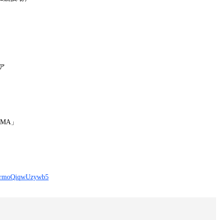
ア
MA」
ts/ErmoQiqwUzywb5