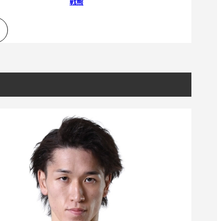
戦熊
一覧
X(JP)
X(Krush)
X(アマチュア大会)
ア
Instagram(JP)
カレッジ
TikTok(JP)
DS
LINE(JP)
（グッ
Youtube(JP)