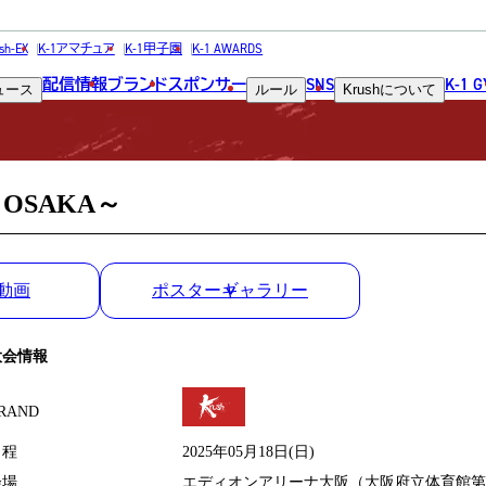
MATCH RESULT
sh-EX
K-1アマチュア
K-1甲子園
K-1 AWARDS
配信情報
ブランド
スポンサー
SNS
K-1 
ュース
ルール
Krush
について
試合結果
n OSAKA～
動画
ポスターギャラリー
大会情報
RAND
日程
2025年05月18日(日)
会場
エディオンアリーナ大阪（大阪府立体育館第