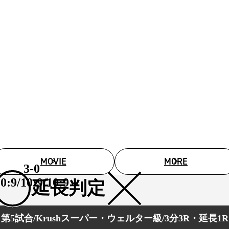
MOVIE
MORE
3-0
0:9/10:9/10:9
延長判定
第5試合/Krushスーパー・ウェルター級/3分3R・延長1R