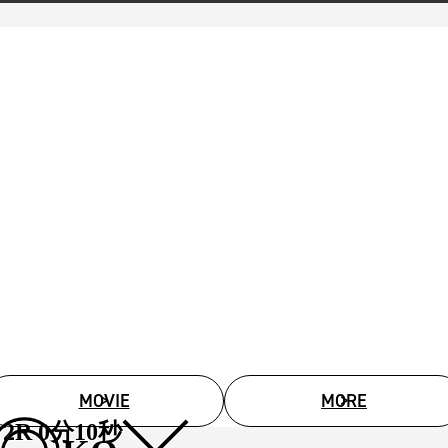
MOVIE
MORE
2R 0分10秒