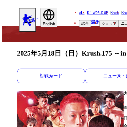
ALL
K-1 WORLD GP
Krush
Kru
KRUSH
選手
試合
ショップ
ニ
English
2025年5月18日（日）Krush.175 ～i
対戦カード
ニュース・
B