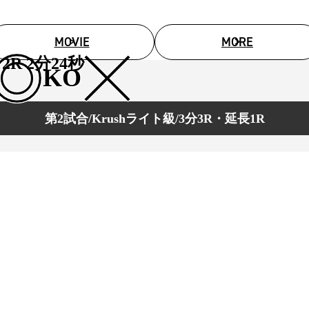
MOVIE
MORE
2R 2分24秒
KO
第2試合/Krushライト級/3分3R・延長1R
総合トップ
K-1 WGP
Krush
Krush-EX
K-1
アマチュ
K-1
甲子園・
K-1 AWAR
K-