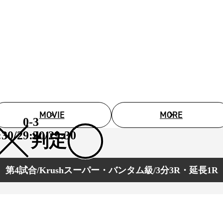
試合日程
試合結果
チケット
グッズ
全て
イベント
MOVIE
MORE
トピックス
0-3
メディア
チケット・グッズ
:30/29:30/29:30
判定
読みもの
コラム
第4試合/Krushスーパー・バンタム級/3分3R・延長1R