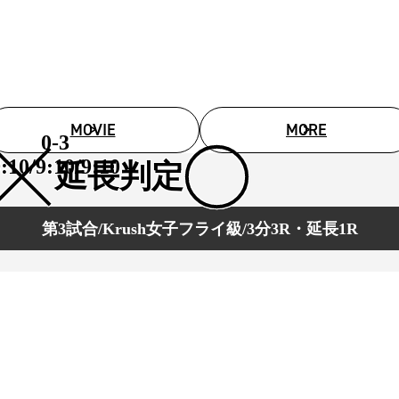
1.SHOP
ズ
K-
（
1.SHOP
ト
ギャラリー（
ー）
ギャラリー（写
ギャラリー（動
K-1
（K
GYM
ム）
MOVIE
MORE
K-
（フ
0-3
1.CLUB
ブ）
:10/9:10/9:10
延長判定
第3試合/Krush女子フライ級/3分3R・延長1R
Krush公式