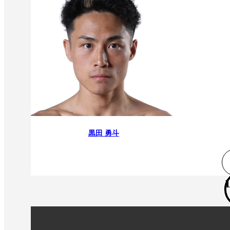
黒田 勇斗
1