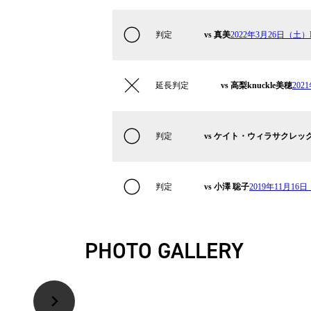
判定
vs 真美
2022年3月26日（土）Kr
延長判定
vs 高梨knuckle美穂
20
判定
vs ケイト・ウィラサクレッ
判定
vs 小澤 聡子
2019年11月16日
PHOTO GALLERY