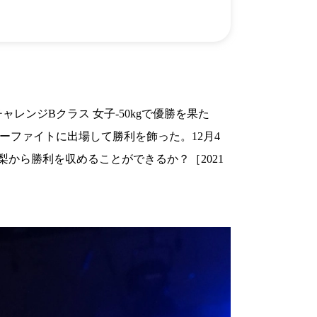
）
Facebook(JP)
チケッ
X(En)
）
Instagram(EN)
ポスタ
Youtube(EN)
Podcast(EN)
真）
weibo(CH)
画）
Official site(EN)
-1ジ
ァンクラ
レンジBクラス 女子-50kgで優勝を果た
リミナリーファイトに出場して勝利を飾った。12月4
Krush
とは
■ ガールズ
高梨から勝利を収めることができるか？［2021
Krush
ガー
ルズ
ルール