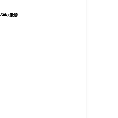
50kg優勝
一覧
X(JP)
X(Krush)
X(アマチュア大会)
ア
Instagram(JP)
カレッジ
TikTok(JP)
DS
LINE(JP)
（グッ
Youtube(JP)