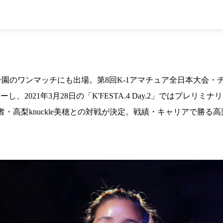
1.SHOP
ズ
K-
（
1.SHOP
ト
ギャラリー（
ー）
ギャラリー（写
ギャラリー（動
K-1
（K
GYM
ム）
K-
（フ
園のワンマッチにも出場。第8回K-1アマチュア全日本大会・チャ
1.CLUB
ブ）
ューし、2021年3月28日の「K'FESTA.4 Day.2」ではプレ
王者・高梨knuckle美穂との対戦が決定。戦績・キャリアで勝る
Krush公式