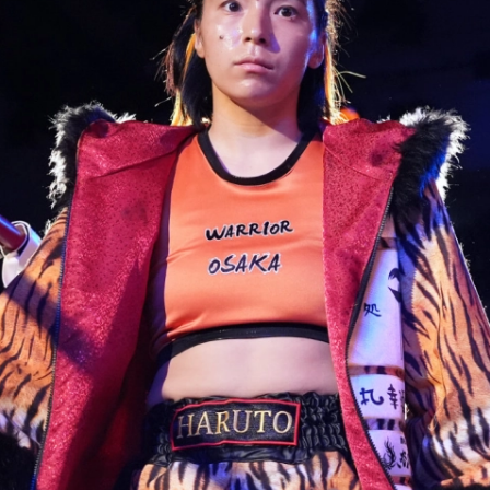
試合日程
試合結果
チケット
グッズ
全て
イベント
トピックス
メディア
チケット・グッズ
読みもの
コラム