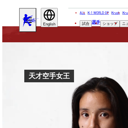
ALL
K-1 WORLD GP
Krush
Kru
KRUSH
選手
試合
ショップ
ニ
English
天才空手女王