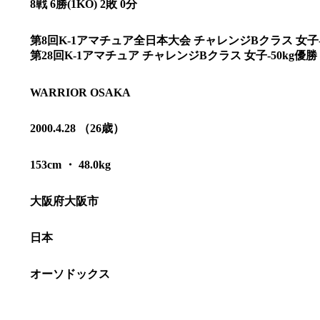
8戦 6勝(1KO) 2敗 0分
第8回K-1アマチュア全日本大会 チャレンジBクラス 女子-
第28回K-1アマチュア チャレンジBクラス 女子-50kg優勝
WARRIOR OSAKA
2000.4.28 （26歳）
153cm ・ 48.0kg
大阪府大阪市
総合トップ
日本
K-1 WGP
Krush
Krush-EX
オーソドックス
K-1
アマチュ
K-1
甲子園・
K-1 AWAR
K-