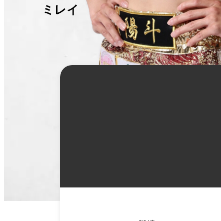
ミレイ
詳
細
情
報