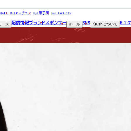
FIGHTER
sh-EX
K-1アマチュア
K-1甲子園
K-1 AWARDS
配信情報
ブランド
スポンサー
SNS
K-1 
ュース
ルール
Krush
について
選手