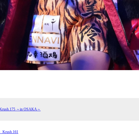
ush.175 ～in OSAKA～
rush.161