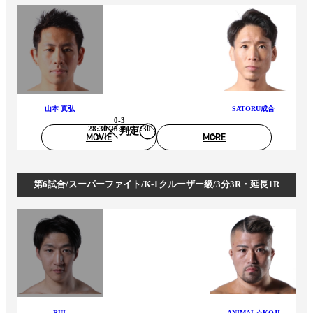
山本 真弘
SATORU成合
0-3
28:30/28:30/27:30
判定
MOVIE
MORE
第6試合/スーパーファイト/K-1クルーザー級/3分3R・延長1R
RUI
ANIMAL☆KOJI