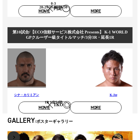
0-3
28:29/29:30/29:30
判定
MOVIE
MORE
第10試合/【ECO信頼サービス株式会社 Presents】 K-1 WORLD
GPクルーザー級タイトルマッチ/3分3R・延長1R
シナ・カリミアン
K-Jee
1R 1分54秒
TKO
MOVIE
MORE
GALLERY
ポスターギャラリー