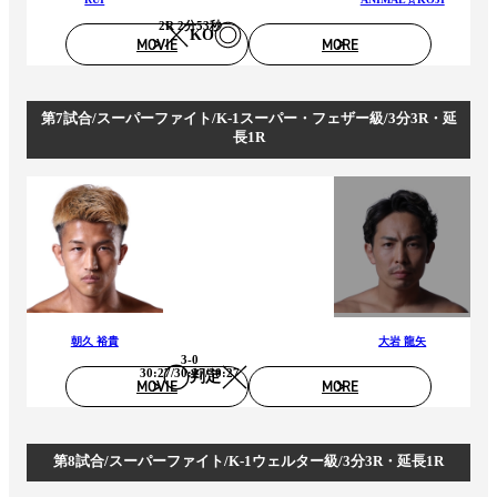
2R 2分53秒
KO
MOVIE
MORE
第7試合/スーパーファイト/K-1スーパー・フェザー級/3分3R・延
長1R
朝久 裕貴
大岩 龍矢
3-0
30:27/30:27/30:27
判定
MOVIE
MORE
第8試合/スーパーファイト/K-1ウェルター級/3分3R・延長1R