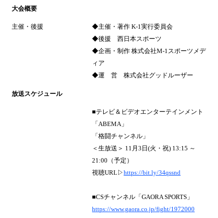
大会概要
主催・後援
◆主催・著作 K-1実行委員会
◆後援 西日本スポーツ
◆企画・制作 株式会社M-1スポーツメデ
ィア
◆運 営 株式会社グッドルーザー
放送スケジュール
■テレビ＆ビデオエンターテインメント
「ABEMA」
「格闘チャンネル」
＜生放送＞ 11月3日(火・祝) 13:15 ～
21:00（予定）
視聴URL▷
https://bit.ly/34qssnd
■CSチャンネル「GAORA SPORTS」
https://www.gaora.co.jp/fight/1972000