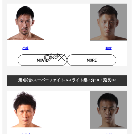
小鉄
絢太
3R 0分56秒
KO
MOVIE
MORE
第3試合/スーパーファイト/K-1ライト級/3分3R・延長1R