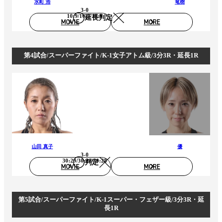
水町 浩
竜樹
3-0
10:9/10:9/10:9
延長判定
MOVIE
MORE
第4試合/スーパーファイト/K-1女子アトム級/3分3R・延長1R
山田 真子
優
3-0
30:29/30:28/30:28
判定
MOVIE
MORE
第5試合/スーパーファイト/K-1スーパー・フェザー級/3分3R・延
長1R