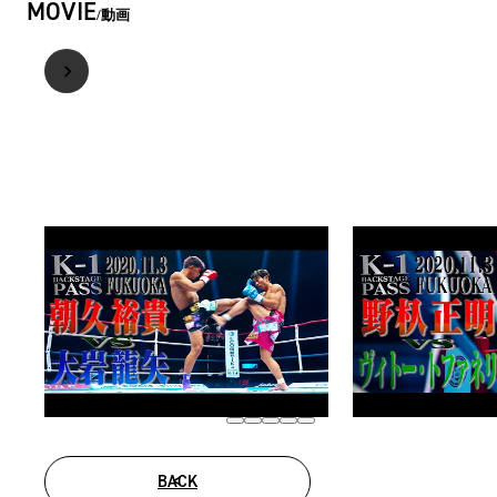
MOVIE
動画
BACK