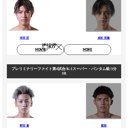
寺田 匠
貞松 宏隆
1R 2分6秒
KO
MOVIE
MORE
プレリミナリーファイト第4試合/K-1スーパー・バンタム級/3分
3R
野田 蒼
紫苑