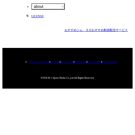
about
LICENSE
おすすめジム・ヨガ
おすすめ動画配信サービス
PRIVACYPOLICY
TERMS
CONTACT
RECRUIT
COMPANY
MISSION
©2026.M-1 Sports Media Co.,Ltd.All Rights Reserved.