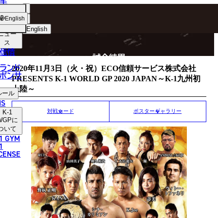
手
MATCH RESULT
ショッ
English
プ
English
ニュー
ス
日本語
P
信情
試合結果
English
ランド
2020年11月3日（火・祝）ECO信頼サービス株式会社
ポンサ
PRESENTS K-1 WORLD GP 2020 JAPAN～K-1九州初
한국어
上陸～
ルール
中文（简体）
NS
K-1
対戦カード
ポスターギャラリー
中文（繁體）
WGP
に
ついて
1 GYM
ไทย
1
ICENSE
العربية