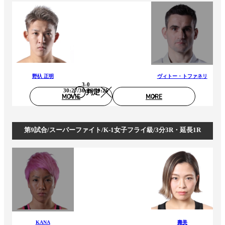
野杁 正明
ヴィトー・トファネリ
3-0
30:27/30:26/30:26
判定
MOVIE
MORE
第9試合/スーパーファイト/K-1女子フライ級/3分3R・延長1R
KANA
壽美