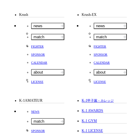
Krush
Krush-EX
news
news
match
match
FIGHTER
FIGHTER
SPONSOR
SPONSOR
CALENDAR
CALENDAR
about
about
LICENSE
LICENSE
K-1AMATEUR
K-1
甲子園・カレッジ
K-1 AWARDS
NEWS
K-1 GYM
match
K-1 LICENSE
SPONSOR