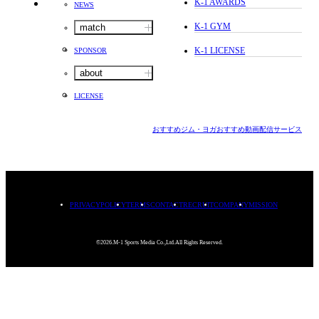
K-1 AWARDS
NEWS
K-1 GYM
match
K-1 LICENSE
SPONSOR
about
LICENSE
おすすめジム・ヨガ
おすすめ動画配信サービス
PRIVACYPOLICY
TERMS
CONTACT
RECRUIT
COMPANY
MISSION
©2026.M-1 Sports Media Co.,Ltd.All Rights Reserved.