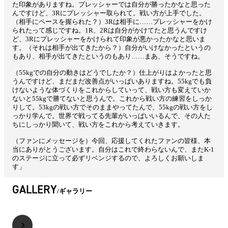
た印象がありますね。プレッシャーでは自分が勝ったかなと思った
んですけど、3Rにプレッシャー取られて。戦い方が上手でした。
（相手にペースを握られた？）3Rは相手に……プレッシャーをかけ
られたって感じですね。1R、2Rは自分がかけてたと思うんですけ
ど、3Rにプレッシャーをかけられて印象が悪かったかなと思いま
す。（それは相手が出てきたから？）自分がいけなかったというの
もあり、相手が出てきたというのもあり……まあ、そうですね。
（55kgでの自分の動きはどうでしたか？）仕上がりはよかったと思
うんですけど、まだまだ改善点がいっぱいありますね。55kgでも負
けないような体づくりをこれからしていって、戦い方も変えていか
ないと55kgで勝てないと思うんで。これから戦い方の練習をしっか
りして。53kgの戦い方でそのままやってたんで、55kgの戦い方をし
っかり学んで。世界で戦ってる先輩がいっぱいいるんで、その人た
ちにしっかり聞いて、戦い方をこれから考えていきます。
（ファンにメッセージを）今回、応援してくれたファンの皆様、本
当にありがとうございます。自分はこれで終わらないんで、またK-1
のステージに立って必ずリベンジするので、よろしくお願いしま
す」
GALLERY
ギャラリー