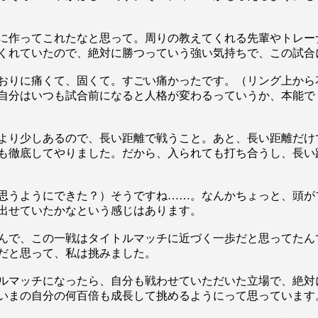
に作ってこれたなと思って。周りの教えてくれる先輩やトレー
くれていたので、絶対に勝つっていう強い気持ちで、この試合
おりに痛くて、固くて。すごい痛かったです。（リング上から
自分はいつも試合前になると人格が変わるっていうか、本能で
より少しあるので、長い距離で戦うこと。あと、長い距離だけ
も徹底してやりました。だから、入られても打ち合うし、長い
思うようにできた？）そうですね……。なんかちょっと、頭が
出せていたかなという感じはあります。
総合トップ
んで、この一戦はタイトルマッチに近づく一歩だと思ってたん
K-1 WGP
Krush
だと思って、私は挑みました。
Krush-EX
K-1
アマチュ
ルマッチになったら、自分も戦わせていただいた立場で、絶対
K-1
甲子園・
いまの自分の何百倍も成長して挑めるようにって思っています
K-1 AWAR
K-