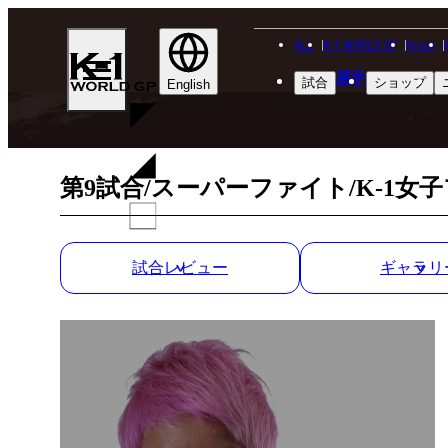
ALL
K-1 WORLD GP
Krush
K-
選手
試合
ショップ
1
English
WGP
第9試合/スーパーファイト/K-1女子
試合レビュー
ギャラリ