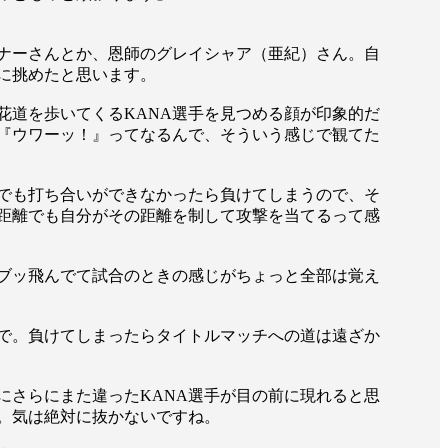
ナーさんとか、恩師のグレイシャア（亜紀）さん。自
に挑めたと思います。
花道を歩いてくるKANA選手を見つめる顔が印象的だ
『ウワーッ！』ってなるんで、そういう感じで観てた
でも打ち合いができなかったら負けてしまうので、そ
距離でも自分がその距離を制して攻撃を当てるって感
ブッ飛んでて試合のときの感じがちょっと全部は覚え
一覧
で。負けてしまったらタイトルマッチへの道は遠ざか
X(JP)
X(Krush)
X(アマチュア大会)
ア
Instagram(JP)
にさらにまた違ったKANA選手が目の前に現れると思
カレッジ
TikTok(JP)
。気は絶対に抜かないですね。
DS
LINE(JP)
（グッ
Youtube(JP)