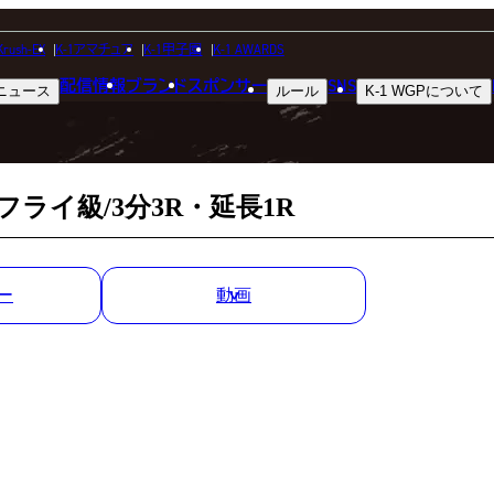
MATCH RESULT
Krush-EX
K-1アマチュア
K-1甲子園
K-1 AWARDS
配信情報
ブランド
スポンサー
SNS
ニュース
ルール
K-1 WGP
について
試合結果
フライ級/3分3R・延長1R
ー
動画