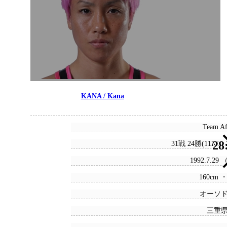
KANA / Kana
Team Af
28
31戦 24勝(11KO)
1992.7.29
160cm ・
オーソ
三重