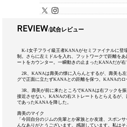
REVIEW
試合レビュー
K-1女子フライ級王者KANAがセミファイナルに登
制。さらに左ミドルを入れ、フットワークで距離をあけ
ートをカウンター。一瞬動きの止まったKANAだが
2R、KANAは壽美の懐に入らんとするが、壽美も
グで正面に立たずKANAとの距離を保つ。KANAの
3R、壽美が前に来たところでKANAは右フックを
接近させない。KANAの右ストレートもとらえるが、壽美
であったKANAを降した。
壽美のマイク
「今回自分のジムの先輩とか家族とか友達、スポンサ
んなありがとうございます。感謝しています。私はそ