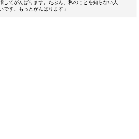
）
Facebook(JP)
指してがんばります。たぶん、私のことを知らない人
チケッ
X(En)
いです。もっとがんばります」
）
Instagram(EN)
ポスタ
Youtube(EN)
Podcast(EN)
真）
weibo(CH)
画）
Official site(EN)
-1ジ
ァンクラ
K-1 WGP
とは
■ ガールズ
K-
ガール
1
ズ
公式ルー