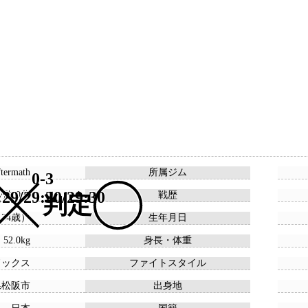
termath
所属ジム
0-3
:29/29:30/29:30
 7敗 0分
戦歴
判定
 （34歳）
生年月日
 52.0kg
身長・体重
ドックス
ファイトスタイル
県松阪市
出身地