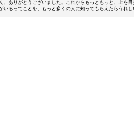
1.SHOP
ズ
ん、ありがとうございました。これからもっともっと、上を目
K-
（
がいるってことを、もっと多くの人に知ってもらえたらうれし
1.SHOP
ト
ギャラリー（
ー）
ギャラリー（写
ギャラリー（動
K-1
（K
GYM
ム）
K-
（フ
1.CLUB
ブ）
K-1 WGP
ル