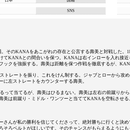
日本
国籍
SNS
場。そのKANAをあこがれの存在と公言する壽美と対戦した。
てKANAとの間合いを保つ。KANAは右インローを入れ接近
右フックを強振する。壽美は距離を保つ作戦を徹底するが、KA
左ストレートを振り、これをけん制する。ジャブとローから攻め
ローに左ストレートをカウンターする壽美。
振るって当てるが、壽美はひるまない。壽美は左右の前蹴りから
は前蹴り・ミドル・ワンツーと当ててKANAを空転させる。判定は29
ーさんが私の勝利を信じてくださって、絶対勝ちに行くと決め
ろそろベルトがほしいです。そのチャンスがもらえるようにも