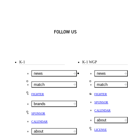
FOLLOW US
K-1
K-1 WGP
news
news
match
match
FIGHTER
FIGHTER
SPONSOR
brands
CALENDAR
SPONSOR
about
CALENDAR
LICENSE
about