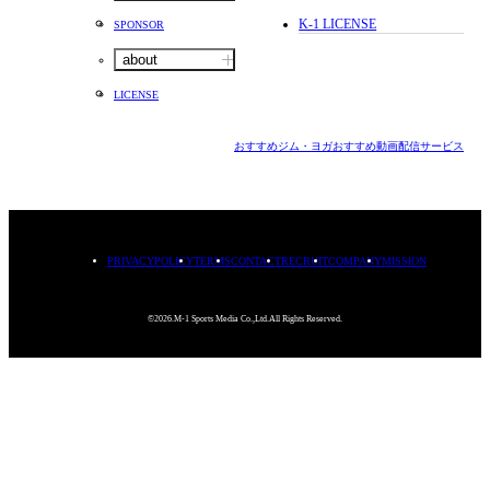
K-1 LICENSE
SPONSOR
about
LICENSE
おすすめジム・ヨガ
おすすめ動画配信サービス
PRIVACYPOLICY
TERMS
CONTACT
RECRUIT
COMPANY
MISSION
©2026.M-1 Sports Media Co.,Ltd.All Rights Reserved.