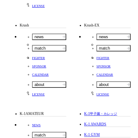
LICENSE
Krush
Krush-EX
news
news
match
match
FIGHTER
FIGHTER
SPONSOR
SPONSOR
CALENDAR
CALENDAR
about
about
LICENSE
LICENSE
K-1AMATEUR
K-1
甲子園・カレッジ
K-1 AWARDS
NEWS
K-1 GYM
match