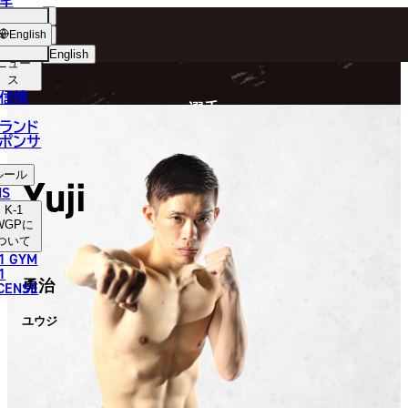
手
FIGHTER
ショッ
English
プ
English
ニュー
ス
日本語
P
信情
選手
English
ランド
ポンサ
한국어
ルール
Yuji
中文（简体）
NS
K-1
中文（繁體）
WGP
に
ついて
1 GYM
ไทย
1
勇治
ICENSE
العربية
ユウジ