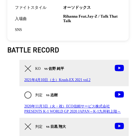
ファイトスタイル
オーソドックス
Rihanna Feat.Jay-Z / Talk That
入場曲
Talk
SNS
BATTLE RECORD
KO
vs 佐野 純平
2021年4月10日（土）Krush-EX 2021 vol.2
判定
vs 志樹
2020年11月3日（火・祝）ECO信頼サービス株式会社
PRESENTS K-1 WORLD GP 2020 JAPAN～K-1九州初上陸～
判定
vs 目黒 翔大