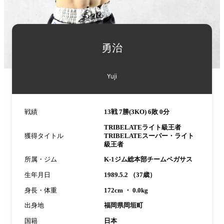
詳
細
勇治
情
報
Yuji
戦績
13戦 7勝(3KO) 6敗 0分
TRIBELATEライト級王者
獲得タイトル
TRIBELATEスーパー・ライト
級王者
所属・ジム
K-1ジム総本部チームペガサス
生年月日
1989.5.2 （37歳）
身長・体重
172cm ・ 0.0kg
出身地
福岡県岡垣町
国籍
日本