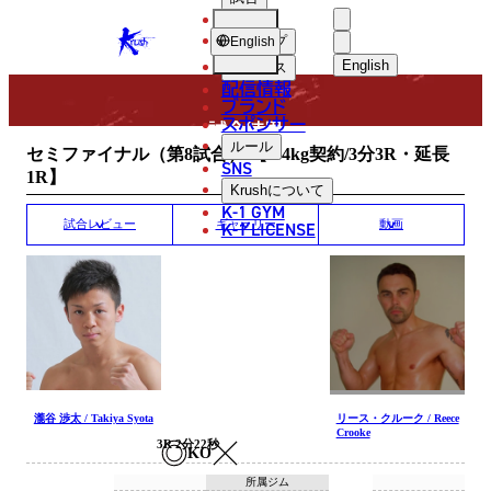
選手
MATCH RESULT
KRUSH
ショップ
English
English
ニュース
配信情報
日本語
ブランド
スポンサー
試合結果
English
ルール
セミファイナル（第8試合） 【-54kg契約/3分3R・延長
SNS
1R】
한국어
Krush
について
K-1 GYM
中文（简体
K-1 LICENSE
試合レビュー
ギャラリー
動画
中文（繁體
ไทย
العربية
瀧谷 渉太 / Takiya Syota
リース・クルーク / Reece
Crooke
3R 2分22秒
KO
所属ジム