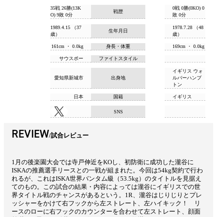
35戦 26勝(13K
0戦 0勝(0KO) 0
戦歴
O) 9敗 0分
敗 0分
1989.4.15 （37
1978.7.28 （48
生年月日
歳）
歳）
161cm ・ 0.0kg
身長・体重
169cm ・ 0.0kg
サウスポー
ファイトスタイル
イギリス ウォ
愛知県新城市
出身地
ルバーハンプ
トン
日本
国籍
イギリス
SNS
REVIEW
試合レビュー
1月の後楽園大会では寺戸伸近をKOし、初防衛に成功した瀧谷に
ISKAの推薦選手リースとの一戦が組まれた。今回は54kg契約で行わ
れるが、これはISKA世界バンタム級（53.5kg）のタイトルを見据え
てのもの。この試合の結果・内容によっては瀧谷にイギリスでの世
界タイトル戦のチャンスがあるという。1R、瀧谷はじりじりとプレ
ッシャーをかけて右フックから左ストレート、左ハイキック！ リ
ースのローに右フックのカウンターを合わせて左ストレート、顔面