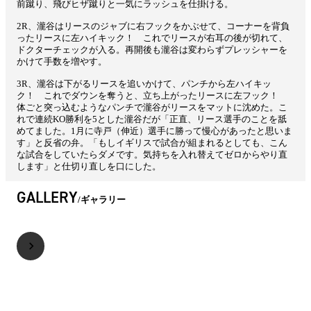
前蹴り、飛びヒザ蹴りと一気にラッシュを仕掛ける。
2R、瀧谷はリースのジャブに右フックをかぶせて、コーナーを背負
ったリースに左ハイキック！ これでリースが右耳の後が切れて、
ドクターチェックが入る。再開後も瀧谷は変わらずプレッシャーを
かけて手数を増やす。
3R、瀧谷は下がるリースを追いかけて、パンチから左ハイキッ
ク！ これでダウンを奪うと、立ち上がったリースに左フック！
体ごと突っ込むようなパンチで瀧谷がリースをマットに沈めた。こ
れで連続KO勝利を5とした瀧谷だが「正直、リース選手のことを舐
めてました。1月に寺戸（伸近）選手に勝って慢心があったと思いま
す」と反省の弁。「もしイギリスで試合が組まれるとしても、こん
な試合をしていたらダメです。気持ちを入れ替えてゼロからやり直
します」と仕切り直しを口にした。
GALLERY
ギャラリー