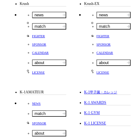
Krush
Krush-EX
news
news
match
match
FIGHTER
FIGHTER
SPONSOR
SPONSOR
CALENDAR
CALENDAR
about
about
LICENSE
LICENSE
K-1AMATEUR
K-1
甲子園・カレッジ
K-1 AWARDS
NEWS
K-1 GYM
match
K-1 LICENSE
SPONSOR
about