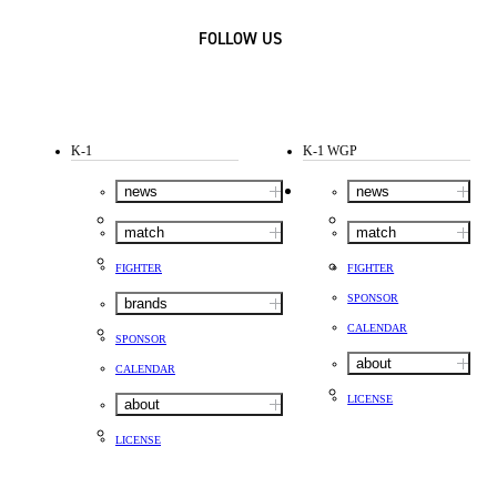
FOLLOW US
K-1
K-1 WGP
news
news
match
match
FIGHTER
FIGHTER
SPONSOR
brands
CALENDAR
SPONSOR
about
CALENDAR
LICENSE
about
LICENSE