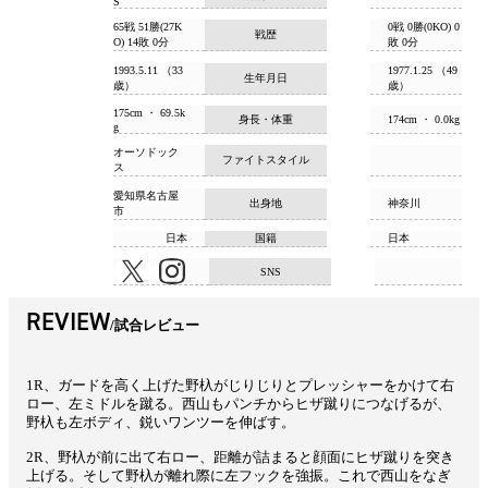
S
65戦 51勝(27K
0戦 0勝(0KO) 0
戦歴
O) 14敗 0分
敗 0分
1993.5.11 （33
1977.1.25 （49
生年月日
歳）
歳）
175cm ・ 69.5k
身長・体重
174cm ・ 0.0kg
g
オーソドック
ファイトスタイル
ス
愛知県名古屋
出身地
神奈川
市
日本
国籍
日本
SNS
REVIEW
試合レビュー
1R、ガードを高く上げた野杁がじりじりとプレッシャーをかけて右
ロー、左ミドルを蹴る。西山もパンチからヒザ蹴りにつなげるが、
野杁も左ボディ、鋭いワンツーを伸ばす。
2R、野杁が前に出て右ロー、距離が詰まると顔面にヒザ蹴りを突き
上げる。そして野杁が離れ際に左フックを強振。これで西山をなぎ