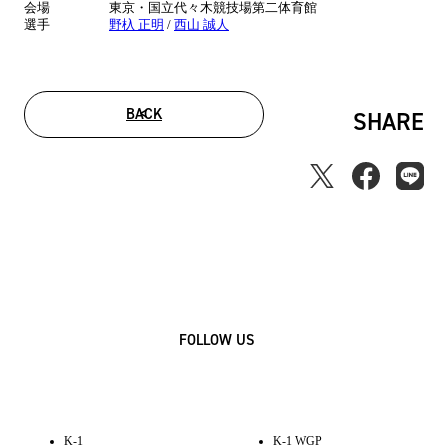
会場
東京・国立代々木競技場第二体育館
選手
野杁 正明
/
西山 誠人
BACK
SHARE
FOLLOW US
K-1
K-1 WGP