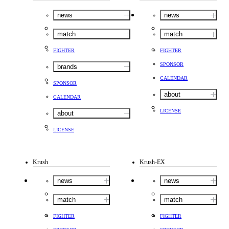
news
news
match
match
FIGHTER
FIGHTER
SPONSOR
brands
CALENDAR
SPONSOR
about
CALENDAR
LICENSE
about
LICENSE
Krush
Krush-EX
news
news
match
match
FIGHTER
FIGHTER