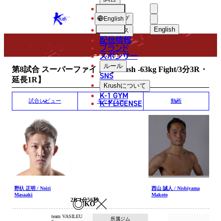
選手
MATCH RESULT
KRUSH
ショップ
English
English
ニュース
配信情報
日本語
ブランド
スポンサー
試合結果
English
ルール
第8試合 スーパーファイト 【Krush -63kg Fight/3分3R・
SNS
延長1R】
한국어
Krush
について
K-1 GYM
中文（简体
K-1 LICENSE
試合レビュー
ギャラリー
動画
中文（繁體
ไทย
العربية
野杁 正明 / Noiri
西山 誠人 / Nishiyama
Masaaki
Makoto
2R 1分56秒
KO
team VASILEU
所属ジム