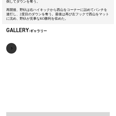
倒してダウンを奪う。
再開後、野杁は右ハイキックから西山をコーナーに詰めてパンチを
連打し、2度目のダウンを奪う。最後は再び左フックで西山をマット
に沈め、野杁が見事なKO勝利を収めた。
GALLERY
ギャラリー