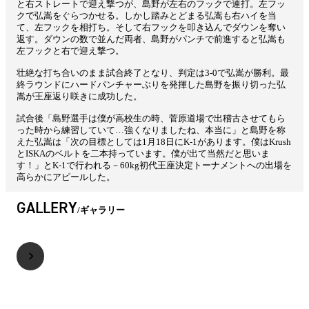
と右ストレートで迎え撃つが、島野が左右のフックで連打。左フッ
クで弘嵩をぐらつかせる。しかし踏みとどまる弘嵩も右ハイを当
て、左フックを相打ち。そして右フックを叩き込んでダウンを奪い
返す。ダウンの数で並んだ両者、島野がパンチで前進すると弘嵩も
左フックと右で迎え撃つ。
壮絶な打ち合いのまま試合終了となり、判定は3‐0で弘嵩が勝利。最
終ラウンドにハードパンチャーぶりを発揮した島野を振り切った弘
嵩が王座返り咲きに成功した。
試合後「島野選手は僕が高校生の時、菅原道場で出稽古させてもら
った時から練習していて…強くなりましたね、本当に」と島野を称
えた弘嵩は「次の目標としては1月18日にK-1があります。僕はKrush
とISKAのベルトを二本持っています。僕が出て当然だと思いま
す！」とK-1で行われる－60kg初代王座決定トーナメントへの出場を
高らかにアピールした。
GALLERY
ギャラリー