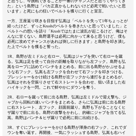
と思うし、今挑戦できることが一番のチャンスだと思ってやってき
た」という島野は「バカ正直かもしれないけど必死で戦いたいと思
います」と死にもの狂いでベルトを獲りに行くと宣言。
一方、王座返り咲きを目指す弘嵩は「ベルトを失って1年ちょっとが
経ったけど、ずっとKrushのベルトを巻きたいと思っていました」と
ベルトへの想いを語り「Krushではたまに波乱が起こるけど、俺はそ
んなに甘くない。島野選手は必死に向かって来ると思うけど、僕も
必死に攻めてチャンスがあれば倒しに行きます」と島野を叩き潰し
た上でベルトを獲ると誓った。
1R、島野が左ミドルと右ロー、弘嵩はジャブを突いて右ローを蹴
る。弘嵩は足を使って自分の距離を取りながら左フック。島野も弘
嵩をロープに詰めてパンチをまとめる。前に出る島野がかぶせるよ
うな右フック、弘嵩も左フックを合わせて右フックを叩きつける。
プレッシャーをかけ続ける島野が左フックから連打をまとめるが、
弘嵩はそれを空振りさせて右ストレートを合わせ、狙い済ました右
ハイキックを一閃。これで鮮やかにダウンを奪う。
2R、右ローを蹴って前に出る島野。弘嵩は左ミドルで迎え撃ち、ジ
ャブから回転の速いパンチをまとめる。さらに弘嵩は前に出る島野
に右ストレート、左フック、顔面前蹴り。島野も下がることなくヒ
ザ蹴りで前に出る。島野の攻撃をかわし、的確にジャブを当てる弘
嵩。島野はパンチ＆ヒザ蹴りで必死に前に出続ける。
3R、すぐにプレッシャーをかける島野が渾身の右フック、これでダ
ウンを奪い返す。再開後、一気にラッシュする島野。弘嵩も右ハイ