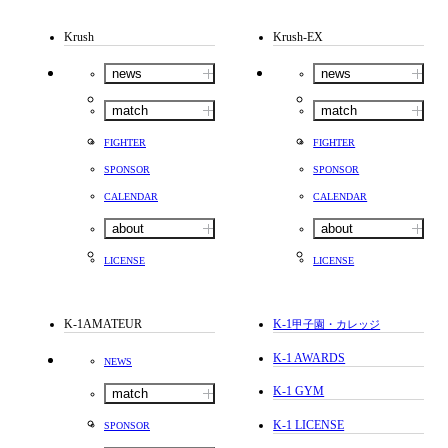
Krush
Krush-EX
news
news
match
match
FIGHTER
FIGHTER
SPONSOR
SPONSOR
CALENDAR
CALENDAR
about
about
LICENSE
LICENSE
K-1AMATEUR
K-1
甲子園・カレッジ
K-1 AWARDS
NEWS
K-1 GYM
match
K-1 LICENSE
SPONSOR