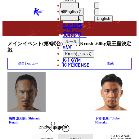
選手
MATCH RESULT
KRUSH
ショップ
English
English
ニュース
配信情報
日本語
ブランド
スポンサー
試合結果
English
ルール
メインイベント(第9試合)【第4代Krush -60kg級王座決定
SNS
戦
한국어
Krush
について
K-1 GYM
中文（简体
K-1 LICENSE
試合レビュー
ギャラリー
動画
中文（繁體
ไทย
العربية
島野 浩太朗 / Shimano
卜部 弘嵩 / Urabe
Kotaro
Hirotaka
0-3
27:28/26:27/26:28
判定
K-1 GYM SAG