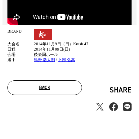
BRAND
試
合
大会名
2014年11月9日（日）Krush.47
情
日程
2014年11月09日(日)
報
会場
後楽園ホール
選手
島野 浩太朗
/
卜部 弘嵩
BACK
SHARE