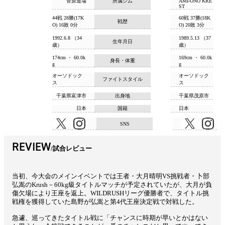
菅原道場
所属ジム
AMI-ONO KRE
ST
44戦 28勝(17K
60戦 37勝(18K
戦歴
O) 16敗 0分
O) 20敗 3分
1992.6.8 （34
1989.5.13 （37
生年月日
歳）
歳）
174cm ・ 60.0k
169cm ・ 60.0k
身長・体重
g
g
オーソドック
オーソドック
ファイトスタイル
ス
ス
千葉県富津市
出身地
千葉県茂原市
日本
国籍
日本
SNS
REVIEW
試合レビュー
当初、今大会のメインイベントでは王者・大月晴明VS挑戦者・卜部
弘嵩のKrush－60kg級タイトルマッチが予定されていたが、大月が負
傷欠場により王座を返上。WILDRUSHリーグ優勝者で、タイトル挑
戦権を獲得していた島野が弘嵩と第4代王座決定戦で対戦した。
急遽、巡ってきたタイトル戦に「チャンスに時期が早いとかはない