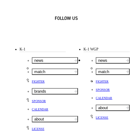
FOLLOW US
K-1
K-1 WGP
news
news
match
match
FIGHTER
FIGHTER
SPONSOR
brands
CALENDAR
SPONSOR
about
CALENDAR
LICENSE
about
LICENSE