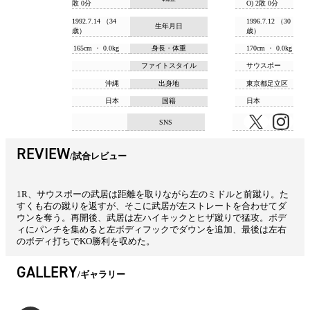
敗 0分
O) 2敗 0分
1992.7.14 （34
1996.7.12 （30
生年月日
歳）
歳）
165cm ・ 0.0kg
身長・体重
170cm ・ 0.0kg
ファイトスタイル
サウスポー
沖縄
出身地
東京都足立区
日本
国籍
日本
SNS
REVIEW
試合レビュー
1R、サウスポーの武居は距離を取りながら左のミドルと前蹴り。た
すくも右の蹴りを返すが、そこに武居が左ストレートを合わせてダ
ウンを奪う。再開後、武居は左ハイキックとヒザ蹴りで猛攻。ボデ
ィにパンチを集めると左ボディフックでダウンを追加、最後は左右
のボディ打ちでKO勝利を収めた。
GALLERY
ギャラリー