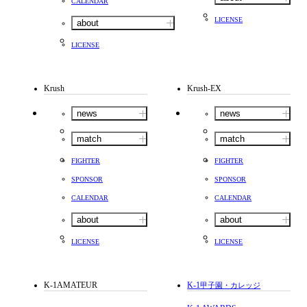
CALENDAR
LICENSE
about
LICENSE
Krush
Krush-EX
news
news
match
match
FIGHTER
FIGHTER
SPONSOR
SPONSOR
CALENDAR
CALENDAR
about
about
LICENSE
LICENSE
K-1AMATEUR
K-1
甲子園・カレッジ