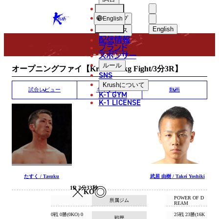
選手
MATCH RESULT
KRUSH
ショップ
English
English
ニュース
配信情報
日本語
ブランド
スポンサー
試合結果
English
ルール
オープニングファイ【Krush -55kg Fight/3分3R】
SNS
한국어
Krush
について
試合レビュー
ギャラリー
動画
K-1 GYM
中文（简体
K-1 LICENSE
中文（繁體
ไทย
العربية
たすく / Tasuku
武居 由樹 / Takei Yoshiki
1R 2分33秒
KO
POWER OF D
所属ジム
REAM
0戦 0勝(0KO) 0
25戦 23勝(16K
戦歴