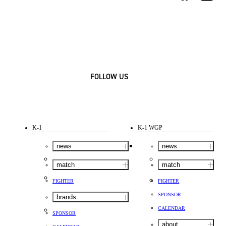
FOLLOW US
K-1
K-1 WGP
news
news
match
match
FIGHTER
FIGHTER
SPONSOR
brands
CALENDAR
SPONSOR
about