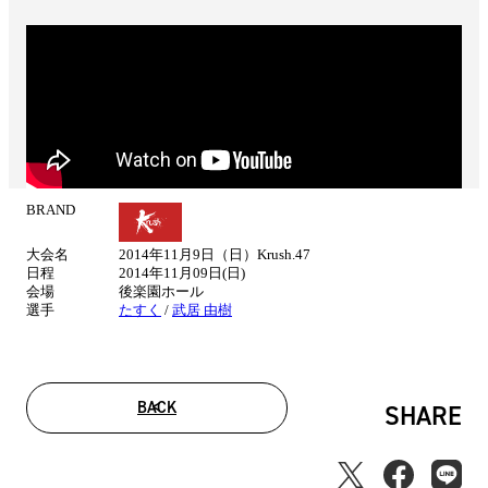
BRAND
試
合
大会名
2014年11月9日（日）Krush.47
情
日程
2014年11月09日(日)
報
会場
後楽園ホール
選手
たすく
/
武居 由樹
BACK
SHARE