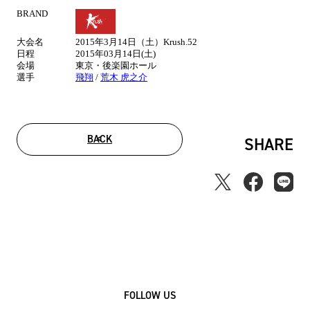
BRAND
試
合
大会名
2015年3月14日（土）Krush.52
情
日程
2015年03月14日(土)
報
会場
東京・後楽園ホール
選手
飛翔
/
荒木 虎之介
BACK
SHARE
FOLLOW US