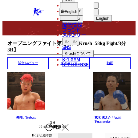
選手
MATCH RESULT
KRUSH
ショップ
English
English
ニュース
配信情報
日本語
ブランド
スポンサー
試合結果
English
ルール
オープニングファイト第1試合【Krush -58kg Fight/3分
SNS
3R】
한국어
Krush
について
K-1 GYM
中文（简体
K-1 LICENSE
試合レビュー
ギャラリー
動画
中文（繁體
ไทย
العربية
飛翔 / Tsubasa
荒木 虎之介 / Araki
Toranosuke
3-0
30:29/30:28/30:27
判定
K-1ジム総本部