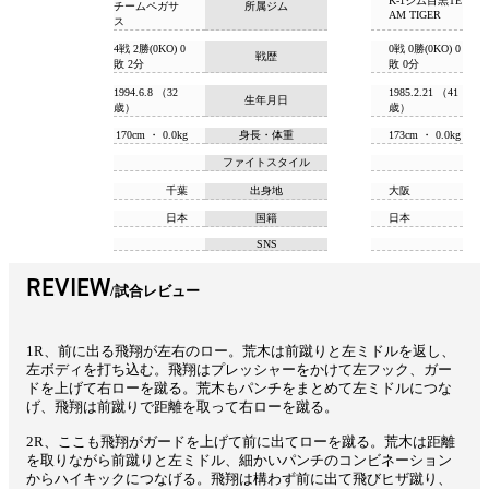
K-1ジム目黒TE
チームペガサ
所属ジム
AM TIGER
ス
4戦 2勝(0KO) 0
0戦 0勝(0KO) 0
戦歴
敗 2分
敗 0分
1994.6.8 （32
1985.2.21 （41
生年月日
歳）
歳）
170cm ・ 0.0kg
身長・体重
173cm ・ 0.0kg
ファイトスタイル
千葉
出身地
大阪
日本
国籍
日本
SNS
REVIEW
試合レビュー
1R、前に出る飛翔が左右のロー。荒木は前蹴りと左ミドルを返し、
左ボディを打ち込む。飛翔はプレッシャーをかけて左フック、ガー
ドを上げて右ローを蹴る。荒木もパンチをまとめて左ミドルにつな
げ、飛翔は前蹴りで距離を取って右ローを蹴る。
2R、ここも飛翔がガードを上げて前に出てローを蹴る。荒木は距離
を取りながら前蹴りと左ミドル、細かいパンチのコンビネーション
からハイキックにつなげる。飛翔は構わず前に出て飛びヒザ蹴り、