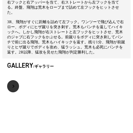
右フックと右アッパーを当て、右ストレートから左フックを当て
る。終盤、飛翔は荒木をロープまで詰めて左フックをヒットさせ
た。
3R、飛翔がすぐに距離を詰めて左フック。ワンツーで飛び込んで右
ロー、ボディにヒザ蹴りを突き刺す。荒木もパンチを返してハイキ
ックへ。しかし飛翔が右ストレートと左フックをヒットさせ、荒木
のジャブに右フックをかぶせる。前蹴りをボディに突き刺してパン
チで前に出る飛翔。荒木もハイキックを返す。残り1分、飛翔が前蹴
りとヒザ蹴りでボディを攻め、猛ラッシュ。荒木も必死にパンチを
返す。2R以降、猛攻を見せた飛翔が判定勝利した。
GALLERY
ギャラリー