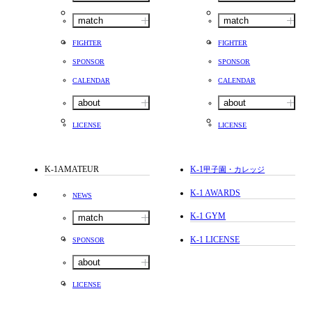
match
match
FIGHTER
FIGHTER
SPONSOR
SPONSOR
CALENDAR
CALENDAR
about
about
LICENSE
LICENSE
K-1AMATEUR
K-1
甲子園・カレッジ
K-1 AWARDS
NEWS
K-1 GYM
match
K-1 LICENSE
SPONSOR
about
LICENSE