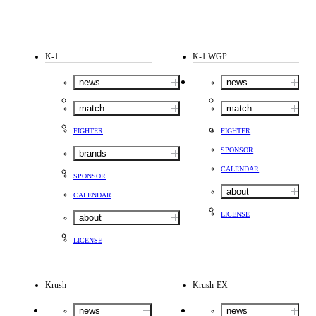
K-1
K-1 WGP
news
news
match
match
FIGHTER
FIGHTER
SPONSOR
brands
CALENDAR
SPONSOR
about
CALENDAR
LICENSE
about
LICENSE
Krush
Krush-EX
news
news