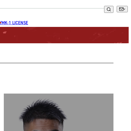
GYM
K-1 LICENSE