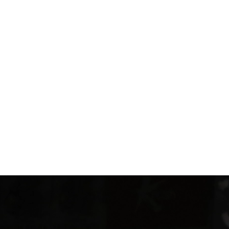
1.SHOP
ズ
K-
（
1.SHOP
ト
ギャラリー（
ー）
ギャラリー（写
ギャラリー（動
K-1
（K
GYM
ム）
K-
（フ
1.CLUB
ブ）
Krush公式