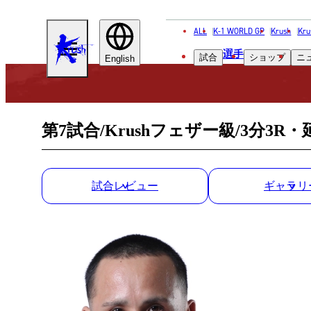
ALL
K-1 WORLD GP
Krush
Kru
KRUSH
選手
試合
ショップ
ニ
English
第7試合/Krushフェザー級/3分3R・
試合レビュー
ギャラリ