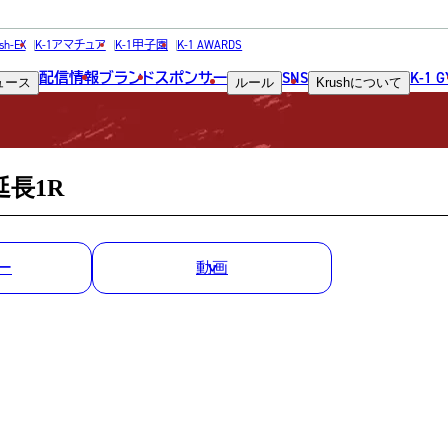
MATCH RESULT
sh-EX
K-1アマチュア
K-1甲子園
K-1 AWARDS
配信情報
ブランド
スポンサー
SNS
K-1 
ュース
ルール
Krush
について
試合結果
延長1R
ー
動画