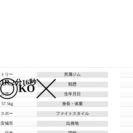
クトリー
所属ジム
1R 2分16秒
14敗 1分
戦歴
KO
 （32歳）
生年月日
 57.5kg
身長・体重
ウスポー
ファイトスタイル
県安城市
出身地