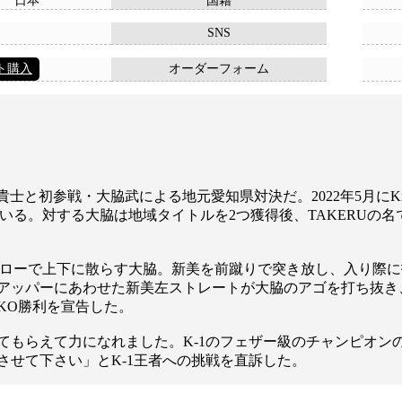
日本
国籍
SNS
ト購入
オーダーフォーム
美貴士と初参戦・大脇武による地元愛知県対決だ。2022年5月に
退けている。対する大脇は地域タイトルを2つ獲得後、TAKERUの
、ローで上下に散らす大脇。新美を前蹴りで突き放し、入り際
アッパーにあわせた新美左ストレートが大脇のアゴを打ち抜き
KO勝利を宣告した。
てもらえて力になれました。K-1のフェザー級のチャンピオン
せて下さい」とK-1王者への挑戦を直訴した。