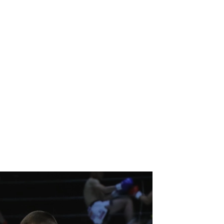
）
Facebook(JP)
チケッ
X(En)
）
Instagram(EN)
ポスタ
Youtube(EN)
Podcast(EN)
真）
weibo(CH)
画）
Official site(EN)
-1ジ
ァンクラ
Krush
とは
■ ガールズ
Krush
ガー
ルズ
ルール