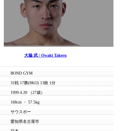
大脇 武 / Owaki Takeru
BOND GYM
31戦 17勝(8KO) 13敗 1分
1999.4.20 （27歳）
168cm ・ 57.5kg
サウスポー
愛知県名古屋市