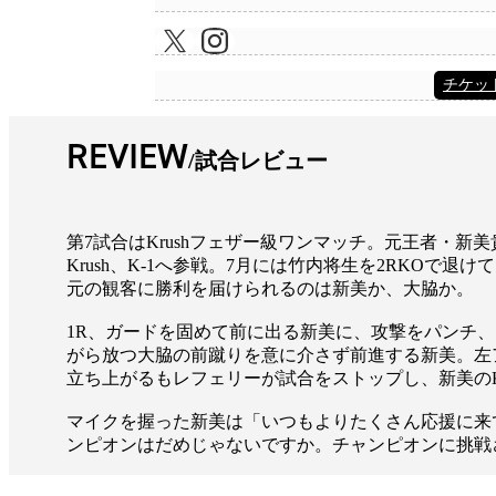
チケッ
REVIEW
試合レビュー
第7試合はKrushフェザー級ワンマッチ。元王者・新
Krush、K-1へ参戦。7月には竹内将生を2RKOで
元の観客に勝利を届けられるのは新美か、大脇か。
1R、ガードを固めて前に出る新美に、攻撃をパンチ
がら放つ大脇の前蹴りを意に介さず前進する新美。左
立ち上がるもレフェリーが試合をストップし、新美の
マイクを握った新美は「いつもよりたくさん応援に来
ンピオンはだめじゃないですか。チャンピオンに挑戦さ