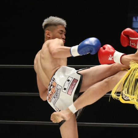
試合日程
試合結果
チケット
グッズ
全て
イベント
トピックス
メディア
チケット・グッズ
読みもの
コラム