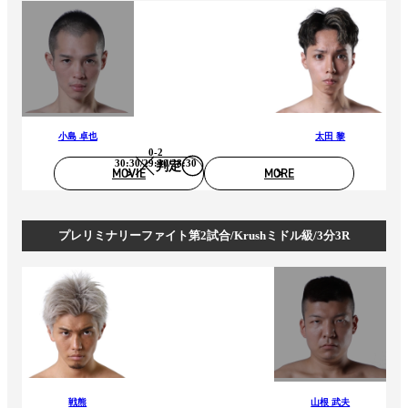
小島 卓也
太田 黎
0-2
30:30/29:30/28:30
判定
MOVIE
MORE
プレリミナリーファイト第2試合/Krushミドル級/3分3R
戦熊
山根 武夫