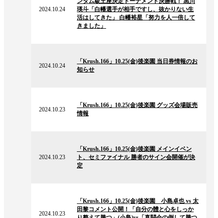
ンタム級王座決定トーナメント決勝戦！ 黒川
ュ
2024.10.24
瑛斗「白幡選手が相手ですし、抜かりない生
ー
活はしてきた」 白幡裕星「努力を人一倍して
ス
きました」
2024.10.24
の
「Krush.166」10.25(金)後楽園 当日券情報のお
ニ
2024.10.24
知らせ
ュ
ー
ス
2024.10.23
の
「Krush.166」10.25(金)後楽園 グッズ会場販売
ニ
2024.10.23
情報
ュ
ー
ス
2024.10.23
の
「Krush.166」10.25(金)後楽園 メインイベン
ニ
2024.10.23
ト、セミファイナル 勝者のサイン会開催が決
ュ
定
ー
ス
2024.10.23
の
「Krush.166」10.25(金)後楽園 小島卓也 vs 太
ニ
田黎コメント公開！「自分の體と心をしっか
ュ
2024.10.23
り整えて勝つ」(小島)vs「真闘会の倒して勝つ