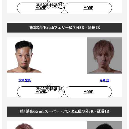
0-3
28:30/28:30/28:30
判定
MOVIE
MORE
第3試合/Krushフェザー級/3分3R・延長1R
水津 空良
寺島 想
2-0
30:30/30:29/30:29
判定
MOVIE
MORE
第4試合/Krushスーパー・バンタム級/3分3R・延長1R