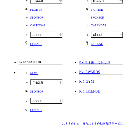
match
match
FIGHTER
FIGHTER
SPONSOR
SPONSOR
CALENDAR
CALENDAR
about
about
LICENSE
LICENSE
K-1AMATEUR
K-1
甲子園・カレッジ
K-1 AWARDS
NEWS
K-1 GYM
match
K-1 LICENSE
SPONSOR
about
LICENSE
おすすめジム・ヨガ
おすすめ動画配信サービス