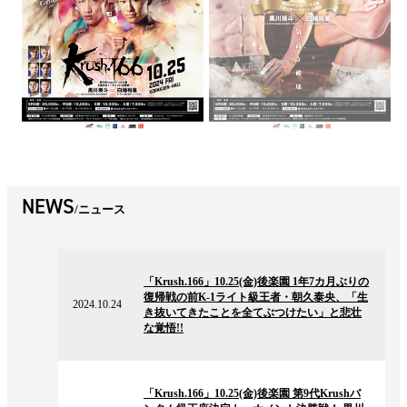
NEWS
ニュース
2024.10.24
の
「Krush.166」10.25(金)後楽園 1年7カ月ぶりの
ニ
復帰戦の前K-1ライト級王者・朝久泰央、「生
ュ
2024.10.24
き抜いてきたことを全てぶつけたい」と悲壮
ー
な覚悟!!
ス
2024.10.24
の
「Krush.166」10.25(金)後楽園 第9代Krushバ
ニ