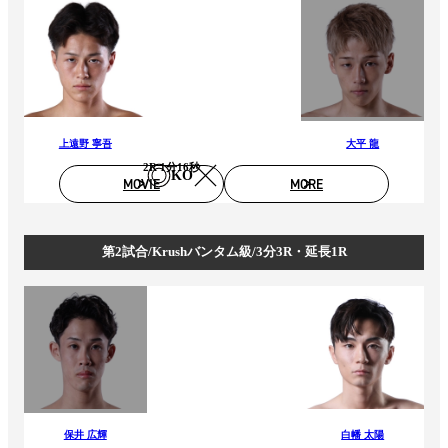
上遠野 寧吾
大平 龍
2R 1分16秒
KO
MOVIE
MORE
第2試合/Krushバンタム級/3分3R・延長1R
保井 広輝
白幡 太陽