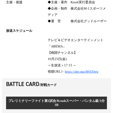
主催・後援
◆主催・著作 Krush実行委員会
◆企画・制作 株式会社M-1スポーツメ
ディア
◆運 営 株式会社グッドルーザー
放送スケジュール
テレビ＆ビデオエンターテインメント
「ABEMA」
【格闘チャンネル】
10月25日(金)
＜生放送＞17:15 ～
視聴URL▷
https://abe.ma/48jUQqw
BATTLE CARD
対戦カード
プレリミナリーファイト第1試合/Krushスーパー・バンタム級/3分
3R