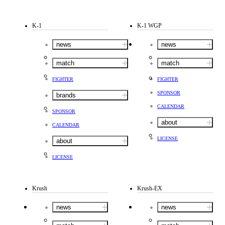
K-1
K-1 WGP
news
news
match
match
FIGHTER
FIGHTER
SPONSOR
brands
CALENDAR
SPONSOR
about
CALENDAR
LICENSE
about
LICENSE
Krush
Krush-EX
news
news