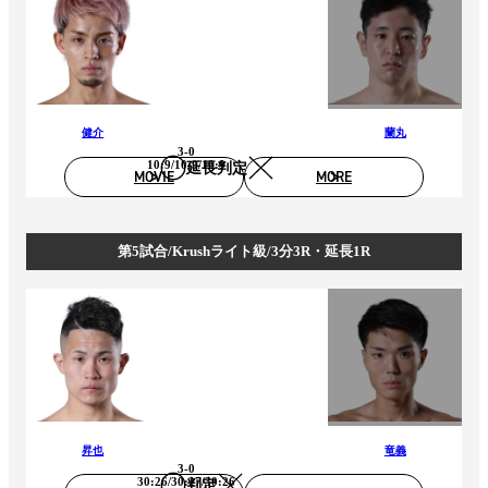
健介
蘭丸
3-0
10:9/10:9/10:9
延長判定
MOVIE
MORE
第5試合/Krushライト級/3分3R・延長1R
昇也
竜義
3-0
30:26/30:27/30:26
判定