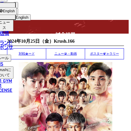
手
MATCH RESULT
USH
ショッ
English
プ
English
ニュー
日本語
ス
信情
試合結果
English
2024年10月25日（金）Krush.166
ランド
ポンサ
한국어
対戦カード
ニュース・動画
ポスターギャラリー
ルール
中文（简体）
NS
rush
に
中文（繁體）
ついて
1 GYM
ไทย
1
ICENSE
العربية