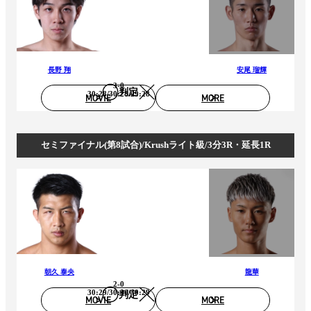
長野 翔
安尾 瑠輝
3-0
判定
30:28/30:28/29:28
MOVIE
MORE
セミファイナル(第8試合)/Krushライト級/3分3R・延長1R
朝久 泰央
龍華
2-0
30:29/30:30/30:29
判定
MOVIE
MORE