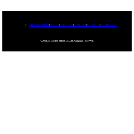
PRIVACYPOLICY
TERMS
CONTACT
RECRUIT
COMPANY
MISSION
©2026.M-1 Sports Media Co.,Ltd.All Rights Reserved.