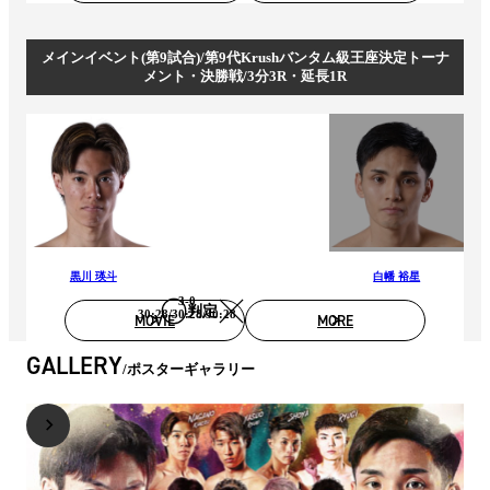
メインイベント(第9試合)/第9代Krushバンタム級王座決定トーナ
メント・決勝戦/3分3R・延長1R
黒川 瑛斗
白幡 裕星
3-0
判定
30:28/30:28/30:28
MOVIE
MORE
GALLERY
ポスターギャラリー