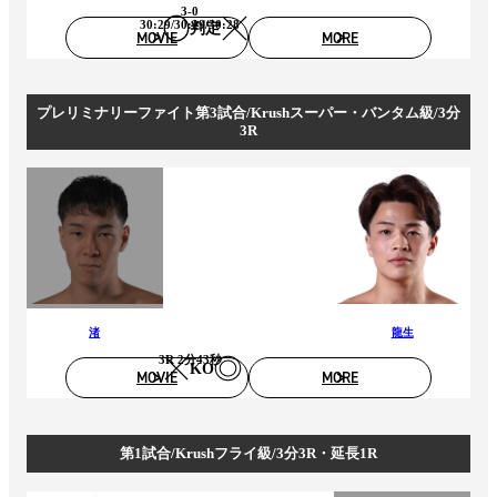
3-0
30:29/30:29/30:28
判定
MOVIE
MORE
プレリミナリーファイト第3試合/Krushスーパー・バンタム級/3分
3R
渚
龍生
3R 2分43秒
KO
MOVIE
MORE
第1試合/Krushフライ級/3分3R・延長1R