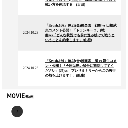
ー
戦い方を体現する」(太田)
ス
2024.10.23
の
「Krush.166」10.25(金)後楽園 戦熊 vs 山根武
ニ
夫コメント公開！「トランキーロ」(戦
ュ
2024.10.23
熊)vs「どんな状況でも前に進み続けて戦うと
ー
いうことを約束します」(山根)
ス
2024.10.23
の
「Krush.166」10.25(金)後楽園 渚 vs 龍生コメ
ニ
ント公開！「今回は熱い試合に期待しててく
ュ
2024.10.23
ださい」(渚)vs「プレリミナリーからこの興行
ー
の熱を上げます！」(龍生)
ス
MOVIE
動画