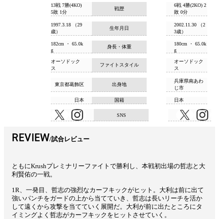
13戦 7勝(4KO)
6戦 4勝(2KO) 2
戦歴
5敗 1分
敗 0分
1997.3.18 （29
2002.11.30 （2
生年月日
歳）
3歳）
182cm ・ 65.0k
180cm ・ 65.0k
身長・体重
g
g
オーソドック
オーソドック
ファイトスタイル
ス
ス
兵庫県南あわ
東京都葛飾区
出身地
じ市
日本
国籍
日本
SNS
REVIEW
試合レビュー
ともにKrushプレミナリーファイトで勝利し、本戦初出場の哲志と大
利賢佑の一戦。
1R、一発目、哲志の強烈なカーフキックがヒット。大利は前に出て
強いパンチをガードの上から当てていき、哲志は長いリーチを活か
して遠くから攻撃を当てていく展開だ。大利が前に出たところにタ
イミングよく哲志がカーフキックをヒットさせていく。