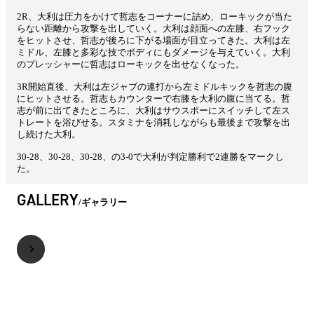
2R、大利は圧力をかけて哲志をコーナーに詰め、ローキックが当た
らない距離から攻撃を出していく。大利は顔面への左膝、右フック
をヒットさせ、哲志が後ろに下がる場面が目立ってきた。大利は左
ミドル、左膝と多彩な技でボディにもダメージを与えていく。大利
のプレッシャーに哲志はローキックを出せなくなった。
3R開始直後、大利は左ジャブの連打から左ミドルキックを哲志の腹
にヒットさせる。哲志もカウンターで右膝を大利の腹に当てる。哲
志が前に出てきたところに、大利はサウスポーにスイッチして左ス
トレートを浴びせる。スタミナを消耗しながらも最後まで攻撃を出
し続けた大利。
30-28、30-28、30-28、の3-0で大利が判定勝利で2連勝をマークし
た。
GALLERY
ギャラリー