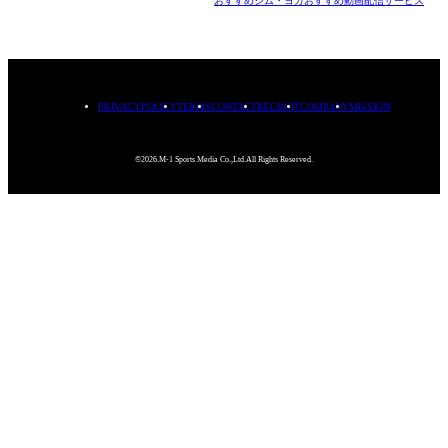
おすすめジム・ヨガ
おすすめ動画配信サービス
PRIVACYPOLICY
TERMS
CONTACT
RECRUIT
COMPANY
MISSION
©2026.M-1 Sports Media Co.,Ltd.All Rights Reserved.