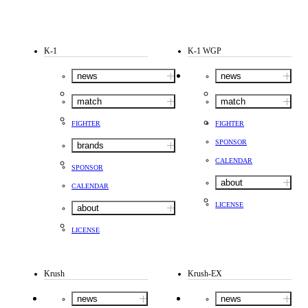
K-1
K-1 WGP
news
news
match
match
FIGHTER
FIGHTER
SPONSOR
brands
CALENDAR
SPONSOR
about
CALENDAR
LICENSE
about
LICENSE
Krush
Krush-EX
news
news