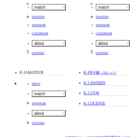
match
match
FIGHTER
FIGHTER
SPONSOR
SPONSOR
CALENDAR
CALENDAR
about
about
LICENSE
LICENSE
K-1AMATEUR
K-1
甲子園・カレッジ
K-1 AWARDS
NEWS
K-1 GYM
match
K-1 LICENSE
SPONSOR
about
LICENSE