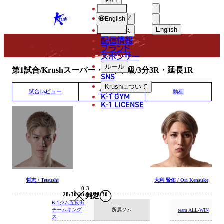
選手
MATCH RESULT
KRUSH
ショップ
English
English
ニュース
配信情報
日本語
ブランド
スポンサー
試合結果
English
ルール
第1試合/Krushスーパー・ライト級/3分3R・延長1R
SNS
한국어
Krush
について
試合レビュー
ギャラリー
動画
K-1 GYM
中文（简体
K-1 LICENSE
中文（繁體
ไทย
العربية
哲志 / Tetsushi
大利 賢佑 / Ori Kensuke
0-3
28:30/28:30/28:30
判定
K-1ジム五反田
チームキング
所属ジム
team ALL-WIN
ス