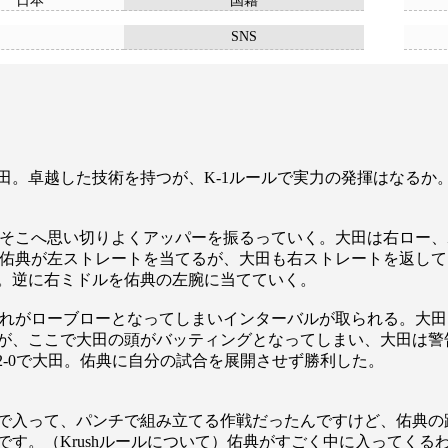
日本
国籍
SNS
卓越した技術を持つが、K-1ルールで実力の発揮はなるか。Kru
そこへ思い切りよくアッパーを振るっていく。大田は右ロー、
、佑典が左ストレートを当てるが、大田も右ストレートを返し
。逆に右ミドルを佑典の左腕に当てていく。
れがローブローとなってしまいインターバルが取られる。大田
が、ここで大田の頭がバッティングとなってしまい、大田は警
29の2-0で大田。佑典に自分の試合を展開させず勝利した。
で入って、パンチで組み立てる作戦だったんですけど、佑典の
す。（Krushルールについて）佑典がすごく中に入ってくる