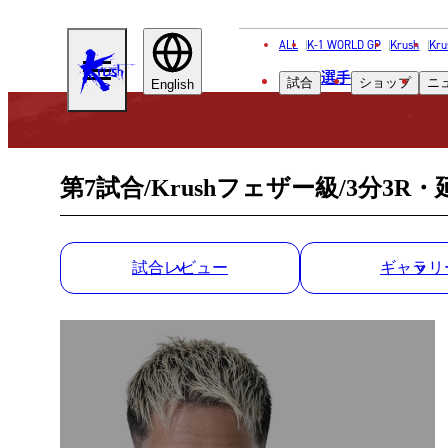
ALL
K-1 WORLD GP
Krush
Kru
KRUSH
選手
試合
ショップ
ニ
English
第7試合/Krushフェザー級/3分3R・
試合レビュー
ギャラリ