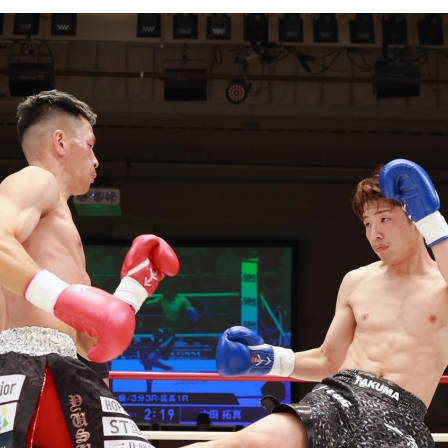
試合日程
試合結果
チケット
グッズ
全て
イベント
トピックス
メディア
チケット・グッズ
読みもの
コラム