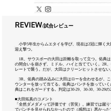
REVIEW
試合レビュー
小学5年生からムエタイを学び、現在は2冠に輝く大田。
迎え撃つ。
1R、サウスポーの大田は距離を取って立つ。佑典は
の間合いを崩さず、ミドル、ハイと当てていく。2R
レートで襲う。だが、大田はクリーンヒットさせない
3R、佑典の踏み込みに大田はローを合わせるが、こ
ウンターを放って当てる。佑典はパンチを放っていく
典はこれをガードする。判定は30-29、30-30、30-
■大田拓真のコメント
「全然ダメダメって評価です（苦笑）。練習では蹴り
でパンチを見せられなかったので（感想は）悪かったで