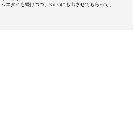
ムエタイも続けつつ、Krushにも出させてもらって、
一覧
X(JP)
X(Krush)
X(アマチュア大会)
ア
Instagram(JP)
カレッジ
TikTok(JP)
DS
LINE(JP)
（グッ
Youtube(JP)