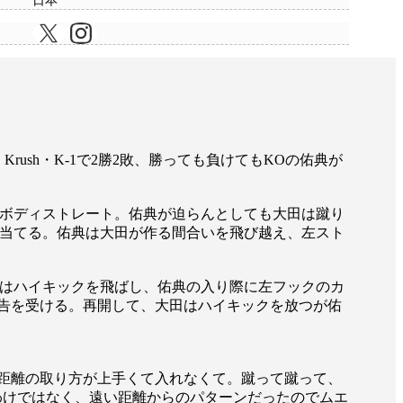
日本
sh・K-1で2勝2敗、勝っても負けてもKOの佑典が
ボディストレート。佑典が迫らんとしても大田は蹴り
て当てる。佑典は大田が作る間合いを飛び越え、左スト
はハイキックを飛ばし、佑典の入り際に左フックのカ
告を受ける。再開して、大田はハイキックを放つが佑
距離の取り方が上手くて入れなくて。蹴って蹴って、
わけではなく、遠い距離からのパターンだったのでムエ