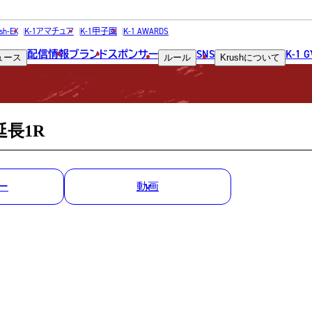
MATCH RESULT
sh-EX
K-1アマチュア
K-1甲子園
K-1 AWARDS
配信情報
ブランド
スポンサー
SNS
K-1 
ュース
ルール
Krush
について
試合結果
延長1R
ー
動画