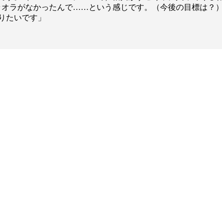
オラオラがなかったんで……という感じです。（今後の目標は？）
りたいです」
総合トップ
K-1 WGP
Krush
Krush-EX
K-1
アマチュ
K-1
甲子園・
K-1 AWAR
K-