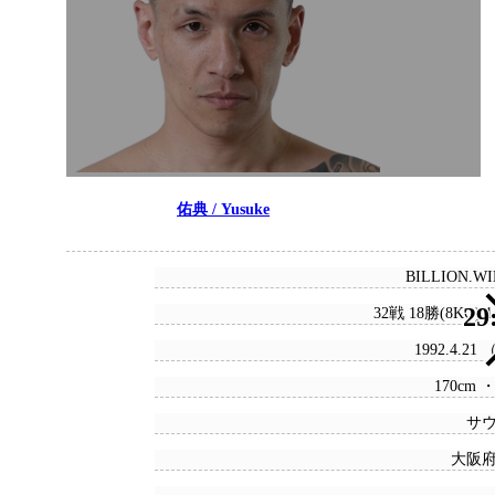
佑典 / Yusuke
BILLION.W
29
32戦 18勝(8KO) 
1992.4.21
170cm ・
サ
大阪