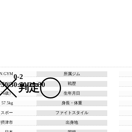
IN.GYM
所属ジム
0-2
:30/30:30/29:30
14敗 0分
戦歴
判定
 （34歳）
生年月日
 57.5kg
身長・体重
ウスポー
ファイトスタイル
府摂津市
出身地