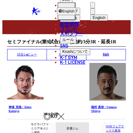
選手
MATCH RESULT
KRUSH
ショップ
English
English
ニュース
配信情報
日本語
ブランド
スポンサー
試合結果
English
ルール
セミファイナル(第9試合)/-75kg契約/3分3R・延長1R
SNS
한국어
Krush
について
試合レビュー
ギャラリー
動画
K-1 GYM
中文（简体
K-1 LICENSE
中文（繁體
ไทย
العربية
神保 克哉 / Jinbo
植村 真弥 / Uemura
Katsuya
Shinya
3R 1分6秒
KO
サクラバファ
WSRフェアテ
ミリア/K-1ジ
所属ジム
ックス幕張
ム蒲田