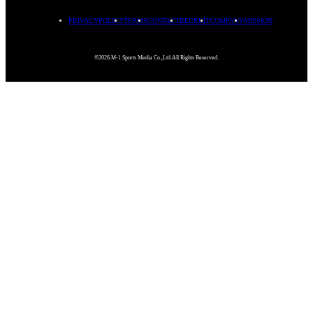
PRIVACYPOLICY
TERMS
CONTACT
RECRUIT
COMPANY
MISSION
©2026.M-1 Sports Media Co.,Ltd.All Rights Reserved.