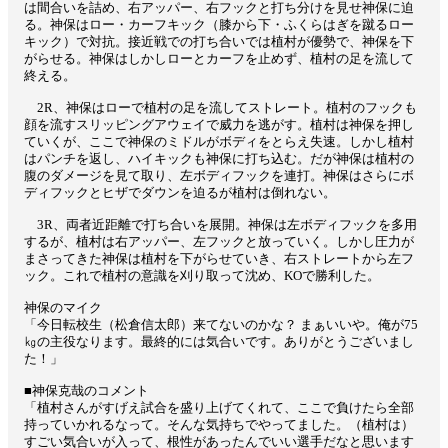
は間合いを詰め、右アッパー、右フックと打ち分けを見せ神保に迫
る。神保はロー・カーフキック（膝から下・ふくらはぎを蹴るロー
キック）で対抗。接近戦での打ち合いでは植村が優勢で、神保を下
がらせる。神保はしかしローとカーフを止めず、植村の足を流して
終える。
2R、神保はローで植村の足を流してストレート。植村のフックも
顔を流すスリッピングアウェイで威力を逃がす。植村は神保を押し
ていくが、ここで神保のミドルがボディをとらえ失速。しかし植村
はパンチを返し、ハイキックも神保に打ち込む。だが神保は植村の
腹のダメージを見て取り、左ボディフックを連打。神保はさらにボ
ディフックとヒザでダウンを迫るが植村は倒れない。
3R、両者近距離で打ち合いを展開。神保は左ボディフックを多用
するが、植村は右アッパー、左フックと放っていく。しかし圧力が
まさってきた神保は植村を下がらせていき、右ストレートから左フ
ック。これで植村の意識を刈り取って沈め、KOで勝利した。
神保のマイク
「今日転校生（松倉信太郎）来てないのかな？ まぁいいや。俺が75
㎏の主役なります。最終的には気合いです。ありがとうございまし
た！」
■神保克哉のコメント
「植村さんがすげえ試合を盛り上げてくれて、ここで負けたら全部
持っていかれるなって。そんな気持ちでやってました。（植村は）
すごい気合いが入って、根性があったんでいい選手だなと思います