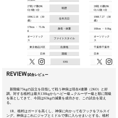
27戦 17勝(9K
28戦 15勝(9K
戦歴
O) 9敗 1分
O) 12敗 1分
1996.5.18 （30
1988.7.27 （38
生年月日
歳）
歳）
178cm ・ 75.0k
身長・体重
168cm ・ 0.0kg
g
オーソドック
オーソドック
ファイトスタイル
ス
ス
東京都品川区
出身地
千葉県千葉市
日本
国籍
日本
SNS
REVIEW
試合レビュー
新階級75kgの設立を目指して戦う神保は現在4連勝（2KO）と好
調。対する植村は最大138kgからヘビー級→クルーザー級と順に階級
を落としてきて、今回は63kgの減量を成功させ、この試合を迎え
る。
1R、植村はガードを高くし、神保に向かって右フックをフルスイ
ング。神保はこれにジャブとミドルで懐に入らせまいとする。植村