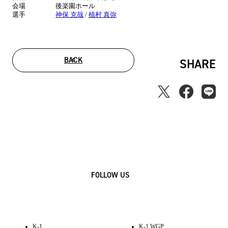
会場
後楽園ホール
選手
神保 克哉
/
植村 真弥
BACK
SHARE
FOLLOW US
K-1
K-1 WGP