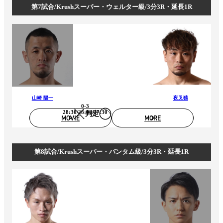
第7試合/Krushスーパー・ウェルター級/3分3R・延長1R
山崎 陽一
夜叉猿
0-3
28:30/28:30/27:30
判定
MOVIE
MORE
第8試合/Krushスーパー・バンタム級/3分3R・延長1R