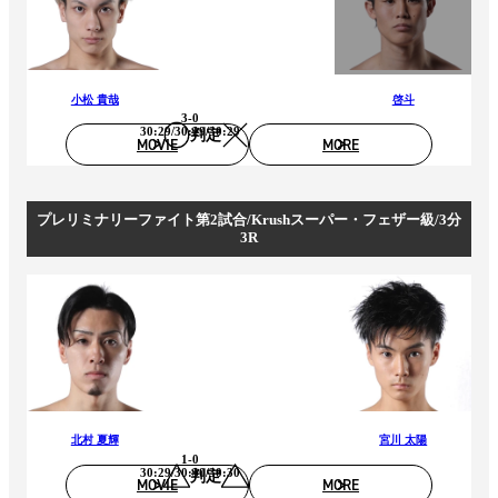
小松 貴哉
啓斗
3-0
30:29/30:29/30:29
判定
MOVIE
MORE
プレリミナリーファイト第2試合/Krushスーパー・フェザー級/3分
3R
北村 夏輝
宮川 太陽
1-0
30:29/30:30/30:30
判定
MOVIE
MORE