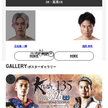
3R・延長1R
壬生狼 一輝
池田 幸司
0-2
29:30/30:30/29:30
判定
MOVIE
MORE
GALLERY
ポスターギャラリー