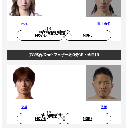
MOE
森川 侑凜
3-0
10:9/10:9/10:9
延長判定
MOVIE
MORE
第3試合/Krushフェザー級/3分3R・延長1R
立基
秀樹
3-0
30:28/30:28/30:28
判定
MOVIE
MORE