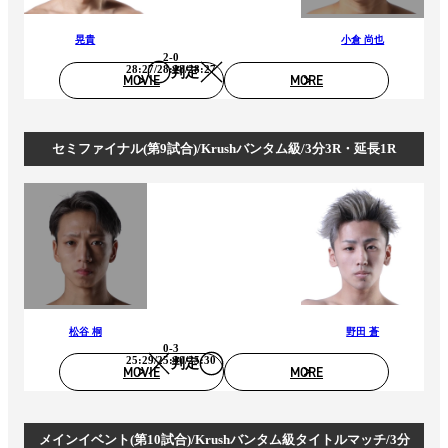
晃貴
小倉 尚也
2-0
28:27/28:28/28:27
判定
MOVIE
MORE
セミファイナル(第9試合)/Krushバンタム級/3分3R・延長1R
松谷 桐
野田 蒼
0-3
25:29/25:30/25:30
判定
MOVIE
MORE
メインイベント(第10試合)/Krushバンタム級タイトルマッチ/3分