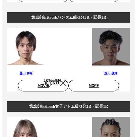
第1試合/Krushバンタム級/3分3R・延長1R
藤田 和希
豊田 優輝
2R 0分46秒
KO
MOVIE
MORE
第2試合/Krush女子アトム級/3分3R・延長1R