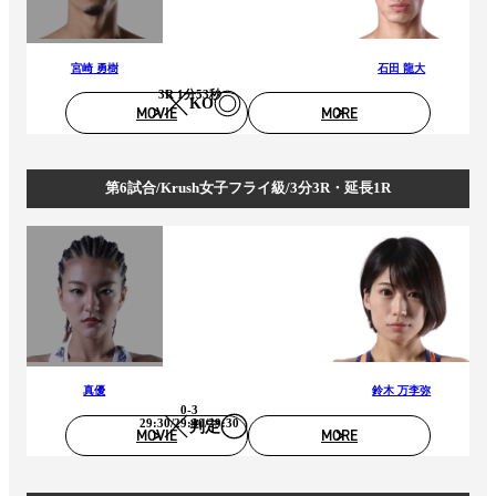
宮崎 勇樹
石田 龍大
3R 1分53秒
KO
MOVIE
MORE
第6試合/Krush女子フライ級/3分3R・延長1R
真優
鈴木 万李弥
0-3
29:30/29:30/29:30
判定
MOVIE
MORE