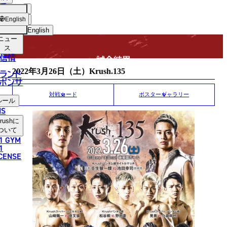
手
MATCH RESULT
USH
ショッ
English
プ
English
ニュー
日本語
ス
信情
試合結果
English
2022年3月26日（土）Krush.135
ランド
ポンサ
한국어
対戦カード
ポスターギャラリー
ルール
中文（简体）
NS
rush
に
中文（繁體）
ついて
1 GYM
ไทย
1
ICENSE
العربية