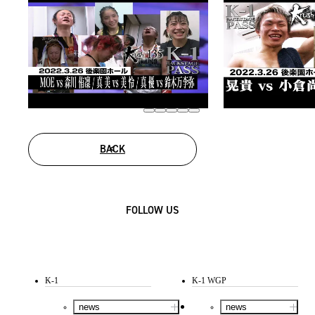
BACK
FOLLOW US
K-1
K-1 WGP
news
news