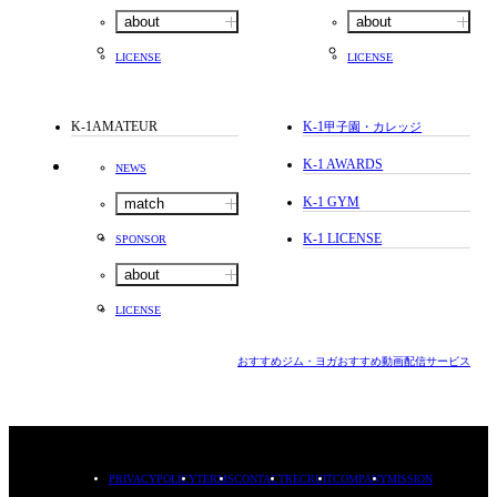
about
about
LICENSE
LICENSE
K-1AMATEUR
K-1
甲子園・カレッジ
K-1 AWARDS
NEWS
K-1 GYM
match
K-1 LICENSE
SPONSOR
about
LICENSE
おすすめジム・ヨガ
おすすめ動画配信サービス
PRIVACYPOLICY
TERMS
CONTACT
RECRUIT
COMPANY
MISSION