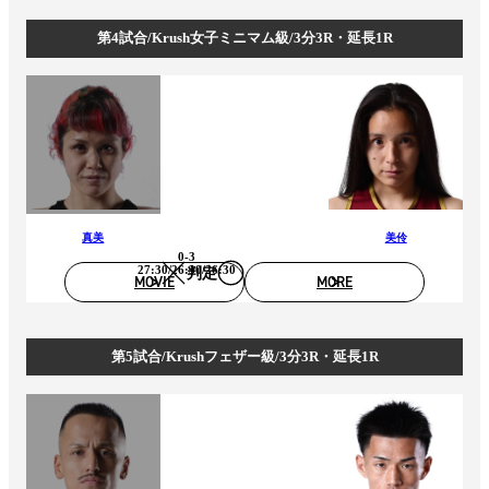
第4試合/Krush女子ミニマム級/3分3R・延長1R
真美
美伶
0-3
27:30/26:30/26:30
判定
MOVIE
MORE
第5試合/Krushフェザー級/3分3R・延長1R