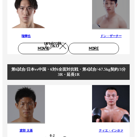
瑠輝也
ドン・ザーチー
1R 1分53秒
KO
MOVIE
MORE
第6試合/日本vs中国・6対6全面対抗戦・第4試合/-67.5kg契約/3分
3R・延長1R
渡部 太基
ティエ・インホァ
0-2