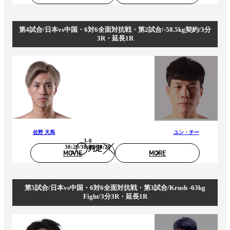
第4試合/日本vs中国・6対6全面対抗戦・第2試合/-58.5kg契約/3分
3R・延長1R
佐野 天馬
ユン・チー
3-0
30:29/30:29/30:29
判定
MOVIE
MORE
第5試合/日本vs中国・6対6全面対抗戦・第3試合/Krush -63kg
Fight/3分3R・延長1R