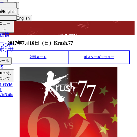
手
MATCH RESULT
USH
ショッ
English
プ
English
ニュー
日本語
ス
信情
試合結果
English
2017年7月16日（日）Krush.77
ランド
ポンサ
한국어
対戦カード
ポスターギャラリー
ルール
中文（简体）
NS
rush
に
中文（繁體）
ついて
1 GYM
ไทย
1
ICENSE
العربية