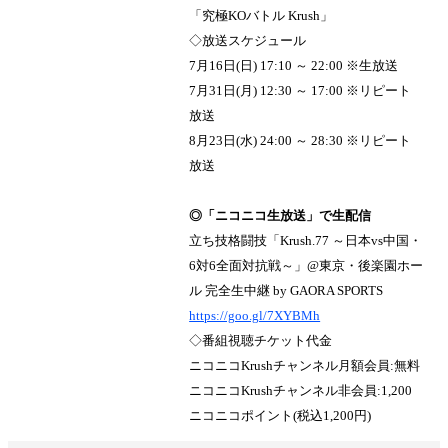
「究極KOバトル Krush」
◇放送スケジュール
7月16日(日) 17:10 ～ 22:00 ※生放送
7月31日(月) 12:30 ～ 17:00 ※リピート
放送
8月23日(水) 24:00 ～ 28:30 ※リピート
放送
◎「ニコニコ生放送」で生配信
立ち技格闘技「Krush.77 ～日本vs中国・
6対6全面対抗戦～」@東京・後楽園ホー
ル 完全生中継 by GAORA SPORTS
https://goo.gl/7XYBMh
◇番組視聴チケット代金
ニコニコKrushチャンネル月額会員:無料
ニコニコKrushチャンネル非会員:1,200
ニコニコポイント(税込1,200円)