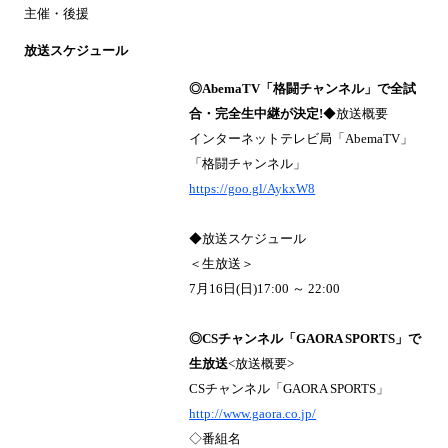
主催・後援
放送スケジュール
◎AbemaTV「格闘チャンネル」で全試
合・完全生中継が決定!
◆放送概要
インターネットテレビ局「AbemaTV」
「格闘チャンネル」
https://goo.gl/AykxW8
◆放送スケジュール
＜生放送＞
7月16日(日)17:00 ～ 22:00
◎CSチャンネル「GAORA SPORTS」で
生放送
<放送概要>
CSチャンネル「GAORA SPORTS」
http://www.gaora.co.jp/
◇番組名