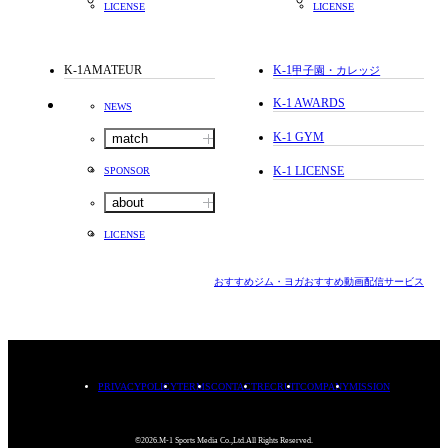
LICENSE
LICENSE
K-1AMATEUR
K-1
甲子園・カレッジ
K-1 AWARDS
NEWS
K-1 GYM
match
K-1 LICENSE
SPONSOR
about
LICENSE
おすすめジム・ヨガ
おすすめ動画配信サービス
PRIVACYPOLICY
TERMS
CONTACT
RECRUIT
COMPANY
MISSION
©2026.M-1 Sports Media Co.,Ltd.All Rights Reserved.