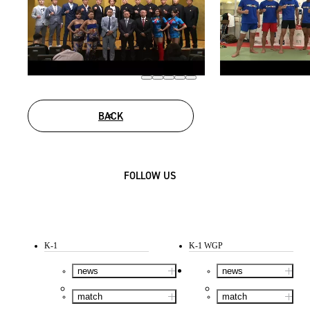
BACK
FOLLOW US
K-1
K-1 WGP
news
news
match
match