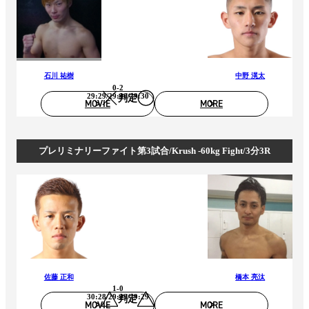
石川 祐樹
中野 滉太
0-2
29:29/29:30/29:30
判定
MOVIE
MORE
プレリミナリーファイト第3試合/Krush -60kg Fight/3分3R
佐藤 正和
橋本 亮汰
1-0
30:28/29:29/29:29
判定
MOVIE
MORE