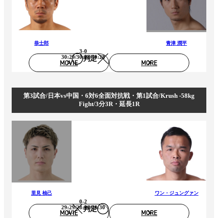
恭士郎
青津 潤平
3-0
30:29/30:28/30:28
判定
MOVIE
MORE
第3試合/日本vs中国・6対6全面対抗戦・第1試合/Krush -58kg
Fight/3分3R・延長1R
里見 柚己
ワン・ジュングァン
0-2
29:29/28:30/28:30
判定
MOVIE
MORE