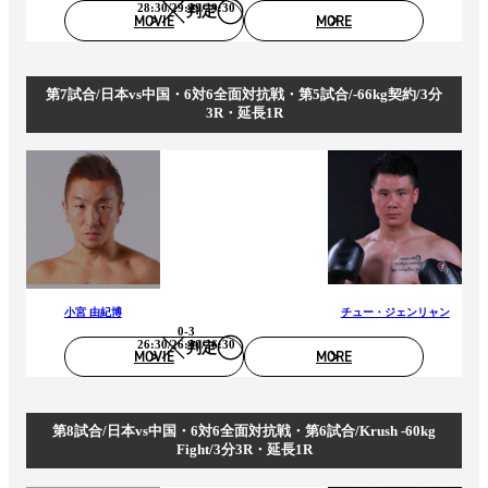
28:30/29:29/29:30
判定
MOVIE
MORE
第7試合/日本vs中国・6対6全面対抗戦・第5試合/-66kg契約/3分
3R・延長1R
小宮 由紀博
チュー・ジェンリャン
0-3
26:30/26:30/26:30
判定
MOVIE
MORE
第8試合/日本vs中国・6対6全面対抗戦・第6試合/Krush -60kg
Fight/3分3R・延長1R