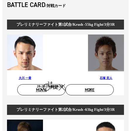
BATTLE CARD
対戦カード
プレリミナリーファイト第1試合/Krush -55kg Fight/3分3R
大川 一貴
石塚 宏人
2-0
28:28/29:28/29:28
判定
MOVIE
MORE
プレリミナリーファイト第2試合/Krush -63kg Fight/3分3R