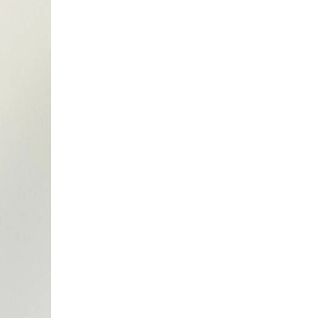
チケッ
X(En)
）
Instagram(EN)
ポスタ
Youtube(EN)
Podcast(EN)
真）
weibo(CH)
画）
Official site(EN)
-1ジ
ァンクラ
Krush
とは
■ ガールズ
Krush
ガー
ルズ
ルール