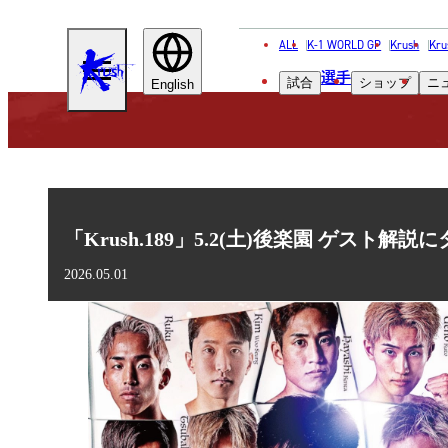
ALL
K-1 WORLD GP
Krush
Kru
KRUSH
選手
試合
ショップ
ニ
English
「Krush.189」5.2(土)後楽園 ゲス
2026.05.01