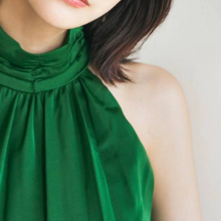
試合日程
試合結果
チケット
グッズ
全て
イベント
トピックス
メディア
チケット・グッズ
読みもの
コラム