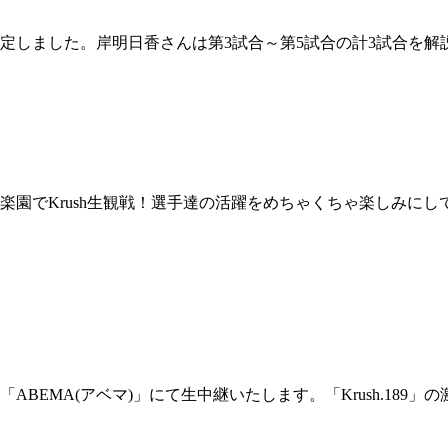
しました。岸明日香さんは第3試合～第5試合の計3試合を解
園でKrush生観戦！選手達の活躍をめちゃくちゃ楽しみにし
EMA(アベマ)」にて生中継いたします。「Krush.189」