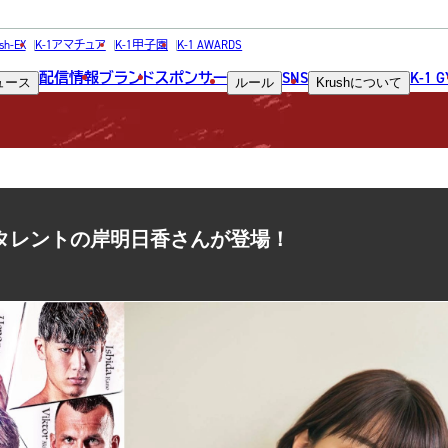
NEWS
sh-EX
K-1アマチュア
K-1甲子園
K-1 AWARDS
配信情報
ブランド
スポンサー
SNS
K-1 
ュース
ルール
Krush
について
ニュース
ト解説にタレントの岸明日香さんが登場！