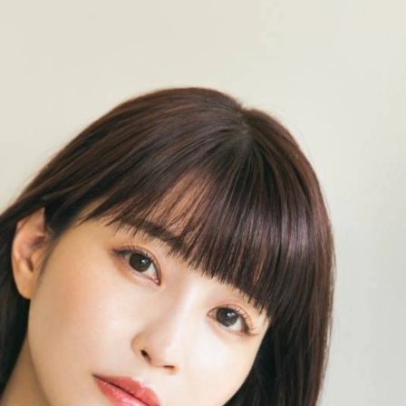
K-
（
1.SHOP
ト
ギャラリー（
ー）
ギャラリー（写
ギャラリー（動
K-1
（K
GYM
ム）
K-
（フ
1.CLUB
ブ）
Krush公式