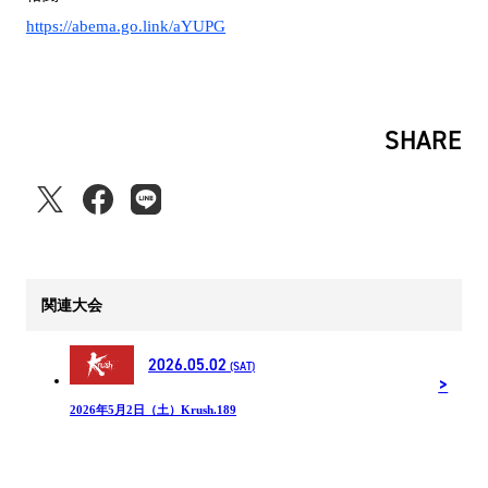
https://abema.go.link/aYUPG
SHARE
関連大会
2026.05.02
(SAT)
2026年5月2日（土）Krush.189