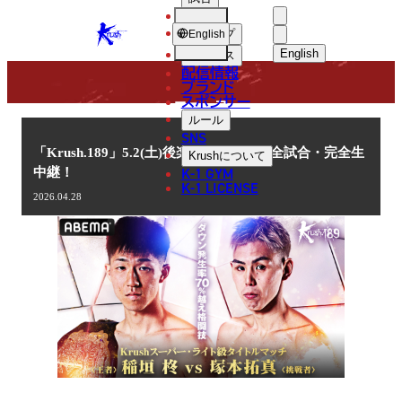
選手
NEWS
KRUSH
ショップ
English
English
ニュース
配信情報
日本語
ブランド
スポンサー
ニュース
English
ルール
SNS
한국어
「Krush.189」5.2(土)後楽園 ABEMAで全試合・完全生
Krush
について
K-1 GYM
中継！
中文（简体
K-1 LICENSE
2026.04.28
中文（繁體
ไทย
العربية