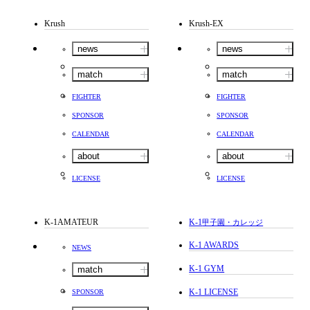
Krush
Krush-EX
news
news
match
match
FIGHTER
FIGHTER
SPONSOR
SPONSOR
CALENDAR
CALENDAR
about
about
LICENSE
LICENSE
K-1AMATEUR
K-1
甲子園・カレッジ
K-1 AWARDS
NEWS
K-1 GYM
match
K-1 LICENSE
SPONSOR