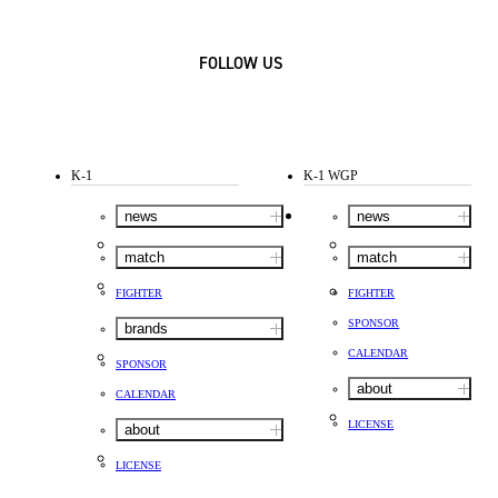
FOLLOW US
K-1
K-1 WGP
news
news
match
match
FIGHTER
FIGHTER
SPONSOR
brands
CALENDAR
SPONSOR
about
CALENDAR
LICENSE
about
LICENSE