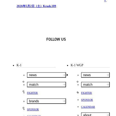
2026年5月2日（土）Krush.189
FOLLOW US
K-1
K-1 WGP
news
news
match
match
FIGHTER
FIGHTER
SPONSOR
brands
CALENDAR
SPONSOR
about