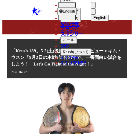
選手
NEWS
KRUSH
ショップ
English
English
ニュース
配信情報
日本語
ブランド
スポンサー
ニュース
English
ルール
SNS
한국어
「Krush.189」5.2(土)後楽園 ＜インタビュー＞キム・
Krush
について
K-1 GYM
ウスン「5月2日の本戦9試合の中で、一番面白い試合を
中文（简体
K-1 LICENSE
しよう！ Let's Go Fight of the Night！」
中文（繁體
2026.04.23
ไทย
العربية