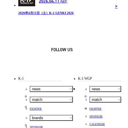
2026.04.11
(SAT)
2026年4月11日（土）K-1 GENKI 2026
FOLLOW US
K-1
K-1 WGP
news
news
match
match
FIGHTER
FIGHTER
SPONSOR
brands
CALENDAR
SPONSOR