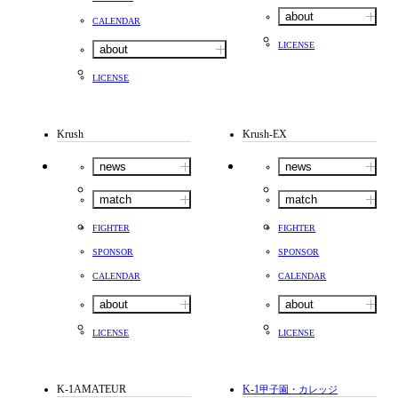
about
CALENDAR
LICENSE
about
LICENSE
Krush
Krush-EX
news
news
match
match
FIGHTER
FIGHTER
SPONSOR
SPONSOR
CALENDAR
CALENDAR
about
about
LICENSE
LICENSE
K-1AMATEUR
K-1
甲子園・カレッジ