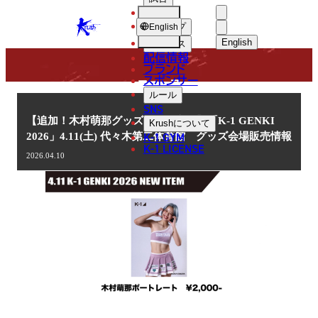
選手
NEWS
KRUSH
ショップ
English
English
ニュース
配信情報
日本語
ブランド
スポンサー
ニュース
English
ルール
SNS
한국어
【追加！木村萌那グッズ発売決定！】「K-1 GENKI
Krush
について
K-1 GYM
2026」4.11(土) 代々木第二体育館 グッズ会場販売情報
中文（简体
K-1 LICENSE
2026.04.10
中文（繁體
ไทย
العربية