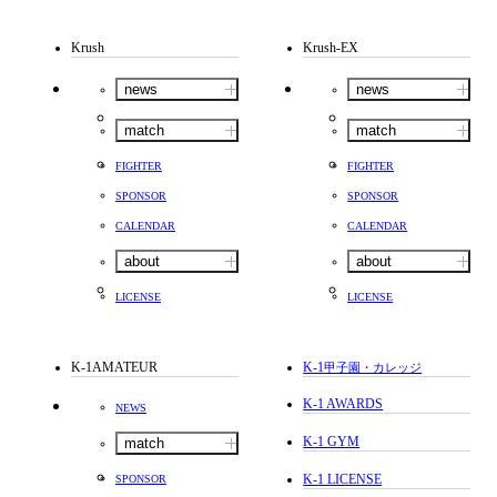
Krush
Krush-EX
news
news
match
match
FIGHTER
FIGHTER
SPONSOR
SPONSOR
CALENDAR
CALENDAR
about
about
LICENSE
LICENSE
K-1AMATEUR
K-1
甲子園・カレッジ
K-1 AWARDS
NEWS
K-1 GYM
match
K-1 LICENSE
SPONSOR