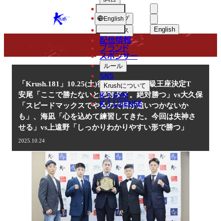
選手
NEWS
KRUSH
ショップ
English
English
ニュース
配信情報
日本語
ブランド
スポンサー
ニュース
English
ルール
SNS
한국어
「Krush.181」10.25(土)後楽園 フライ級王座決定T
Krush
について
K-1 GYM
安尾「ここで勝たないと絶対ダメ。絶対勝つ」vs大久保
中文（简体
K-1 LICENSE
「スピードマックスでやるので目が追いつかないか
も」、海凪「心を込めて練習してきた。今回は失神さ
中文（繁體
せる」vs上遠野「しっかりわかりやすい形で勝つ」
ไทย
2025.10.24
العربية