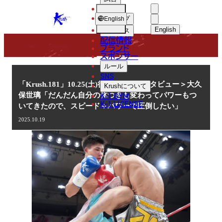
選手
NEWS
KRUSH
ショップ
English
English
ニュース
配信情報
日本語
ブランド
スポンサー
ニュース
English
ルール
SNS
한국어
「Krush.181」10.25(土)後楽園 ＜インタビュー＞大久
Krush
について
K-1 GYM
保世璃「だんだん自分の体つきも変わってパワーもつ
中文（简体
K-1 LICENSE
いてきたので、スピード＋パワーで圧倒したい」
中文（繁體
2025.10.19
ไทย
العربية