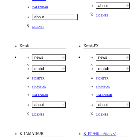
about
CALENDAR
LICENSE
about
LICENSE
Krush
Krush-EX
news
news
match
match
FIGHTER
FIGHTER
SPONSOR
SPONSOR
CALENDAR
CALENDAR
about
about
LICENSE
LICENSE
K-1AMATEUR
K-1
甲子園・カレッジ