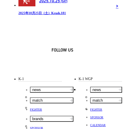
2025.10.25
(SAT)
2025年10月25日（土）Krush.181
FOLLOW US
K-1
K-1 WGP
news
news
match
match
FIGHTER
FIGHTER
SPONSOR
brands
CALENDAR
SPONSOR