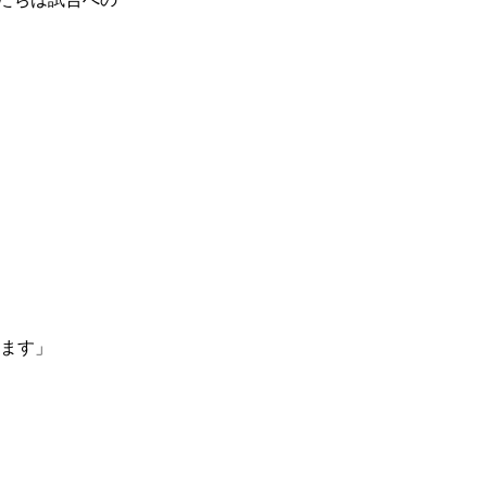
ます」
一覧
X(JP)
X(Krush)
X(アマチュア大会)
ア
Instagram(JP)
カレッジ
TikTok(JP)
DS
LINE(JP)
（グッ
Youtube(JP)