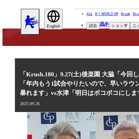
ALL
K-1 WORLD GP
Krush
Kru
KRUSH
選手
試合
ショップ
ニ
English
「Krush.180」9.27(土)後楽園 大
「年内もう1試合やりたいので、早いラウ
暴れます」vs水津「明日はボコボコにしま
2025.09.26