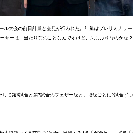
」後楽園ホール大会の前日計量と会見が行われた。計量はプレリミナリ
デューサーは「当たり前のことなんですけど、久しぶりなのかな
そして第6試合と第7試合のフェザー級と、階級ごとに2試合ず
の松本海翔vs水津空良の2試合に出場する4選手が会見。まず選