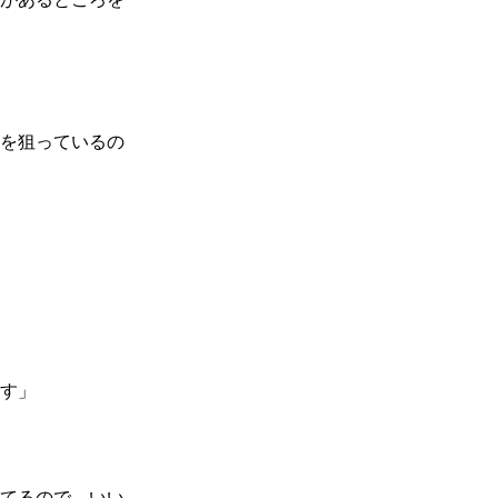
スを狙っているの
ます」
てるので、いい