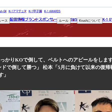
NEWS
sh-EX
K-1アマチュア
K-1甲子園
K-1 AWARDS
配信情報
ブランド
スポンサー
SNS
K-1 
ュース
ルール
Krush
について
ニュース
脇「今回しっかりKOで倒して、ベルトへのアピールをしま
ンドで倒して勝つ」 松本「5月に負けて以来の復帰
す」