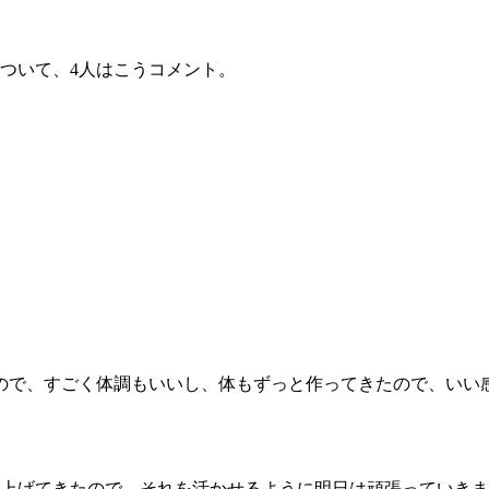
1.SHOP
ズ
K-
（
1.SHOP
ト
ギャラリー（
ついて、4人はこうコメント。
ー）
ギャラリー（写
ギャラリー（動
K-1
（K
GYM
ム）
K-
（フ
1.CLUB
ブ）
Krush公式
ので、すごく体調もいいし、体もずっと作ってきたので、いい
上げてきたので、それを活かせるように明日は頑張っていきま