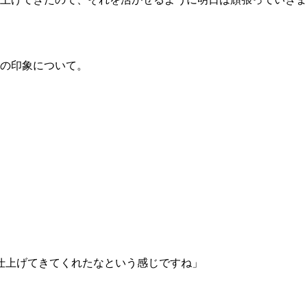
試合日程
試合結果
の印象について。
チケット
グッズ
全て
イベント
トピックス
メディア
チケット・グッズ
読みもの
コラム
仕上げてきてくれたなという感じですね」