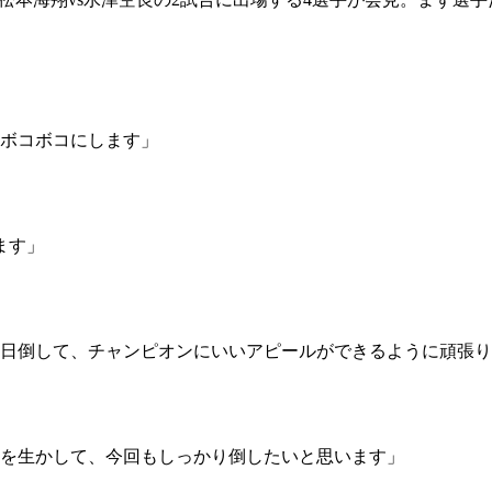
ボコボコにします」
ます」
日倒して、チャンピオンにいいアピールができるように頑張り
総合トップ
K-1 WGP
Krush
Krush-EX
K-1
アマチュ
K-1
甲子園・
を生かして、今回もしっかり倒したいと思います」
K-1 AWAR
K-