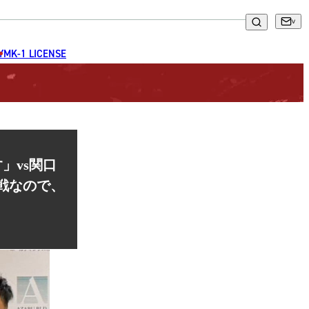
GYM
K-1 LICENSE
す」vs関口
戦なので、