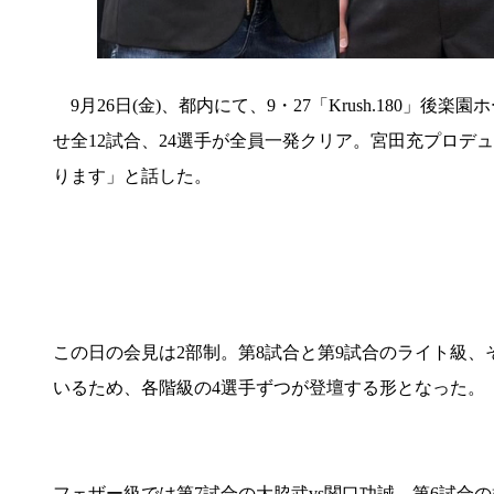
9月26日(金)、都内にて、9・27「Krush.180
せ全12試合、24選手が全員一発クリア。宮田充プロ
ります」と話した。
この日の会見は2部制。第8試合と第9試合のライト級、
いるため、各階級の4選手ずつが登壇する形となった。
フェザー級では第7試合の大脇武vs関口功誠、第6試合