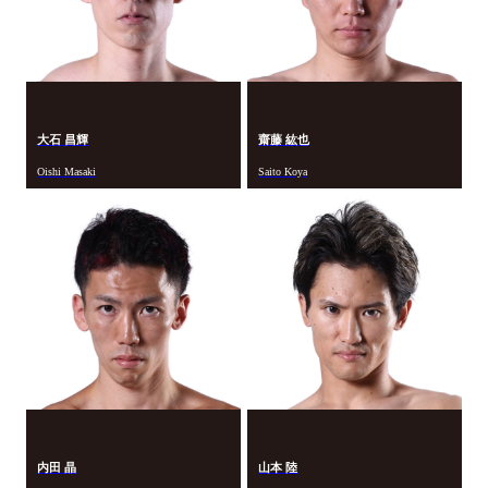
大石 昌輝
齋藤 紘也
Oishi Masaki
Saito Koya
内田 晶
山本 陸