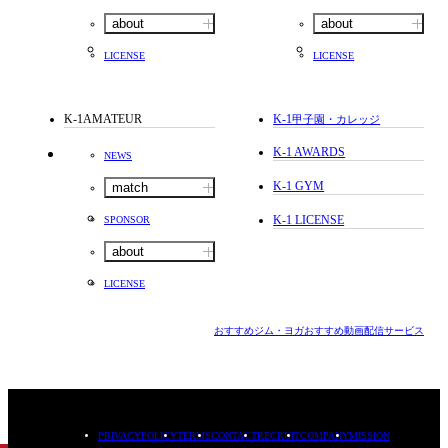
about
about
LICENSE
LICENSE
K-1AMATEUR
K-1
甲子園・カレッジ
K-1 AWARDS
NEWS
K-1 GYM
match
K-1 LICENSE
SPONSOR
about
LICENSE
おすすめジム・ヨガ
おすすめ動画配信サービス
PRIVACYPOLICY
TERMS
CONTACT
RECRUIT
COMPANY
MISSION