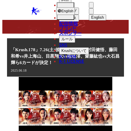
選手
NEWS
KRUSH
ショップ
English
English
ニュース
配信情報
日本語
ブランド
スポンサー
ニュース
English
ルール
SNS
한국어
「Krush.178」7.26(土)後楽園 内田晶vs村田健悟、藤田
Krush
について
K-1 GYM
和希vs井上海山、目黒翔大vs稲垣澪、齋藤紘也vs大石昌
中文（简体
K-1 LICENSE
輝ら6カードが決定！
中文（繁體
2025.06.18
ไทย
العربية