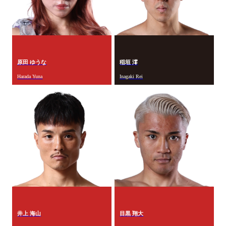
原田 ゆうな
稲垣 澪
Harada Yuna
Inagaki Rei
井上 海山
目黒 翔大