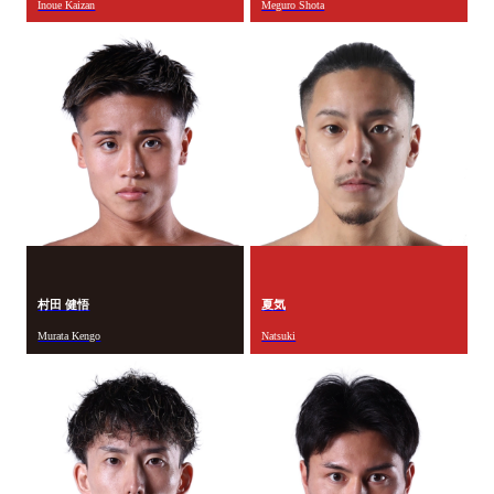
Inoue Kaizan
Meguro Shota
村田 健悟
夏気
Murata Kengo
Natsuki