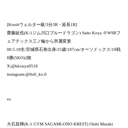
[Krushウェルター級/3分3R・延長1R]
齋藤紘也(K-1ジム川口ブルードラゴン) Saito Koya ※WSRフ
ェアテックス三ノ輪から所属変更
00.5.18生/宮城県石巻出身/25歳/187cm/オーソドックス/10戦
8勝(5KO)2敗
X:@kkouya0518
instagram:@0o0_ko.0
vs
大石昌輝(K-1 GYM SAGAMI-ONO KREST) Oishi Masaki