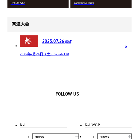
Uchida Sho
Yamamoto Riku
関連大会
2025.07.26
(SAT)
2025年7月26日（土）Krush.178
FOLLOW US
K-1
K-1 WGP
news
news