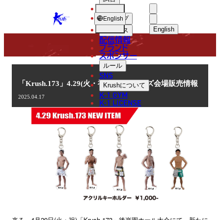
選手
NEWS
KRUSH
ショップ
English
English
ニュース
配信情報
日本語
ブランド
スポンサー
ニュース
English
ルール
SNS
한국어
「Krush.173」4.29(火・祝)後楽園 グッズ会場販売情報
Krush
について
K-1 GYM
2025.04.17
中文（简体
K-1 LICENSE
中文（繁體
ไทย
العربية
来る、4月29日(火・祝)「Krush.173」後楽園ホール大会にて、新たに