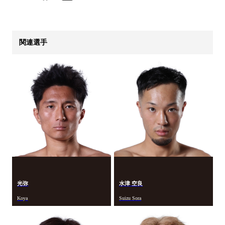
関連選手
光弥
水津 空良
Koya
Suizu Sora