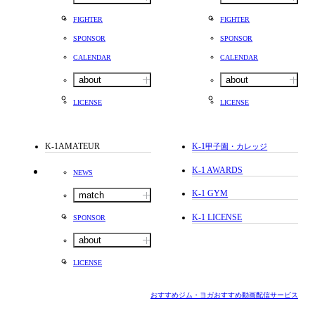
FIGHTER
FIGHTER
SPONSOR
SPONSOR
CALENDAR
CALENDAR
about
about
LICENSE
LICENSE
K-1AMATEUR
K-1
甲子園・カレッジ
K-1 AWARDS
NEWS
K-1 GYM
match
K-1 LICENSE
SPONSOR
about
LICENSE
おすすめジム・ヨガ
おすすめ動画配信サービス