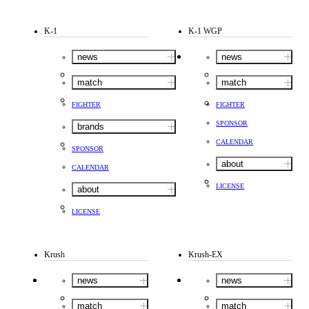
K-1
K-1 WGP
news
news
match
match
FIGHTER
FIGHTER
SPONSOR
brands
CALENDAR
SPONSOR
about
CALENDAR
LICENSE
about
LICENSE
Krush
Krush-EX
news
news
match
match