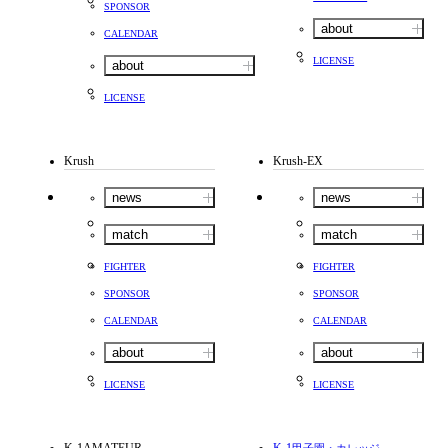
SPONSOR
about
CALENDAR
LICENSE
about
LICENSE
Krush
Krush-EX
news
news
match
match
FIGHTER
FIGHTER
SPONSOR
SPONSOR
CALENDAR
CALENDAR
about
about
LICENSE
LICENSE
K-1AMATEUR
K-1
甲子園・カレッジ