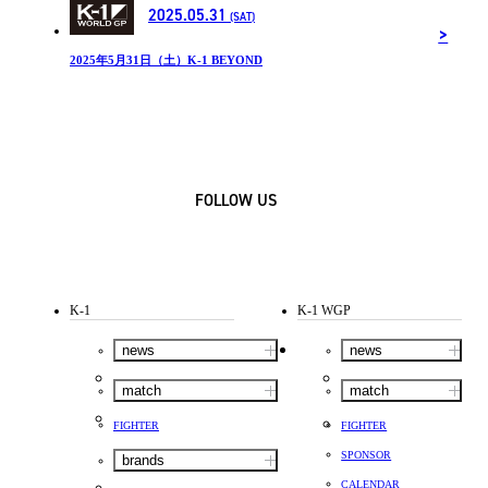
2025.05.31
(SAT)
2025年5月31日（土）K-1 BEYOND
FOLLOW US
K-1
K-1 WGP
news
news
match
match
FIGHTER
FIGHTER
SPONSOR
brands
CALENDAR