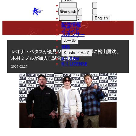
選手
NEWS
KRUSH
ショップ
English
English
ニュース
配信情報
日本語
ブランド
スポンサー
ニュース
English
ルール
SNS
한국어
レオナ・ペタスが会見ジャック！反乱軍に松山勇汰、
Krush
について
K-1 GYM
木村ミノルが加入し試合を要求
中文（简体
K-1 LICENSE
2025.02.27
中文（繁體
ไทย
العربية