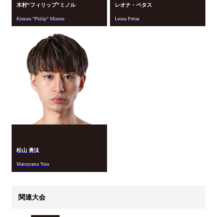
木村“フィリップ”ミノル
レオナ・ペタス
Kimura “Philip” Minoru
Leona Pettas
松山 勇汰
Matsuyama Yuta
関連大会