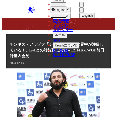
選手
NEWS
KRUSH
ショップ
English
English
ニュース
配信情報
日本語
ブランド
スポンサー
ニュース
English
ルール
SNS
한국어
チンギス・アラゾフ「チーム対抗戦は世界中が注目し
Krush
について
K-1 GYM
ている！」K-1との対抗戦に意欲＝12.14K-1WGP前日
中文（简体
K-1 LICENSE
計量＆会見
中文（繁體
2024.12.13
ไทย
العربية