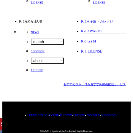
LICENSE
LICENSE
K-1AMATEUR
K-1
甲子園・カレッジ
K-1 AWARDS
NEWS
K-1 GYM
match
K-1 LICENSE
SPONSOR
about
LICENSE
おすすめジム・ヨガ
おすすめ動画配信サービス
PRIVACYPOLICY
TERMS
CONTACT
RECRUIT
COMPANY
MISSION
チケット
購入
©2026.M-1 Sports Media Co.,Ltd.All Rights Reserved.