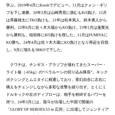
学ぶ。2019年4月にKrushでデビュー。11月はクォン・ギソ
プを下し連勝。20年3月は山崎秀晃に挑むもKO負け。12月
は斉藤雄太にTKO負けも、21年は松本篤人、鈴木勇人から
勝利。22年6月に佐々木大蔵からKO負け。23年1月は蓮實光
から勝利も、稲垣柊にKO負けを喫した。11月はFUMIYAに
KO勝ち。24年4月は佐々木大蔵にKO負けとなり再起を目指
し、9月に瑠久を3RKOで下した。
クワチは、チンギス・アラゾフが連れてきたスーパー・
ライト級（-65kg）の“ベラルーシの切り込み隊長”。キック
ボクシングとムエタイに精通しており、変幻自在に左右に
構えをチェンジしながら多彩な攻撃を繰り出す。とくにミ
ドルキックや左ボディブローは、相手を粉砕するパワーを
持つ。24年3月には、龍斗が出場した中国で開催の
「GLORY OF HEROES.53 in 広州」に出場してジュンティア