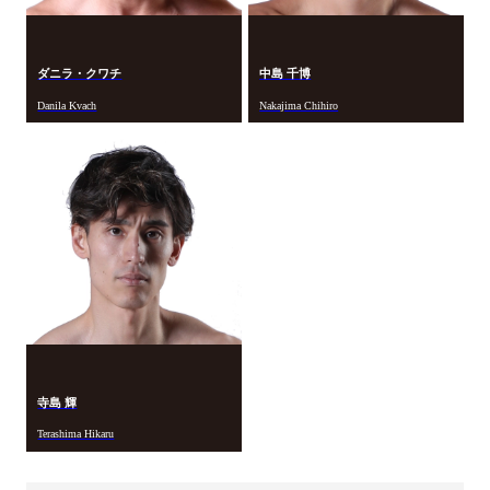
ダニラ・クワチ
中島 千博
Danila Kvach
Nakajima Chihiro
寺島 輝
Terashima Hikaru