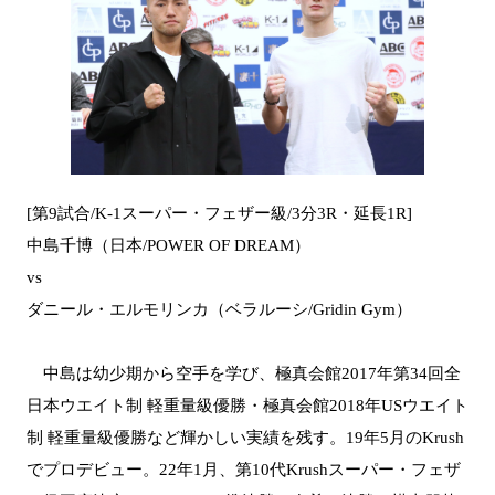
[第9試合/K-1スーパー・フェザー級/3分3R・延長1R]
中島千博（日本/POWER OF DREAM）
vs
ダニール・エルモリンカ（ベラルーシ/Gridin Gym）
中島は幼少期から空手を学び、極真会館2017年第34回全
日本ウエイト制 軽重量級優勝・極真会館2018年USウエイト
制 軽重量級優勝など輝かしい実績を残す。19年5月のKrush
でプロデビュー。22年1月、第10代Krushスーパー・フェザ