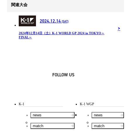
関連大会
2024.12.14
(SAT)
2024年12⽉14⽇（土）K-1 WORLD GP 2024 in TOKYO～
FINAL～
FOLLOW US
K-1
K-1 WGP
news
news
match
match