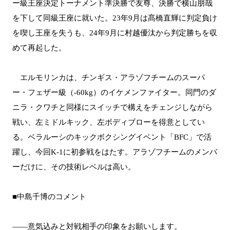
ー級王座決定トーナメント準決勝で友尊、決勝で横山朋哉
を下して同級王座に就いた。23年9月は髙橋直輝に判定負け
を喫し王座を失うも、24年9月に村越優汰から判定勝ちを収
めて再起した。
エルモリンカは、チンギス・アラゾフチームのスーパ
ー・フェザー級（-60kg）のイケメンファイター。同門のダ
ニラ・クワチと同様にスイッチで構えをチェンジしながら
戦い、左ミドルキック、左ボディブローを得意としてい
る。ベラルーシのキックボクシングイベント「BFC」で活
躍し、今回K-1に初参戦をはたす。アラゾフチームのメンバ
ーだけに、その技術レベルは高い。
■中島千博のコメント
――意気込みと対戦相手の印象をお願いします。