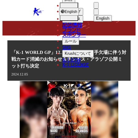
選手
NEWS
KRUSH
ショップ
English
English
ニュース
配信情報
日本語
ブランド
スポンサー
ニュース
English
ルール
SNS
한국어
「K-1 WORLD GP」12.14(土)代々木 選手欠場に伴う対
Krush
について
K-1 GYM
戦カード消滅のお知らせ＆チンギス・アラゾフ公開ミ
中文（简体
K-1 LICENSE
ット打ち決定
中文（繁體
2024.12.05
ไทย
العربية