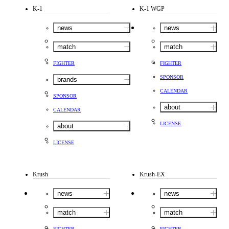
K-1
K-1 WGP
news
news
match
match
FIGHTER
FIGHTER
SPONSOR
brands
CALENDAR
SPONSOR
about
CALENDAR
LICENSE
about
LICENSE
Krush
Krush-EX
news
news
match
match
FIGHTER
FIGHTER