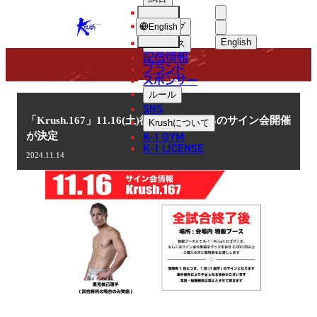
選手
NEWS
KRUSH
ショップ
English
English
ニュース
配信情報
日本語
ブランド
スポンサー
ニュース
English
ルール
SNS
한국어
「Krush.167」11.16(土)後楽園 里見柚己のサイン会開催
Krush
について
K-1 GYM
が決定
中文（简体
K-1 LICENSE
2024.11.14
中文（繁體
ไทย
العربية