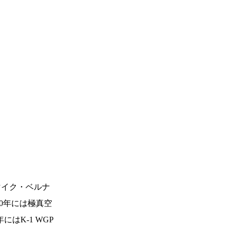
一覧
X(JP)
X(Krush)
マイク・ベルナ
X(アマチュア大会)
ア
Instagram(JP)
00年には極真空
カレッジ
TikTok(JP)
DS
LINE(JP)
はK-1 WGP
（グッ
Youtube(JP)