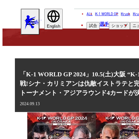
ALL
K-1 WORLD GP
Krush
Kru
KRUSH
選手
試合
ショップ
ニ
English
「K-1 WORLD GP 2024」10.5(土
戦!シナ・カリミアンは仇敵イストラテと完
トーナメント・アジアラウンド4カードが決
2024.09.13