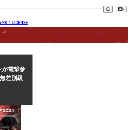
GYM
K-1 LICENSE
マンが電撃参
 無差別級