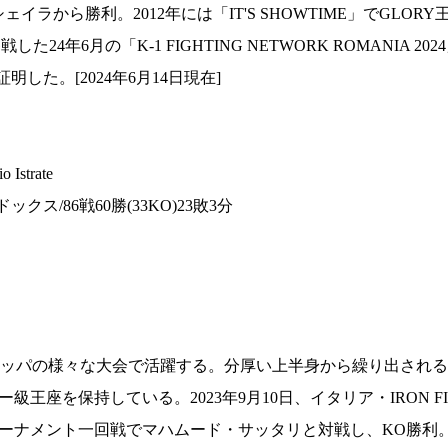
試合日程
イラから勝利。2012年には「IT'S SHOWTIME」でGLOR
試合結果
4年6月の「K-1 FIGHTING NETWORK ROMANIA 20
した。[2024年6月14日現在]
チケット
グッズ
strate
全て
ックス/86戦60勝(33KO)23敗3分
イベント
トピックス
メディア
チケット・グッズ
読みもの
コラム
ッパの様々な大会で活躍する。分厚い上半身から繰り出される
王座を保持している。2023年9月10日、イタリア・IRON FI
差別級トーナメント一回戦でマハムード・サッタリと対戦し、KO勝利