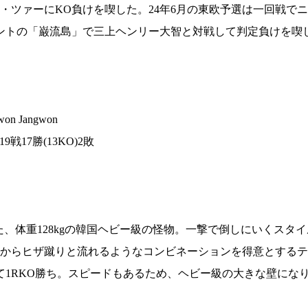
・ツァーにKO負けを喫した。24年6月の東欧予選は一回戦で
トの「巌流島」で三上ヘンリー大智と対戦して判定負けを喫した。
n Jangwon
9戦17勝(13KO)2敗
きた、体重128kgの韓国ヘビー級の怪物。一撃で倒しにいくスタ
からヒザ蹴りと流れるようなコンビネーションを得意とするテ
1RKO勝ち。スピードもあるため、ヘビー級の大きな壁になりそ