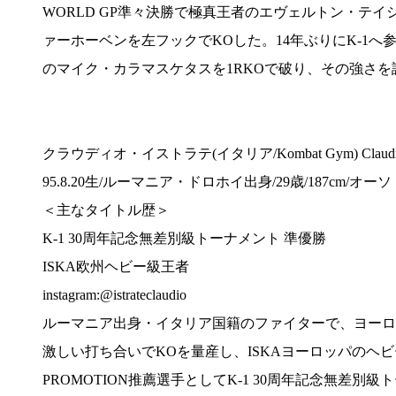
WORLD GP準々決勝で極真王者のエヴェルトン・テイシェ
ァーホーベンを左フックでKOした。14年ぶりにK-1へ参戦した2
のマイク・カラマスケタスを1RKOで破り、その強さを証明
クラウディオ・イストラテ(イタリア/Kombat Gym) Claudio I
95.8.20生/ルーマニア・ドロホイ出身/29歳/187cm/オーソド
＜主なタイトル歴＞
K-1 30周年記念無差別級トーナメント 準優勝
ISKA欧州ヘビー級王者
instagram:@istrateclaudio
ルーマニア出身・イタリア国籍のファイターで、ヨーロ
激しい打ち合いでKOを量産し、ISKAヨーロッパのヘビー級
PROMOTION推薦選手としてK-1 30周年記念無