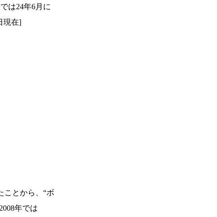
）
Facebook(JP)
は24年6月に
チケッ
X(En)
）
Instagram(EN)
日現在]
ポスタ
Youtube(EN)
Podcast(EN)
真）
weibo(CH)
画）
Official site(EN)
-1ジ
ァンクラ
Krush
とは
■ ガールズ
Krush
ガー
ルズ
ルール
たことから、“ボ
008年では