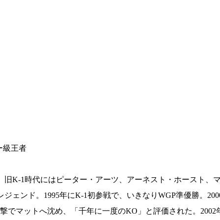
ビー級王者
総合トップ
K-1 WGP
Krush
、旧K-1時代にはピーター・アーツ、アーネスト・ホースト、
Krush-EX
K-1
アマチュ
ェンド。1995年にK-1初参戦で、いきなりWGP準優勝。20
K-1
甲子園・
K-1 AWAR
マットへ沈め、「千年に一度のKO」と評価された。2002年に
K-