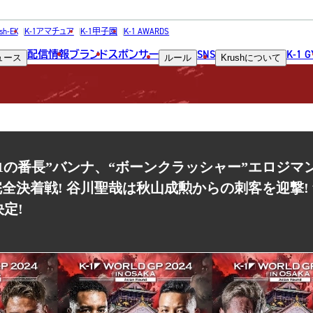
NEWS
sh-EX
K-1アマチュア
K-1甲子園
K-1 AWARDS
配信情報
ブランド
スポンサー
SNS
K-1 
ュース
ルール
Krush
について
ニュース
)大阪 “K-1の番長”バンナ、“ボーンクラッシャー”エロジ
全決着戦! 谷川聖哉は秋山成勲からの刺客を迎撃!
定!