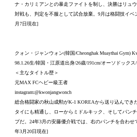
ナ・カリミアンとの暴走ファイトを制し、決勝はリュウ
対戦も、判定を不服として試合放棄。9月は格闘技イベン
月7日現在]
クォン・ジャンウォン(韓国/Cheonghak Muaythai Gym) Kwo
98.1.26生/韓国・江原道出身/26歳/191cm/オーソドックス/1
＜主なタイトル歴＞
元MAX FCヘビー級王者
instagram:@kwonjangwonch
総合格闘家の秋山成勲がK-1 KOREAから送り込んで
タイにも精通し、ローからミドルキック、そしてパンチ
プだ。24年3月の安藤優介戦では、右のパンチを合わせて
年3月20日現在]