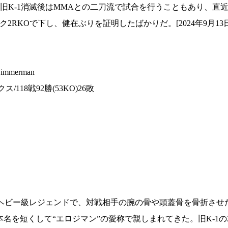
1.SHOP
ズ
K-1消滅後はMMAとの二刀流で試合を行うこともあり、直近で
K-
（
1.SHOP
ト
ク2RKOで下し、健在ぶりを証明したばかりだ。[2024年9月13
ギャラリー（
ー）
ギャラリー（写
ギャラリー（動
K-1
（K
GYM
ム）
mmerman
K-
（フ
1.CLUB
ブ）
ス/118戦92勝(53KO)26敗
Krush公式
のヘビー級レジェンドで、対戦相手の腕の骨や頭蓋骨を骨折させ
を短くして“エロジマン”の愛称で親しまれてきた。旧K-1の2