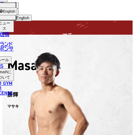
手
FIGHTER
USH
ショッ
English
プ
English
ニュー
日本語
ス
信情
選手
English
ランド
ポンサ
한국어
Masaki
ルール
中文（简体）
NS
rush
に
中文（繁體）
ついて
1 GYM
ไทย
1
ICENSE
勝輝
العربية
マサキ