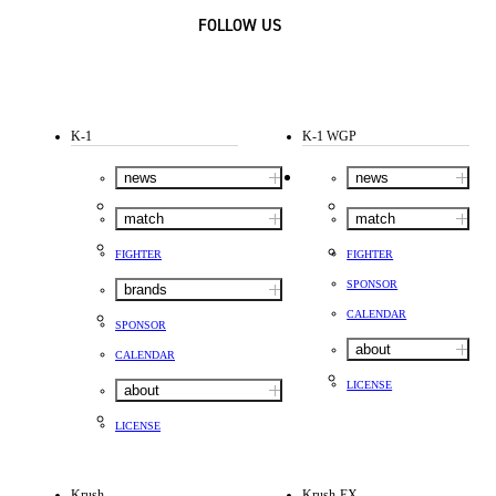
FOLLOW US
K-1
K-1 WGP
news
news
match
match
FIGHTER
FIGHTER
SPONSOR
brands
CALENDAR
SPONSOR
about
CALENDAR
LICENSE
about
LICENSE
Krush
Krush-EX