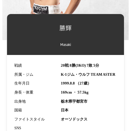
詳
細
勝輝
情
報
Masaki
戦績
20戦 8勝(3KO) 7敗 5分
所属・ジム
K-1ジム・ウルフ TEAM ASTER
生年月日
1999.8.8 （27歳）
身長・体重
169cm ・ 57.5kg
出身地
栃木県宇都宮市
国籍
日本
ファイトスタイル
オーソドックス
SNS