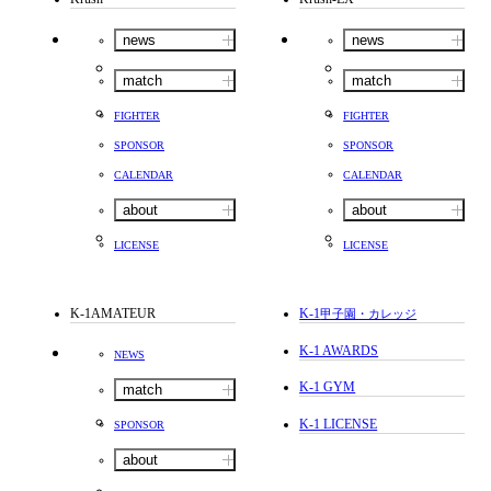
news
news
match
match
FIGHTER
FIGHTER
SPONSOR
SPONSOR
CALENDAR
CALENDAR
about
about
LICENSE
LICENSE
K-1AMATEUR
K-1
甲子園・カレッジ
K-1 AWARDS
NEWS
K-1 GYM
match
K-1 LICENSE
SPONSOR
about