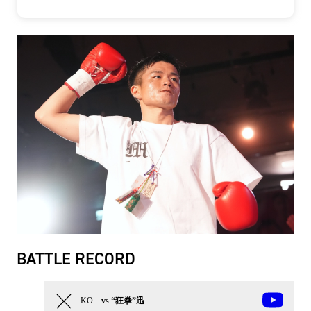
BATTLE RECORD
KO
vs “狂拳”迅