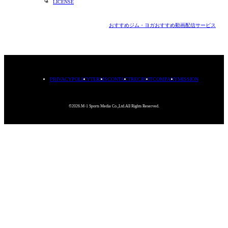
LICENSE
おすすめジム・ヨガ
おすすめ動画配信サービス
PRIVACYPOLICY
TERMS
CONTACT
RECRUIT
COMPANY
MISSION
©2026.M-1 Sports Media Co.,Ltd.All Rights Reserved.