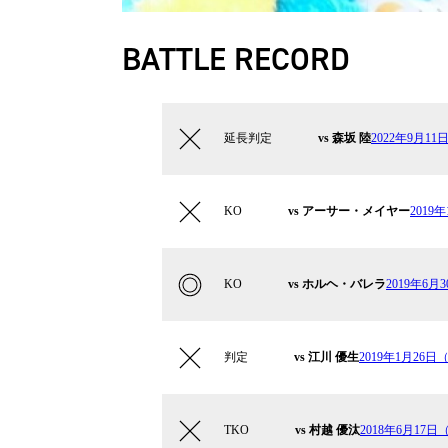
BATTLE RECORD
延長判定
vs 森坂 陸
2022年9月11
KO
vs アーサー・メイヤー
2019
KO
vs ホルヘ・バレラ
2019年6
判定
vs 江川 優生
2019年1月26日（
TKO
vs 村越 優汰
2018年6月17日