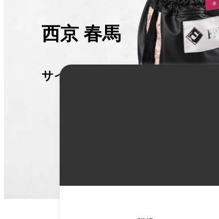
西京 春馬
サイキョウ ハルマ
詳
細
情
報