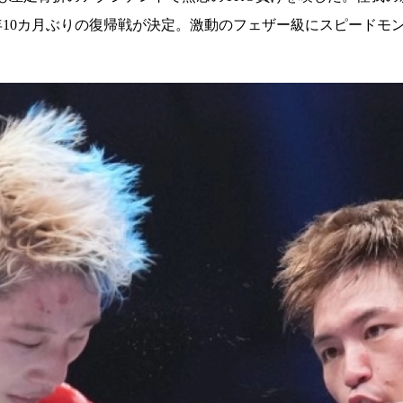
試合日程
試合結果
約2年10カ月ぶりの復帰戦が決定。激動のフェザー級にスピードモン
チケット
グッズ
全て
イベント
トピックス
メディア
チケット・グッズ
読みもの
コラム