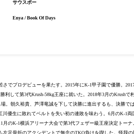
1.SHOP
ズ
サウスポー
K-
（
1.SHOP
ト
ギャラリー（
Enya / Book Of Days
ー）
ギャラリー（写
ギャラリー（動
K-1
（K
GYM
ム）
K-
（フ
1.CLUB
ブ）
Krush公式
若さでプロデビューを果たす。2015年にK-1甲子園で優勝。201
利して第3代Krush-58kg王座に就いた。2018年3月のKru
出場。朝久裕貴、芦澤竜誠を下して決勝に進出するも、決勝では
は江川優生に敗れてベルトを失い初の連敗を味わう。6月のK-1
1月のK-1横浜アリーナ大会で第3代フェザー級王座決定トー
も左足骨折のアクシデントで無念のTKO負けを喫した。怪我の