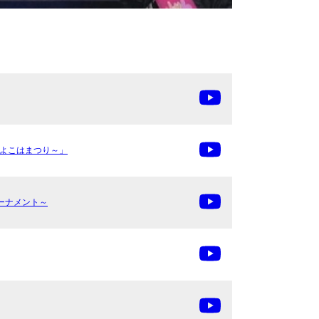
AN ～よこはまつり～」
定トーナメント～