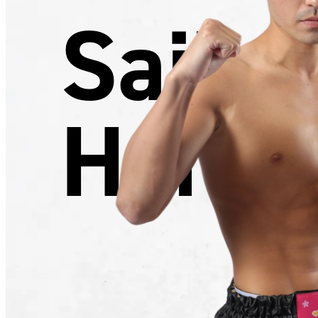
Saiky
Haru