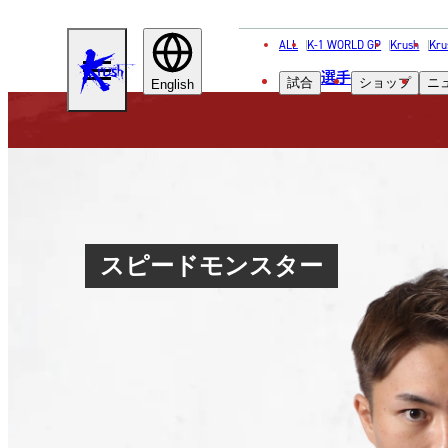
ALL
K-1 WORLD GP
Krush
Kru
KRUSH
選手
試合
ショップ
ニ
English
スピードモンスター