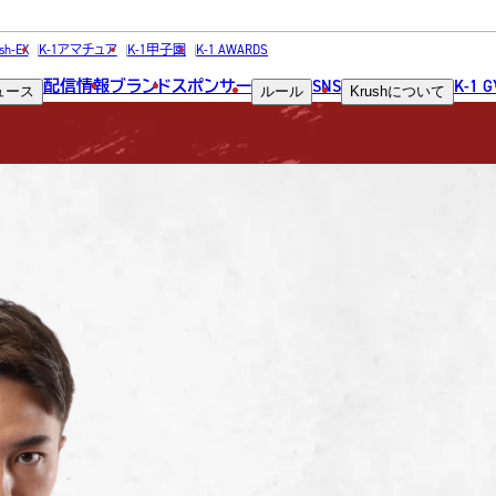
FIGHTER
sh-EX
K-1アマチュア
K-1甲子園
K-1 AWARDS
配信情報
ブランド
スポンサー
SNS
K-1 
ュース
ルール
Krush
について
選手