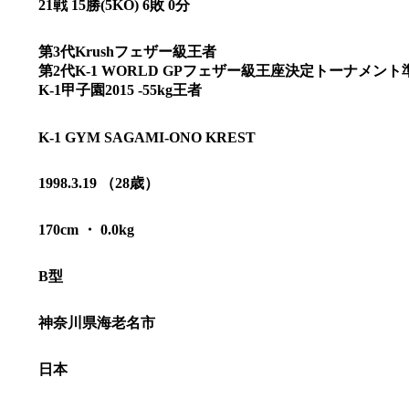
21戦 15勝(5KO) 6敗 0分
第3代Krushフェザー級王者
第2代K-1 WORLD GPフェザー級王座決定トーナメント
K-1甲子園2015 -55kg王者
K-1 GYM SAGAMI-ONO KREST
1998.3.19 （28歳）
170cm ・ 0.0kg
B型
総合トップ
K-1 WGP
神奈川県海老名市
Krush
Krush-EX
K-1
アマチュ
日本
K-1
甲子園・
K-1 AWAR
K-