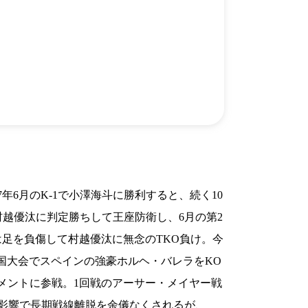
）
Facebook(JP)
チケッ
X(En)
）
Instagram(EN)
ポスタ
Youtube(EN)
Podcast(EN)
真）
weibo(CH)
画）
Official site(EN)
-1ジ
ァンクラ
Krush
とは
■ ガールズ
Krush
ガー
ルズ
ルール
7年6月のK-1で小澤海斗に勝利すると、続く10
shで村越優汰に判定勝ちして王座防衛し、6月の第2
足を負傷して村越優汰に無念のTKO負け。今
両国大会でスペインの強豪ホルヘ・バレラをKO
ナメントに参戦。1回戦のアーサー・メイヤー戦
影響で長期戦線離脱を余儀なくされるが、