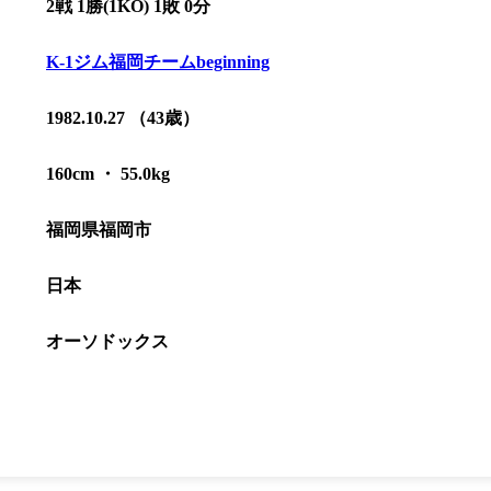
2戦 1勝(1KO) 1敗 0分
K-1ジム福岡チームbeginning
1982.10.27 （43歳）
160cm ・ 55.0kg
福岡県福岡市
日本
オーソドックス
総合トップ
K-1 WGP
Krush
Krush-EX
K-1
アマチュ
K-1
甲子園・
K-1 AWAR
K-