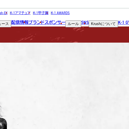
FIGHTER
sh-EX
K-1アマチュア
K-1甲子園
K-1 AWARDS
配信情報
ブランド
スポンサー
SNS
K-1 
ュース
ルール
Krush
について
選手
a