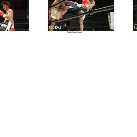
試合日程
試合結果
チケット
グッズ
全て
イベント
トピックス
メディア
チケット・グッズ
読みもの
コラム