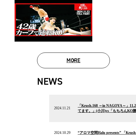
MORE
MOVIE LIST
NEWS
2024.11.21
の
「Krush.168 ～in NAGO
ニ
2024.11.21
てます。」(小川)vs「もちろんK
ュ
ー
ス
2024.10.29
の
2024.10.29
“アロマ空間Halu presents” 「
ニ