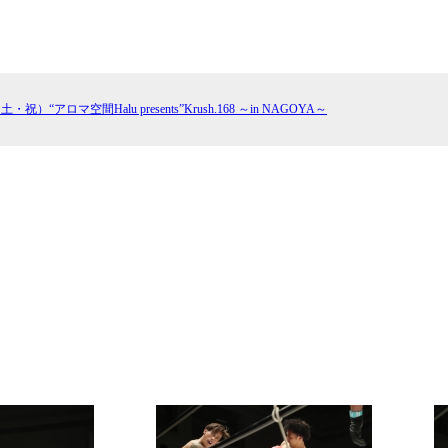
1.SHOP
ズ
K-
（
1.SHOP
ト
ギャラリー（
ー）
ギャラリー（写
ギャラリー（動
土・祝）“アロマ空間Halu presents”Krush.168 ～in NAGOYA～
K-1
（K
GYM
ム）
K-
（フ
1.CLUB
ブ）
Krush公式