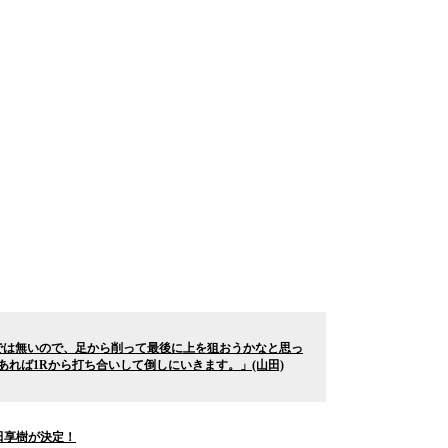
ーがある方では無いので、足から削って最後に上を狙おうかなと思っ
あれば1Rから打ち合いして倒しにいきます。」(山田)
s山田享樹が決定！