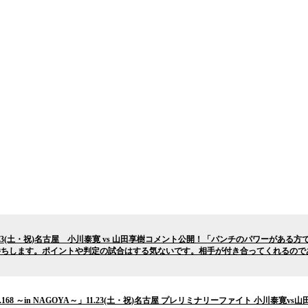
YA～」11.23(土・祝)名古屋 小川泰寛 vs 山田享樹コメント公開！「パンチのパワ
O勝ちします。ポイントや判定の試合はする気ないです。相手が付き合ってくれるので
Krush.168 ～in NAGOYA～」11.23(土・祝)名古屋 プレリミナリーファイト 小川泰寛v