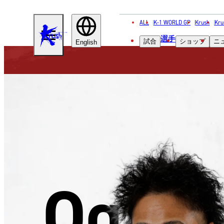
ALL
K-1 WORLD GP
Krush
Kru
KRUSH
選手
試合
ショップ
ニ
English
Ogaw