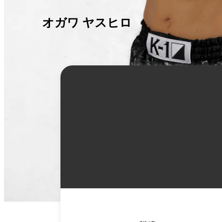
オガワ ヤスヒロ
詳
細
情
報