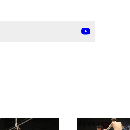
）
Facebook(JP)
チケッ
X(En)
）
Instagram(EN)
ポスタ
Youtube(EN)
Podcast(EN)
真）
weibo(CH)
画）
Official site(EN)
-1ジ
ァンクラ
Krush
とは
■ ガールズ
Krush
ガー
ルズ
ルール