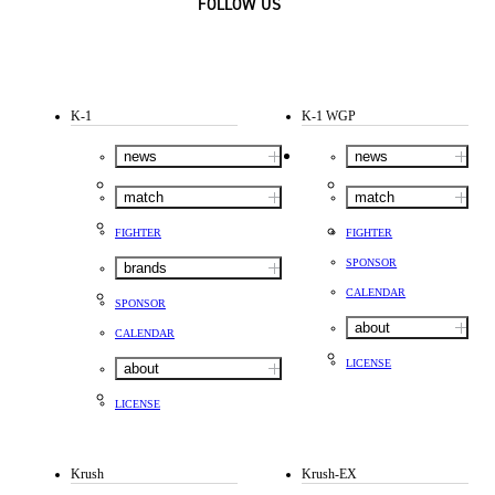
FOLLOW US
K-1
K-1 WGP
news
news
match
match
FIGHTER
FIGHTER
SPONSOR
brands
CALENDAR
SPONSOR
about
CALENDAR
LICENSE
about
LICENSE
Krush
Krush-EX