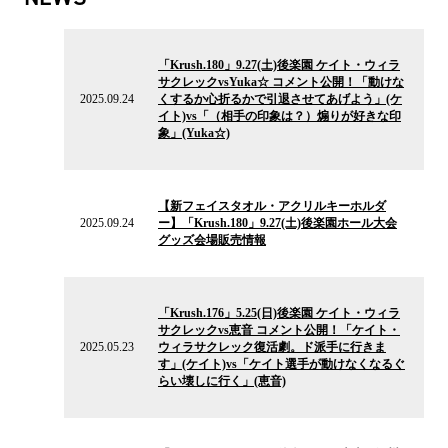
2025.09.24
の
「Krush.180」9.27(土)後楽園 ケイト・ウィラ
ニ
サクレックvsYuka☆ コメント公開！「動けな
ュ
2025.09.24
くするか心折るかで引退させてあげよう」(ケ
ー
イト)vs「（相手の印象は？）煽りが好きな印
ス
象」(Yuka☆)
2025.09.24
の
【新フェイスタオル・アクリルキーホルダ
ニ
2025.09.24
ー】「Krush.180」9.27(土)後楽園ホール大会
ュ
グッズ会場販売情報
ー
ス
2025.05.23
の
「Krush.176」5.25(日)後楽園 ケイト・ウィラ
ニ
サクレックvs恵音 コメント公開！「ケイト・
ュ
2025.05.23
ウィラサクレック復活劇。ド派手に行きま
ー
す」(ケイト)vs「ケイト選手が動けなくなるぐ
ス
らい壊しに行く」(恵音)
2025.05.04
の