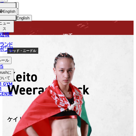
手
FIGHTER
USH
ショッ
English
プ
English
ニュー
日本語
ス
信情
選手
English
ランド
ポンサ
한국어
レッド・ニードル
ルール
中文（简体）
NS
Keito
rush
に
中文（繁體）
ついて
1 GYM
Weerasakreck
ไทย
1
ICENSE
العربية
ケイト・ウィラサクレック