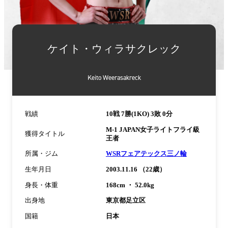
詳
細
ケイト・ウィラサクレック
情
報
Keito Weerasakreck
戦績
10戦 7勝(1KO) 3敗 0分
M-1 JAPAN女子ライトフライ級
獲得タイトル
王者
所属・ジム
WSRフェアテックス三ノ輪
生年月日
2003.11.16 （22歳）
身長・体重
168cm ・ 52.0kg
出身地
東京都足立区
国籍
日本