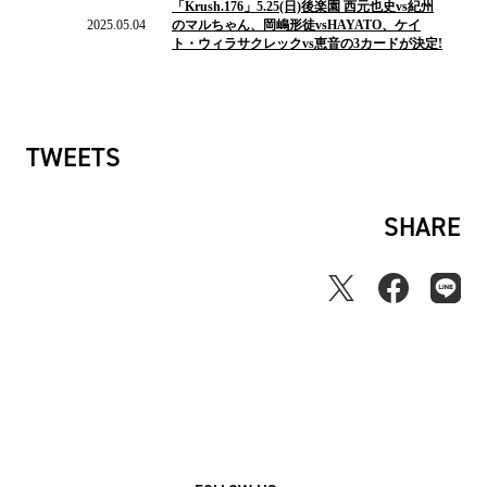
「Krush.176」5.25(日)後楽園 西元也史vs紀州
ニ
2025.05.04
のマルちゃん、岡嶋形徒vsHAYATO、ケイ
ュ
ト・ウィラサクレックvs恵音の3カードが決定!
ー
ス
TWEETS
SHARE