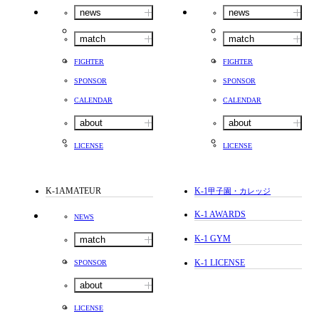
news
news
match
match
FIGHTER
FIGHTER
SPONSOR
SPONSOR
CALENDAR
CALENDAR
about
about
LICENSE
LICENSE
K-1AMATEUR
K-1
甲子園・カレッジ
K-1 AWARDS
NEWS
K-1 GYM
match
K-1 LICENSE
SPONSOR
about
LICENSE