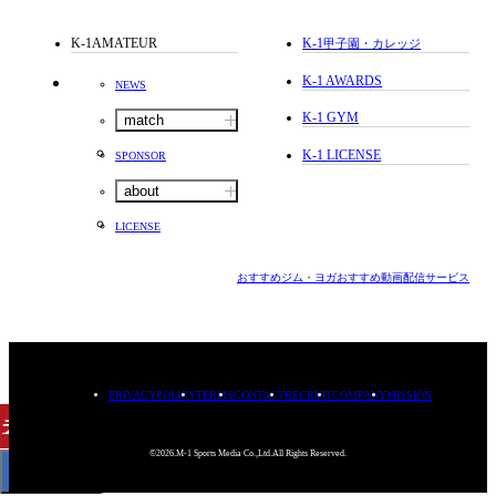
K-1AMATEUR
K-1
甲子園・カレッジ
K-1 AWARDS
NEWS
K-1 GYM
match
K-1 LICENSE
SPONSOR
about
LICENSE
おすすめジム・ヨガ
おすすめ動画配信サービス
PRIVACYPOLICY
TERMS
CONTACT
RECRUIT
COMPANY
MISSION
チケット
購入
©2026.M-1 Sports Media Co.,Ltd.All Rights Reserved.
< BACK