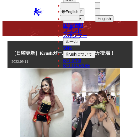
選手
COLUMN
KRUSH
ショップ
English
English
ニュース
配信情報
日本語
ブランド
スポンサー
コラム
English
ルール
SNS
한국어
［日曜更新］Krushガールズ 中村恵李花が登場！
Krush
について
K-1 GYM
2022.09.11
中文（简体
K-1 LICENSE
中文（繁體
ไทย
العربية