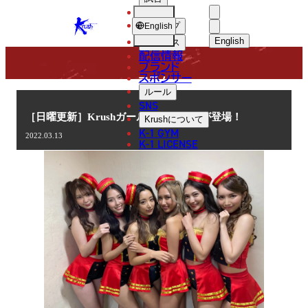
選手
COLUMN
KRUSH
ショップ
English
English
ニュース
配信情報
日本語
ブランド
スポンサー
コラム
English
ルール
SNS
한국어
［日曜更新］Krushガールズ 石田みかが登場！
Krush
について
K-1 GYM
2022.03.13
中文（简体
K-1 LICENSE
中文（繁體
ไทย
العربية