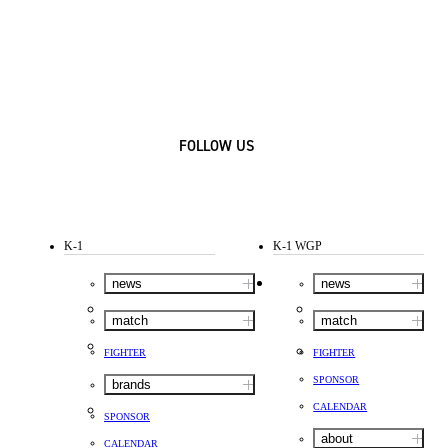
FOLLOW US
K-1
K-1 WGP
news
news
match
match
FIGHTER
FIGHTER
SPONSOR
brands
CALENDAR
SPONSOR
about
CALENDAR