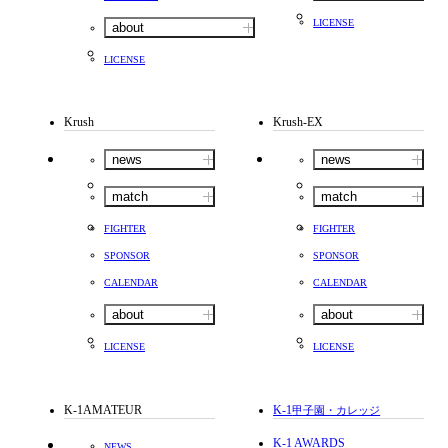
LICENSE
about
LICENSE
Krush
Krush-EX
news
news
match
match
FIGHTER
FIGHTER
SPONSOR
SPONSOR
CALENDAR
CALENDAR
about
about
LICENSE
LICENSE
K-1AMATEUR
K-1
甲子園・カレッジ
K-1 AWARDS
NEWS