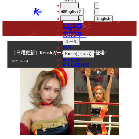
選手
COLUMN
KRUSH
ショップ
English
English
ニュース
配信情報
日本語
ブランド
スポンサー
コラム
English
ルール
SNS
한국어
［日曜更新］Krushガールズ 犬嶋英沙が登場！
Krush
について
K-1 GYM
2021.07.04
中文（简体
K-1 LICENSE
中文（繁體
ไทย
العربية