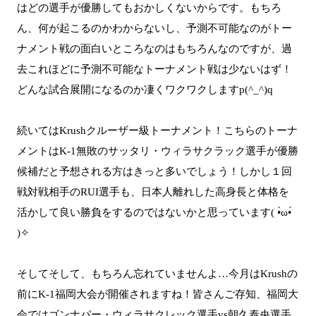
はどの選手が優勝してもおかしくないからです。もちろ
ん、何が起こるのかわからないし、予測不可能なのがトー
ナメント戦の面白いところなのはもちろんなのですが、過
去これほどに予測不可能なトーナメント戦は少ないはず！
どんな試合展開になるのか凄くワクワクしますp(^_^)q
続いてはKrushクルーザー級トーナメント！こちらのトーナ
メントはK-1無敗のサッタリ・ウィラサクラック選手が優勝
候補だと予想される方はきっと多いでしょう！しかし１回
戦対戦相手のRUI選手も、日本人離れした高身長と体格を
活かして良い勝負をするのではないかと思っています( •̀ω•́
)✧
そしてそして、もちろん忘れていませんよ…今月はKrushの
前にK-1福岡大会が開催されますね！皆さんご存知、福岡大
会ではゴンナパー・ウィラサクレック選手vs朝久泰央選手