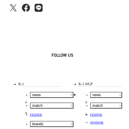
FOLLOW US
K-1
K-1 WGP
news
news
match
match
FIGHTER
FIGHTER
SPONSOR
brands