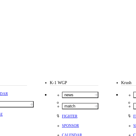
K-1 WGP
Krush
NDAR
news
match
SE
FIGHTER
F
SPONSOR
S
CALENDAR
C