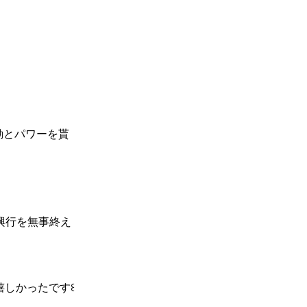
に感動とパワーを貰
興行を無事終え
嬉しかったです꒰