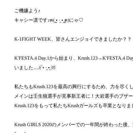
ご機嫌よう♪
キャシー凛です♪ฅ( ̳• ·̫ • ̳ฅ)にゃ♡
K-1FIGHT WEEK、皆さんエンジョイできましたか？？
K'FESTA.4 Day.1から始まり、Krush.123→K'F
いました….꒰ˊ• ·̭ •̥ ꒱‼︎
私たちもKrush.123を最高の興行にするため、力を尽くし
メインは壬生狼選手が見事新王者に！大岩選手のブザー
Krush.123をもって私たちKrushガールズも卒業となり
Krush GIRLS 2020のメンバーでの一年間が終わ