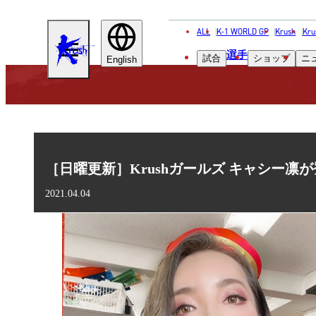
ALL
K-1 WORLD GP
Krush
Kru
KRUSH
選手
試合
ショップ
ニ
English
［日曜更新］Krushガールズ キャシー凛
2021.04.04