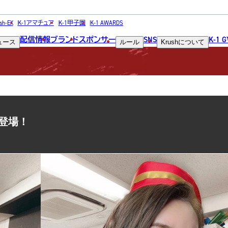
COLUMN
sh-EX
K-1アマチュア
K-1甲子園
K-1 AWARDS
配信情報
ブランド
スポンサー
SNS
K-1 
ュース
ルール
Krush
について
コラム
が登場！