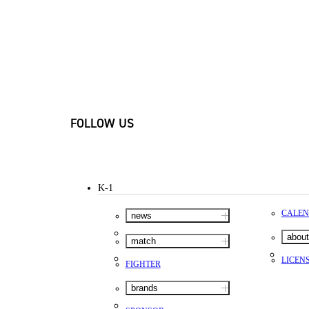
FOLLOW US
K-1
CALE
news
about
match
LICEN
FIGHTER
brands