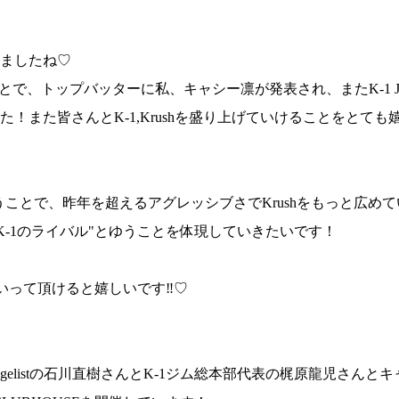
ましたね♡
ゆうことで、トップバッターに私、キャシー凛が発表され、またK-1 JA
また皆さんとK-1,Krushを盛り上げていけることをとても
総合トップ
K-1 WGP
ゆうことで、昨年を超えるアグレッシブさでKrushをもっと広め
Krush
Krush-EX
はK-1のライバル"とゆうことを体現していきたいです！
K-1
アマチュ
K-1
甲子園・
K-1 AWAR
K-
していって頂けると嬉しいです‼︎♡
1.SHOP
ズ
K-
（
1.SHOP
ト
ギャラリー（
ー）
ギャラリー（写
Evangelistの石川直樹さんとK-1ジム総本部代表の梶原龍児さん
ギャラリー（動
K-1
（K