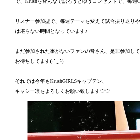
で、Krushを皆んなで語ろうとゆうコンセプトで、毎週C
リスナー参加型で、毎週テーマを変えて試合振り返りや注目
は堪らない時間となっています♪
まだ参加された事がないファンの皆さん、是非参加して
お待ちしてます(˶‾᷄ ⁻̫ ‾᷅˵)
それでは今年もKrushGIRLSキャプテン、
キャシー凛をよろしくお願い致します♡♡