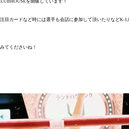
LUBHOUSEを開催しています！
GYM
ム）
K-
（フ
1.CLUB
ブ）
カードなど時には選手も会話に参加して頂いたりなどK-1,Kr
Krush公式
みてくださいね！
試合日程
試合結果