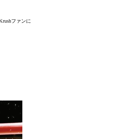
ァンクラ
ushファンに
Krush
とは
■ ガールズ
Krush
ガー
ルズ
ルール