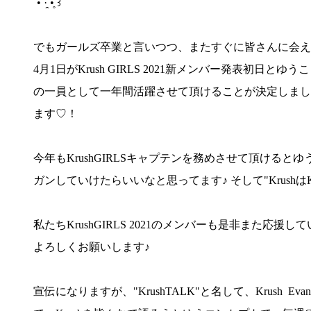
ˊ• ·̭ •̥ ꒱
でもガールズ卒業と言いつつ、またすぐに皆さんに会え
4月1日がKrush GIRLS 2021新メンバー発表初日と
の一員として一年間活躍させて頂けることが決定しました！
ます♡！
今年もKrushGIRLSキャプテンを務めさせて頂けると
ガンしていけたらいいなと思ってます♪ そして"Krush
私たちKrushGIRLS 2021のメンバーも是非また応援
よろしくお願いします♪
宣伝になりますが、"KrushTALK"と名して、Krush 