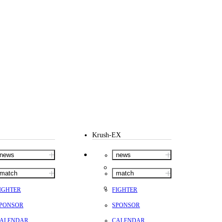
Krush-EX
news
news
match
match
IGHTER
FIGHTER
PONSOR
SPONSOR
ALENDAR
CALENDAR