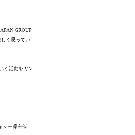
PAN GROUP
嬉しく思ってい
一覧
X(JP)
ていく活動をガン
X(Krush)
X(アマチュア大会)
ア
Instagram(JP)
カレッジ
TikTok(JP)
DS
LINE(JP)
（グッ
Youtube(JP)
）
Facebook(JP)
チケッ
X(En)
）
Instagram(EN)
ポスタ
Youtube(EN)
Podcast(EN)
真）
weibo(CH)
とキャシー凛主催
画）
Official site(EN)
-1ジ