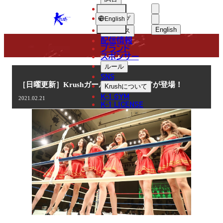
選手
COLUMN
KRUSH
ショップ
English
English
ニュース
配信情報
日本語
ブランド
スポンサー
コラム
English
ルール
SNS
한국어
［日曜更新］Krushガールズ 佐野マリアが登場！
Krush
について
K-1 GYM
2021.02.21
中文（简体
K-1 LICENSE
中文（繁體
ไทย
العربية