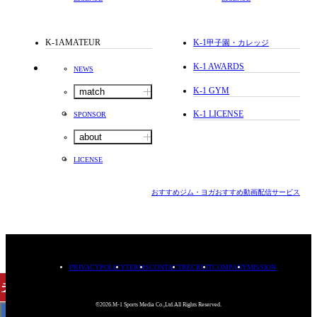
K-1AMATEUR
K-1
甲子園・カレッジ
K-1 AWARDS
NEWS
K-1 GYM
match
K-1 LICENSE
SPONSOR
about
LICENSE
おすすめジム・ヨガ
おすすめ動画配信サービス
PRIVACYPOLICY
TERMS
CONTACT
RECRUIT
COMPANY
MISSION
チケット
購入
©2026.M-1 Sports Media Co.,Ltd.All Rights Reserved.
< BACK