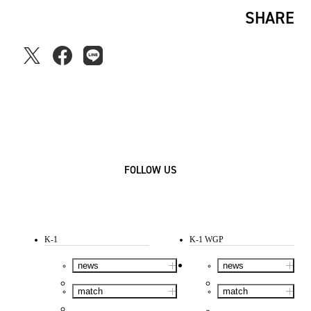
SHARE
FOLLOW US
K-1
K-1 WGP
news
news
match
match