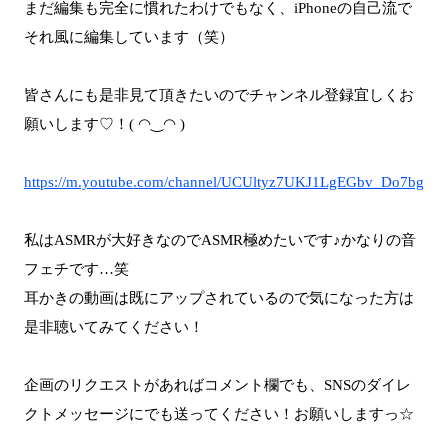
まだ編集も完全に慣れたわけでもなく、iPhoneの自己流で
それ風に編集しています（笑）
皆さんにも是非見て頂きたいのでチャンネル登録宜しくお
願いします♡！( ◠‿◠ )
https://m.youtube.com/channel/UCUltyz7UKJ1LgEGbv_Do7bg
私はASMRが大好きなのでASMR極めたいです♪かなりの音
フェチです…笑
耳かきの動画は既にアップされているので気になった方は
是非聴いてみてください！
企画のリクエストがあればコメント欄でも、SNSのダイレ
クトメッセージにでも送ってください！お願いしますっ☆