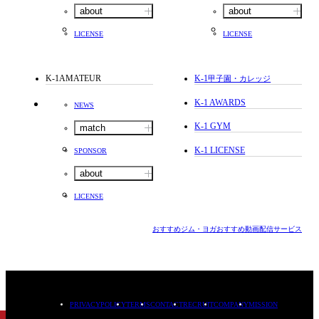
about
about
LICENSE
LICENSE
K-1AMATEUR
K-1
甲子園・カレッジ
K-1 AWARDS
NEWS
K-1 GYM
match
K-1 LICENSE
SPONSOR
about
LICENSE
おすすめジム・ヨガ
おすすめ動画配信サービス
PRIVACYPOLICY
TERMS
CONTACT
RECRUIT
COMPANY
MISSION