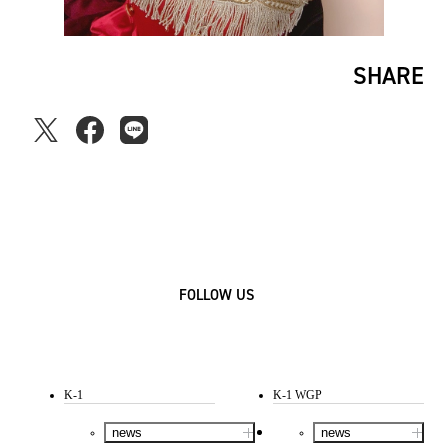
SHARE
FOLLOW US
K-1
K-1 WGP
news
news