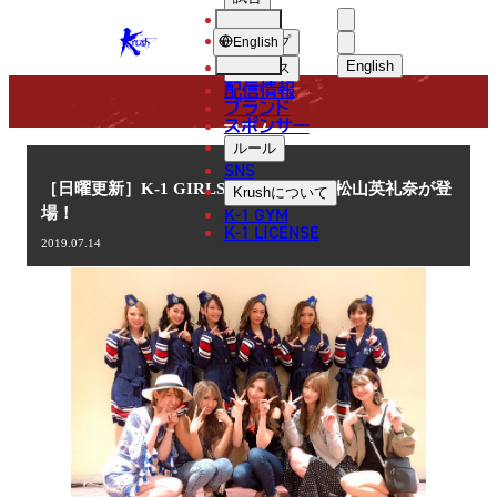
選手
COLUMN
KRUSH
ショップ
English
English
ニュース
配信情報
日本語
ブランド
スポンサー
コラム
English
ルール
SNS
한국어
［日曜更新］K-1 GIRLS team KRUSH 松山英礼奈が登
Krush
について
K-1 GYM
場！
中文（简体
K-1 LICENSE
2019.07.14
中文（繁體
ไทย
العربية