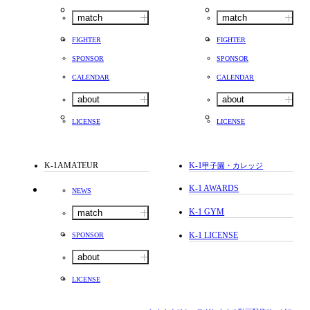
match
match
FIGHTER
FIGHTER
SPONSOR
SPONSOR
CALENDAR
CALENDAR
about
about
LICENSE
LICENSE
K-1AMATEUR
K-1
甲子園・カレッジ
K-1 AWARDS
NEWS
K-1 GYM
match
K-1 LICENSE
SPONSOR
about
LICENSE