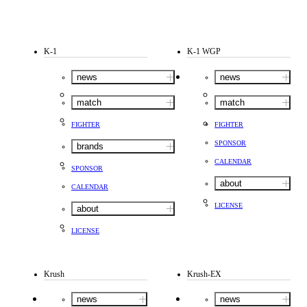
K-1
K-1 WGP
news
news
match
match
FIGHTER
FIGHTER
SPONSOR
brands
CALENDAR
SPONSOR
about
CALENDAR
LICENSE
about
LICENSE
Krush
Krush-EX
news
news