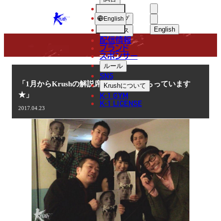
選手
COLUMN
KRUSH
ショップ
English
English
ニュース
配信情報
日本語
ブランド
スポンサー
コラム
English
ルール
SNS
한국어
「1月からKrushの解説席に座らせてもらっています
Krush
について
K-1 GYM
★」
中文（简体
K-1 LICENSE
2017.04.23
中文（繁體
ไทย
العربية