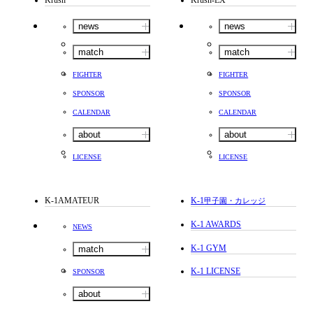
Krush
Krush-EX
news
news
match
match
FIGHTER
FIGHTER
SPONSOR
SPONSOR
CALENDAR
CALENDAR
about
about
LICENSE
LICENSE
K-1AMATEUR
K-1
甲子園・カレッジ
K-1 AWARDS
NEWS
K-1 GYM
match
K-1 LICENSE
SPONSOR
about