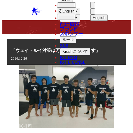
選手
COLUMN
KRUSH
ショップ
English
English
ニュース
配信情報
日本語
ブランド
スポンサー
コラム
English
ルール
SNS
한국어
「ウェイ・ルイ対策は万全に進んでいます」
Krush
について
K-1 GYM
2016.12.26
中文（简体
K-1 LICENSE
中文（繁體
ไทย
العربية