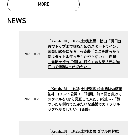
MORE
MOVIE LIST
NEWS
2025.10.24
の
「Krush.181」10.25(土)後楽園 松山「明日は
ニ
再びトップまで登るためのスタートライン。
ュ
面白い試合になる」vs斎藤「ここを勝ったら
ー
2025.10.24
次はタイトルマッチしかやらない」、白幡
ス
「覚悟を持って倒しに行く」vs大夢「死に物
狂いで勝利をつかみたい」
2025.10.23
の
「Krush.181」10.25(土)後楽園 松山勇汰vs斎藤
ニ
祐斗 コメント公開！ 「前回、前々回と負けて
ュ
2025.10.23
スタイルを1から見直して来た」(松山)vs「気
ー
づいたら倒れてたみたいな感覚でカミソリキ
ス
ックをかましたい」(斎藤)
2025.08.27
の
「Krush.181」10.25(土)後楽園 ダブル再起戦
ニ