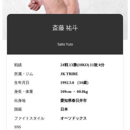
詳
細
斎藤 祐斗
情
報
Saito Yuto
戦績
24戦 13勝(10KO) 11敗 0分
所属・ジム
JK TRIBE
生年月日
1992.5.6 （34歳）
身長・体重
169cm ・ 60.0kg
出身地
愛知県春日井市
国籍
日本
ファイトスタイル
オーソドックス
SNS