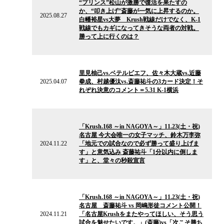
“プリンス”松山が激勝で復活を果たすの
ュ
か、“叩き上げ”斎藤が一気に上昇するのか。
ー
2025.08.27
白幡裕星vs大夢 Krush戦線だけでなく、K-1
ス
戦線でもカギになってきそうな両者の対戦。
勝って上に行くのは？
2025.04.07
の
里見柚己vs.ベテルビエフ、佐々木大蔵vs.近藤
ニ
2025.04.07
拳成、村越優汰vs.斎藤祐斗の3カード決定！そ
ュ
れぞれ決意のコメント＝5.31 K-1横浜
ー
ス
2024.11.22
の
「Krush.168 ～in NAGOYA～」11.23(土・祝)
ニ
名古屋 今大会唯一の女子マッチ、鈴木万李弥
ュ
2024.11.22
「地元での試合なので必ず勝って盛り上げま
ー
す」と意気込み 斎藤祐斗「1分以内に倒しま
ス
す」と、堂々の秒殺宣言
2024.11.21
の
「Krush.168 ～in NAGOYA～」11.23(土・祝)
ニ
名古屋 斎藤祐斗 vs 岡嶋形徒コメント公開！
ュ
2024.11.21
「名古屋Krushをまたやってほしい、そう思う
ー
試合を魅せたいです。」(斎藤)vs「次こそ勝ち