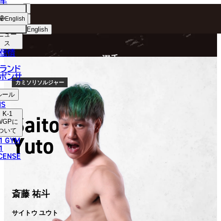
手
FIGHTER
ショッ
English
プ
English
ニュー
ス
日本語
P
信情
選手
English
ランド
ポンサ
한국어
カミソリソルジャー
ルール
中文（简体）
NS
K-1
Saito
中文（繁體）
WGP
に
ついて
Yuto
1 GYM
ไทย
1
ICENSE
العربية
斎藤 祐斗
サイトウ ユウト