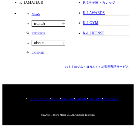
K-1AMATEUR
K-1
甲子園・カレッジ
K-1 AWARDS
NEWS
K-1 GYM
match
K-1 LICENSE
SPONSOR
about
LICENSE
おすすめジム・ヨガ
おすすめ動画配信サービス
PRIVACYPOLICY
TERMS
CONTACT
RECRUIT
COMPANY
MISSION
©2026.M-1 Sports Media Co.,Ltd.All Rights Reserved.