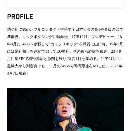
PROFILE
幼少期に始めたフルコンタクト空手で全日本大会の高1軽量級の部で
準優勝。キックボクシングに転向後、17年12月にプロデビュー。18
年8月にKrushへ参戦して“カミソリキック”を武器に山口将、19年1月
には足利和正を連続で倒してKO勝利。その後も経験を積み、23年9
月にRIZINで梅野源治と激闘を繰り広げ注目を集める。24年9月に目
黒翔大から判定負けも、11月のKrushで岡嶋形徒をKOした。[2025年
4月7日現在]