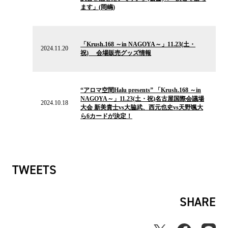
ス
ます」(岡嶋)
2024.11.20
の
「Krush.168 ～in NAGOYA～」11.23(土・
ニ
2024.11.20
祝) 会場販売グッズ情報
ュ
ー
ス
2024.10.18
の
“アロマ空間Halu presents” 「Krush.168 ～in
ニ
NAGOYA～」11.23(土・祝)名古屋国際会議場
ュ
2024.10.18
大会 新美貴士vs大脇武、西元也史vs天野颯大
ー
ら6カードが決定！
ス
TWEETS
SHARE