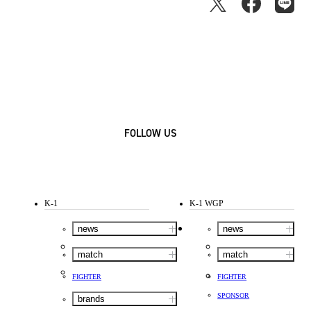
FOLLOW US
K-1
K-1 WGP
news
news
match
match
FIGHTER
FIGHTER
SPONSOR
brands