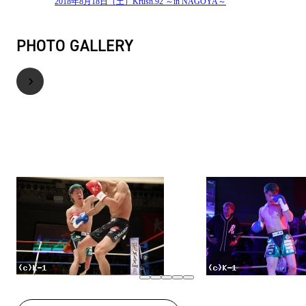
2018年8月18日（土）Krush.92 ～in NAGOYA～
PHOTO GALLERY