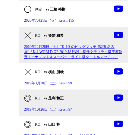
判定
vs 三輪 裕樹
2020年7月21日（火）Krush.115
KO
vs 提髪 和希
2019年12月28日（土）“K-1冬のビッグマッチ 第2弾 名古
屋”「K-1 WORLD GP 2019 JAPAN～初代女子フライ級王座決
定トーナメント＆スーパー・ライト級タイトルマッチ～」
KO
vs 横山 朋哉
2019年3月30日（土）Krush.99
KO
vs 足利 和正
2019年1月26日（土）Krush.97
KO
vs 山口 将