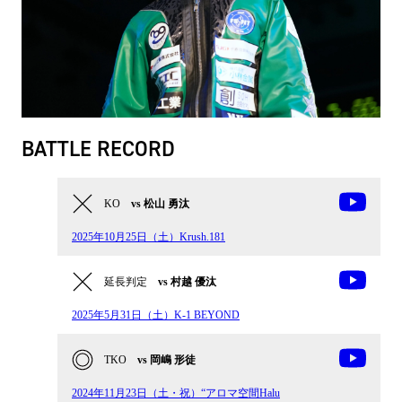
BATTLE RECORD
KO
vs 松山 勇汰
2025年10月25日（土）Krush.181
延長判定
vs 村越 優汰
2025年5月31日（土）K-1 BEYOND
TKO
vs 岡嶋 形徒
2024年11月23日（土・祝）“アロマ空間Halu